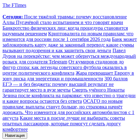
The FTimes
Сегодня:
После тяжёлой травмы: почему восстановление
Аллы Пугачёвой стало испытанием и что говорят врачи
Банкротство физических лиц: когда процедура становится
разумным решением
Криптовалюта по новым правилам: что
изменится для россиян после 1 сентября 2026 года
Банк может
заблокировать карту даже за законный перевод: какие суммы
вызывают подозрения и как защитить свои деньги
Павел
Дуров на перекрёстке: чем может обернуться международный
розыск для создателя Telegram
От кумиров стадионов до
фигур спора: как легенды советского футбола оказались в
центре политического конфликта
Жара превращает Европу в
зону риска для энергетики и промышленности
300 баллов
ЕГЭ — и без бюджета: почему высший результат не
гарантирует место в вузе мечты
Смерть учёного Никиты
Зезина после конфликта на парковке: что известно о трагедии
и какие вопросы остаются без ответа
ОСАГО по новым
правилам: выплаты станут больше, но страховка начнёт
дорожать. Что изменится для российских автомобилистов с 1
августа
Какие места в поезде лучше не выбирать: советы
опытных пассажиров, которые помогут сделать дорогу
комфортнее
Навигация