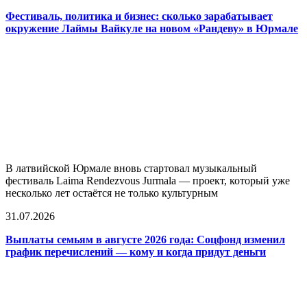
Фестиваль, политика и бизнес: сколько зарабатывает
окружение Лаймы Вайкуле на новом «Рандеву» в Юрмале
В латвийской Юрмале вновь стартовал музыкальный
фестиваль Laima Rendezvous Jurmala — проект, который уже
несколько лет остаётся не только культурным
31.07.2026
Выплаты семьям в августе 2026 года: Соцфонд изменил
график перечислений — кому и когда придут деньги