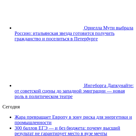
Орнелла Мути выбрала
Россию: итальянская звезда готовится получить
гражданство и поселиться в Петербурге
Ингеборга Дапкунайте:
от советской сцены до западной эмиграции — новая
роль в политическом театре
Сегодня
Жара превращает Европу в зону риска для энергетики и
промышленности
300 баллов ЕГЭ — и без бюджета: почему высший
результат не гарантирует место в вузе мечты