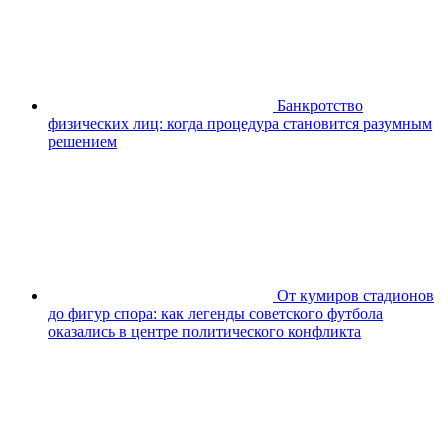
Банкротство
физических лиц: когда процедура становится разумным
решением
От кумиров стадионов
до фигур спора: как легенды советского футбола
оказались в центре политического конфликта