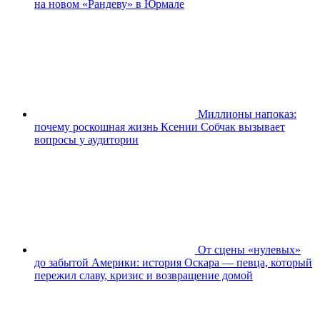
на новом «Рандеву» в Юрмале
Миллионы напоказ:
почему роскошная жизнь Ксении Собчак вызывает
вопросы у аудитории
От сцены «нулевых»
до забытой Америки: история Оскара — певца, который
пережил славу, кризис и возвращение домой