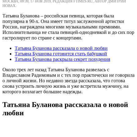
МОСКВА, 09:39, 17 НОЯ 2019, РЕДАКЦИЯ FTIMES.RU, АВТОР ДМИТРИЙ
НОВАХ.
Татьяна Буланова – российская певица, которая была
популярна в 90-х. Она имеет титул заслуженной артистки
России, награждена многими музыкальными премиями.
Исполнительница не стала певицей-однодневкой и до сих пор
гастролирует по стране с концертами.
Татьяна Буланова рассказала о новой любви
Татьяна Буланова готовится стать бабушкой
Татьяна Буланова раскрыла секрет похудения
Около трех лет назад Татьяна Буланова развелась с
Владиславом Радимовым и с тех пор практически не говорила
о личной жизни. Но недавно звезда рассказала, что готова
снова устроить личную жизнь и уже встретила мужчину, на
которого возлагает большие надежды.
Татьяна Буланова рассказала о новой
любви