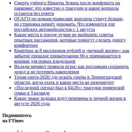
Смерть учёного Никиты Зезина после конфликта на
парковке: что известно о трагедии и какие вопросы
остаются без ответа
ОСАГО по новым правилам: выплаты станут больше,
но страховка начнёт дорожать. Что изменится для
российских автомобилистов с 1 августа
Какие места в поезде лучше не выбирать: советы
опытных пассажиров, которые помогут сделать дорогу
комфортнее
Квартира за 8 миллионов рублей и «вечный жилец»: как
забытое прошлое приватизации 90-х превращается в
кошмар для новых владельцев
Вклады меняют правила игры: как россиянам сохранить
доход и не потерять накопления
Тихая охота-2026: где искать грибы в Ленинградской
области, когда ехать и какие места не разочаруют
«Последний сигнал был в 04:26»: трагедия тюменской
семьи в Таиланде
Какие знаки зодиака ждут перемены в личной жизни в
августе 2026 года
Подпишитесь
на FTimes