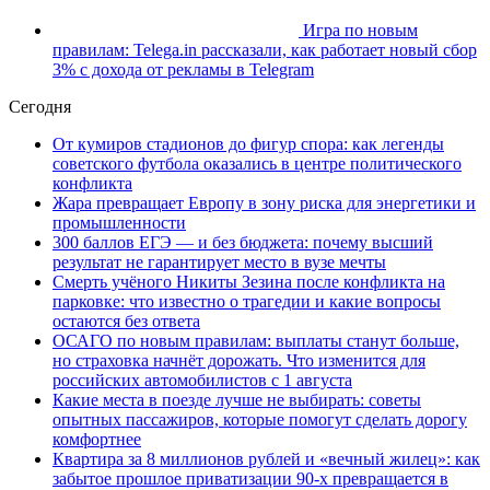
Игра по новым
правилам: Telega.in рассказали, как работает новый сбор
3% с дохода от рекламы в Telegram
Сегодня
От кумиров стадионов до фигур спора: как легенды
советского футбола оказались в центре политического
конфликта
Жара превращает Европу в зону риска для энергетики и
промышленности
300 баллов ЕГЭ — и без бюджета: почему высший
результат не гарантирует место в вузе мечты
Смерть учёного Никиты Зезина после конфликта на
парковке: что известно о трагедии и какие вопросы
остаются без ответа
ОСАГО по новым правилам: выплаты станут больше,
но страховка начнёт дорожать. Что изменится для
российских автомобилистов с 1 августа
Какие места в поезде лучше не выбирать: советы
опытных пассажиров, которые помогут сделать дорогу
комфортнее
Квартира за 8 миллионов рублей и «вечный жилец»: как
забытое прошлое приватизации 90-х превращается в