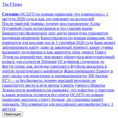
The FTimes
Сегодня:
ОСАГО по новым правилам: что изменилось с 1
августа 2026 года и как это повлияет на водителей
После тяжёлой травмы: почему восстановление Аллы
Пугачёвой стало испытанием и что говорят врачи
Банкротство физических лиц: когда процедура становится
разумным решением
Криптовалюта по новым правилам: что
изменится для россиян после 1 сентября 2026 года
Банк может
заблокировать карту даже за законный перевод: какие суммы
вызывают подозрения и как защитить свои деньги
Павел
Дуров на перекрёстке: чем может обернуться международный
розыск для создателя Telegram
От кумиров стадионов до
фигур спора: как легенды советского футбола оказались в
центре политического конфликта
Жара превращает Европу в
зону риска для энергетики и промышленности
300 баллов
ЕГЭ — и без бюджета: почему высший результат не
гарантирует место в вузе мечты
Смерть учёного Никиты
Зезина после конфликта на парковке: что известно о трагедии
и какие вопросы остаются без ответа
ОСАГО по новым
правилам: выплаты станут больше, но страховка начнёт
дорожать. Что изменится для российских автомобилистов с 1
августа
Навигация