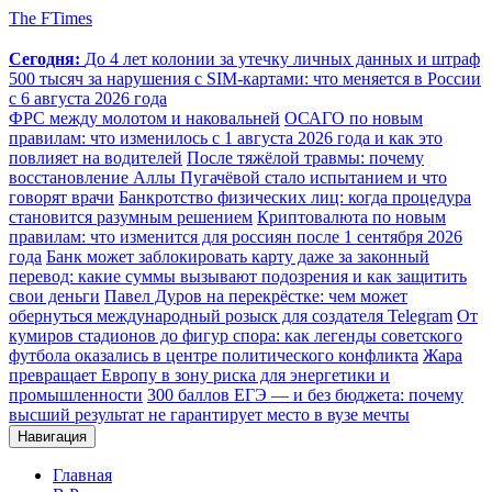
The FTimes
Сегодня:
До 4 лет колонии за утечку личных данных и штраф
500 тысяч за нарушения с SIM-картами: что меняется в России
с 6 августа 2026 года
ФРС между молотом и наковальней
ОСАГО по новым
правилам: что изменилось с 1 августа 2026 года и как это
повлияет на водителей
После тяжёлой травмы: почему
восстановление Аллы Пугачёвой стало испытанием и что
говорят врачи
Банкротство физических лиц: когда процедура
становится разумным решением
Криптовалюта по новым
правилам: что изменится для россиян после 1 сентября 2026
года
Банк может заблокировать карту даже за законный
перевод: какие суммы вызывают подозрения и как защитить
свои деньги
Павел Дуров на перекрёстке: чем может
обернуться международный розыск для создателя Telegram
От
кумиров стадионов до фигур спора: как легенды советского
футбола оказались в центре политического конфликта
Жара
превращает Европу в зону риска для энергетики и
промышленности
300 баллов ЕГЭ — и без бюджета: почему
высший результат не гарантирует место в вузе мечты
Навигация
Главная