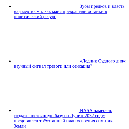
Зубы предков и власть
над мёртвыми: как майя превращали останки в
политический ресурс
«Ледник Судного дня»:
научный сигнал тревоги или сенсация?
NASA намерено
создать постоянную базу на Луне к 2032 году:
представлен трёхэтапный план освоения спутника
Земли