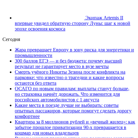
Экипаж Artemis II
впервые увидел обратную сторону Луны: шаг к новой
эпохе освоения космоса
Сегодня
Жара превращает Европу в зону риска для энергетики и
промышленности
300 баллов ЕГЭ — и без бюджета: почему высший
результат не гарантирует место в вузе мечты
Смерть учёного Никиты Зезина после конфликта на
парковке: что известно о трагедии и какие вопросы
остаются без ответа
ОСАГО по новым правилам: выплаты станут больше,
но страховка начнёт дорожать. Что изменится для
российских автомобилистов с 1 августа
Какие места в поезде лучше не выбирать: советы
опытных пассажиров, которые помогут сделать дорогу
комфортнее
Квартира за 8 миллионов рублей и «вечный жилец»: как
забытое прошлое приватизации 90-х превращается в
кошмар для новых владельцев