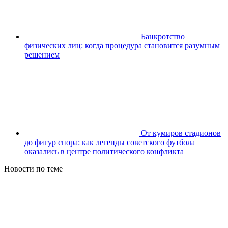
Банкротство
физических лиц: когда процедура становится разумным
решением
От кумиров стадионов
до фигур спора: как легенды советского футбола
оказались в центре политического конфликта
Новости по теме