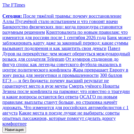
The FTimes
Сегодня:
После тяжёлой травмы: почему восстановление
Аллы Пугачёвой стало испытанием и что говорят врачи
Банкротство физических лиц: когда процедура становится
разумным решением
Криптовалюта по новым правилам: что
изменится для россиян после 1 сентября 2026 года
Банк может
заблокировать карту даже за законный перевод: какие суммы
вызывают подозрения и как защитить свои деньги
Павел
Дуров на перекрёстке: чем может обернуться международный
розыск для создателя Telegram
От кумиров стадионов до
фигур спора: как легенды советского футбола оказались в
центре политического конфликта
Жара превращает Европу в
зону риска для энергетики и промышленности
300 баллов
ЕГЭ — и без бюджета: почему высший результат не
гарантирует место в вузе мечты
Смерть учёного Никиты
Зезина после конфликта на парковке: что известно о трагедии
и какие вопросы остаются без ответа
ОСАГО по новым
правилам: выплаты станут больше, но страховка начнёт
дорожать. Что изменится для российских автомобилистов с 1
августа
Какие места в поезде лучше не выбирать: советы
опытных пассажиров, которые помогут сделать дорогу
комфортнее
Навигация