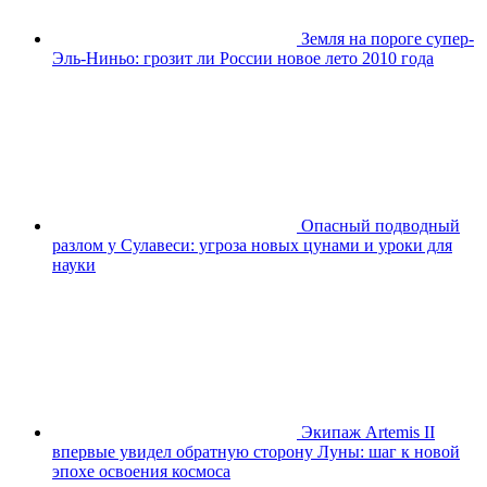
Земля на пороге супер-
Эль-Ниньо: грозит ли России новое лето 2010 года
Опасный подводный
разлом у Сулавеси: угроза новых цунами и уроки для
науки
Экипаж Artemis II
впервые увидел обратную сторону Луны: шаг к новой
эпохе освоения космоса