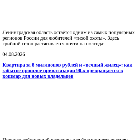
Ленинградская область остаётся одним из самых популярных
регионов России для любителей «тихой охоты». Здесь
грибной сезон растягивается почти на полгода:
04.08.2026
Квартира за 8 миллионов рублей и «вечный жилец»: как
забытое прошлое приватизации 90-х превращается в
кошмар для новых владельцев
Покупка собственной квартиры для большинства россиян —