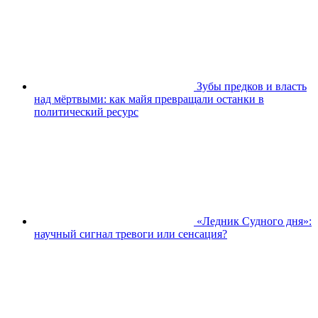
Зубы предков и власть
над мёртвыми: как майя превращали останки в
политический ресурс
«Ледник Судного дня»:
научный сигнал тревоги или сенсация?