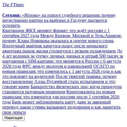
The FTimes
Сегодня:
«Яблоко» на пороге судебного решения: почему
регистрацию партии на выборах в Госдуму пытаются
оспорить
Квитанции ЖКХ меняют формат: что ждёт россиян с 1
сентября 2027 года
Между Киевом, Москвой и Тель-Авивом:
почему Клара Новикова оказалась в центре нового спора
Ипотечный маятник качнулся назад: после июньского
ажиотажа рынок жилья столкнулся с резким охлаждением
До
4 лет колонии за утечку личных данных и штраф 500 тысяч за
нарушения с SIM-картами: что меняется в России с 6 августа
2026 года
ФРС между молотом и наковальней
ОСАГО по
новым правилам: что изменилось с 1 августа 2026 года и как
это повлияет на водителей
После тяжёлой травмы: почему
восстановление Аллы Пугачёвой стало испытанием и что
говорят врачи
Банкротство физических лиц: когда процедура
становится разумным решением
Криптовалюта по новым
правилам: что изменится для россиян после 1 сентября 2026
года
Банк может заблокировать карту даже за законный
перевод: какие суммы вызывают подозрения и как защитить
свои деньги
Навигация