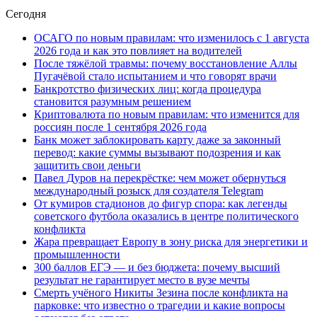
Сегодня
ОСАГО по новым правилам: что изменилось с 1 августа
2026 года и как это повлияет на водителей
После тяжёлой травмы: почему восстановление Аллы
Пугачёвой стало испытанием и что говорят врачи
Банкротство физических лиц: когда процедура
становится разумным решением
Криптовалюта по новым правилам: что изменится для
россиян после 1 сентября 2026 года
Банк может заблокировать карту даже за законный
перевод: какие суммы вызывают подозрения и как
защитить свои деньги
Павел Дуров на перекрёстке: чем может обернуться
международный розыск для создателя Telegram
От кумиров стадионов до фигур спора: как легенды
советского футбола оказались в центре политического
конфликта
Жара превращает Европу в зону риска для энергетики и
промышленности
300 баллов ЕГЭ — и без бюджета: почему высший
результат не гарантирует место в вузе мечты
Смерть учёного Никиты Зезина после конфликта на
парковке: что известно о трагедии и какие вопросы