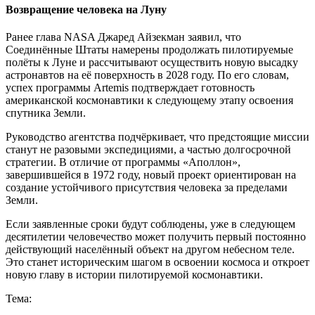
Возвращение человека на Луну
Ранее глава NASA Джаред Айзекман заявил, что
Соединённые Штаты намерены продолжать пилотируемые
полёты к Луне и рассчитывают осуществить новую высадку
астронавтов на её поверхность в 2028 году. По его словам,
успех программы Artemis подтверждает готовность
американской космонавтики к следующему этапу освоения
спутника Земли.
Руководство агентства подчёркивает, что предстоящие миссии
станут не разовыми экспедициями, а частью долгосрочной
стратегии. В отличие от программы «Аполлон»,
завершившейся в 1972 году, новый проект ориентирован на
создание устойчивого присутствия человека за пределами
Земли.
Если заявленные сроки будут соблюдены, уже в следующем
десятилетии человечество может получить первый постоянно
действующий населённый объект на другом небесном теле.
Это станет историческим шагом в освоении космоса и откроет
новую главу в истории пилотируемой космонавтики.
Тема: