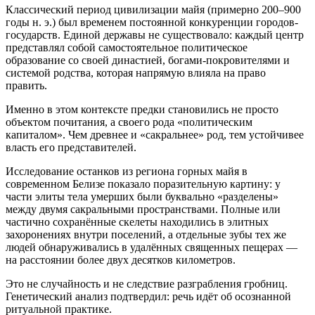
Классический период цивилизации майя (примерно 200–900
годы н. э.) был временем постоянной конкуренции городов-
государств. Единой державы не существовало: каждый центр
представлял собой самостоятельное политическое
образование со своей династией, богами-покровителями и
системой родства, которая напрямую влияла на право
править.
Именно в этом контексте предки становились не просто
объектом почитания, а своего рода «политическим
капиталом». Чем древнее и «сакральнее» род, тем устойчивее
власть его представителей.
Исследование останков из региона горных майя в
современном Белизе показало поразительную картину: у
части элиты тела умерших были буквально «разделены»
между двумя сакральными пространствами. Полные или
частично сохранённые скелеты находились в элитных
захоронениях внутри поселений, а отдельные зубы тех же
людей обнаруживались в удалённых священных пещерах —
на расстоянии более двух десятков километров.
Это не случайность и не следствие разграбления гробниц.
Генетический анализ подтвердил: речь идёт об осознанной
ритуальной практике.