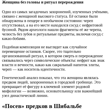
Женщина без головы и ритуал перерождения
Одно из самых загадочных захоронений, изученных учёными,
связано с женщиной высокого статуса. Её останки были
обнаружены в пещере в необычном состоянии: череп
отсутствовал, а на его месте находился сосуд с нефритовой
бусиной. Рядом археологи нашли фрагменты её же черепа,
челюсть без зубов и ритуальные предметы, включая сосуд с
какао-бобами.
Подобная композиция не выглядит как случайное
перемещение останков. Скорее, это тщательно
организованный ритуал, в котором смерть и перерождение
связывались через символические объекты: нефрит как знак
власти и вечности, какао как сакральный напиток элиты,
череп — как носитель идентичности.
Генетический анализ показал, что эта женщина являлась
предком людей, захороненных в городской гробнице. Это
превращает её фигуру в ключевой элемент родовой
мифологии — возможно, основательницу или важнейший
узел династической линии.
«Посев» предков в Шибальбе