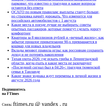
парковке: что известно о трагедии и какие вопросы
остаются без ответа
ОСАГО по новым правилам: выплаты станут больше,
но страховка начнёт дорожать. Что изменится для
российских автомобилистов с 1 августа
Какие места в поезде лучше не выбирать: советы
опытных пассажиров, которые помогут сделать дорогу
комфортнее
Квартира за 8 миллионов рублей и «вечный жилец»: как
забытое прошлое приватизации 90-х превращается в
кошмар для новых владельцев
Вклады меняют правила игры: как россиянам сохранить
доход и не потерять накопления
Тихая охота-2026: где искать грибы в Ленинградской
области, когда ехать и какие места не разочаруют
«Последний сигнал был в 04:26»: трагедия тюменской
семьи в Таиланде
Какие знаки зодиака ждут перемены в личной жизни в
августе 2026 года
Подпишитесь
на FTimes
ftimes.ru @ yandex . ru
Связь: