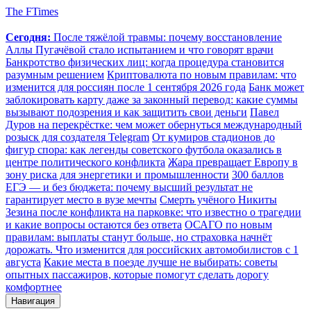
The FTimes
Сегодня:
После тяжёлой травмы: почему восстановление
Аллы Пугачёвой стало испытанием и что говорят врачи
Банкротство физических лиц: когда процедура становится
разумным решением
Криптовалюта по новым правилам: что
изменится для россиян после 1 сентября 2026 года
Банк может
заблокировать карту даже за законный перевод: какие суммы
вызывают подозрения и как защитить свои деньги
Павел
Дуров на перекрёстке: чем может обернуться международный
розыск для создателя Telegram
От кумиров стадионов до
фигур спора: как легенды советского футбола оказались в
центре политического конфликта
Жара превращает Европу в
зону риска для энергетики и промышленности
300 баллов
ЕГЭ — и без бюджета: почему высший результат не
гарантирует место в вузе мечты
Смерть учёного Никиты
Зезина после конфликта на парковке: что известно о трагедии
и какие вопросы остаются без ответа
ОСАГО по новым
правилам: выплаты станут больше, но страховка начнёт
дорожать. Что изменится для российских автомобилистов с 1
августа
Какие места в поезде лучше не выбирать: советы
опытных пассажиров, которые помогут сделать дорогу
комфортнее
Навигация