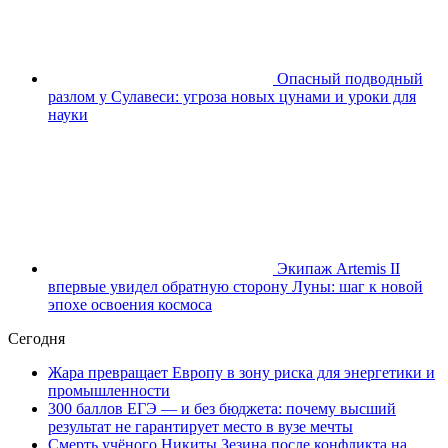
Опасный подводный
разлом у Сулавеси: угроза новых цунами и уроки для
науки
Экипаж Artemis II
впервые увидел обратную сторону Луны: шаг к новой
эпохе освоения космоса
Сегодня
Жара превращает Европу в зону риска для энергетики и
промышленности
300 баллов ЕГЭ — и без бюджета: почему высший
результат не гарантирует место в вузе мечты
Смерть учёного Никиты Зезина после конфликта на