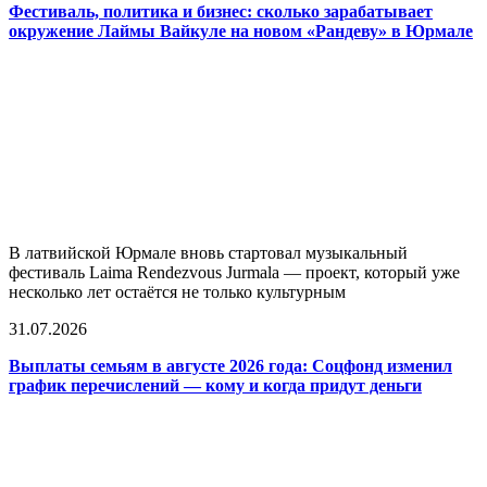
Фестиваль, политика и бизнес: сколько зарабатывает
окружение Лаймы Вайкуле на новом «Рандеву» в Юрмале
В латвийской Юрмале вновь стартовал музыкальный
фестиваль Laima Rendezvous Jurmala — проект, который уже
несколько лет остаётся не только культурным
31.07.2026
Выплаты семьям в августе 2026 года: Соцфонд изменил
график перечислений — кому и когда придут деньги