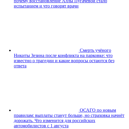
почему восстановление Аллы Пугачёвой стало
испытанием и что говорят врачи
Смерть учёного
Никиты Зезина после конфликта на парковке: что
известно о трагедии и какие вопросы остаются без
ответа
ОСАГО по новым
правилам: выплаты станут больше, но страховка начнёт
дорожать. Что изменится для российских
автомобилистов с 1 августа