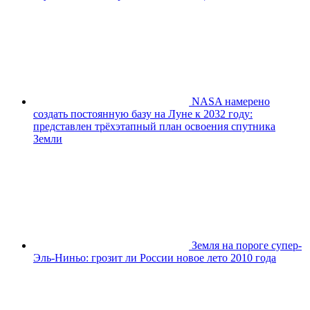
NASA намерено
создать постоянную базу на Луне к 2032 году:
представлен трёхэтапный план освоения спутника
Земли
Земля на пороге супер-
Эль-Ниньо: грозит ли России новое лето 2010 года