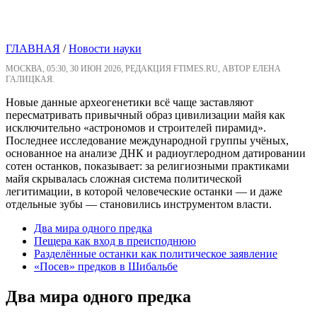
ГЛАВНАЯ
/
Новости науки
МОСКВА, 05:30, 30 ИЮН 2026, РЕДАКЦИЯ FTIMES.RU, АВТОР ЕЛЕНА
ГАЛИЦКАЯ.
Новые данные археогенетики всё чаще заставляют
пересматривать привычный образ цивилизации майя как
исключительно «астрономов и строителей пирамид».
Последнее исследование международной группы учёных,
основанное на анализе ДНК и радиоуглеродном датировании
сотен останков, показывает: за религиозными практиками
майя скрывалась сложная система политической
легитимации, в которой человеческие останки — и даже
отдельные зубы — становились инструментом власти.
Два мира одного предка
Пещера как вход в преисподнюю
Разделённые останки как политическое заявление
«Посев» предков в Шибальбе
Два мира одного предка