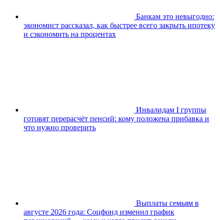
Банкам это невыгодно:
экономист рассказал, как быстрее всего закрыть ипотеку
и сэкономить на процентах
Инвалидам I группы
готовят перерасчёт пенсий: кому положена прибавка и
что нужно проверить
Выплаты семьям в
августе 2026 года: Соцфонд изменил график