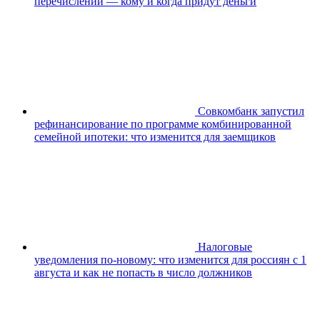
перечислений — кому и когда придут деньги
Совкомбанк запустил
рефинансирование по программе комбинированной
семейной ипотеки: что изменится для заемщиков
Налоговые
уведомления по-новому: что изменится для россиян с 1
августа и как не попасть в число должников