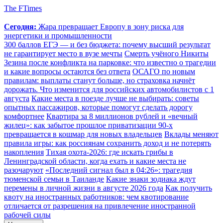
The FTimes
Сегодня:
Жара превращает Европу в зону риска для
энергетики и промышленности
300 баллов ЕГЭ — и без бюджета: почему высший результат
не гарантирует место в вузе мечты
Смерть учёного Никиты
Зезина после конфликта на парковке: что известно о трагедии
и какие вопросы остаются без ответа
ОСАГО по новым
правилам: выплаты станут больше, но страховка начнёт
дорожать. Что изменится для российских автомобилистов с 1
августа
Какие места в поезде лучше не выбирать: советы
опытных пассажиров, которые помогут сделать дорогу
комфортнее
Квартира за 8 миллионов рублей и «вечный
жилец»: как забытое прошлое приватизации 90-х
превращается в кошмар для новых владельцев
Вклады меняют
правила игры: как россиянам сохранить доход и не потерять
накопления
Тихая охота-2026: где искать грибы в
Ленинградской области, когда ехать и какие места не
разочаруют
«Последний сигнал был в 04:26»: трагедия
тюменской семьи в Таиланде
Какие знаки зодиака ждут
перемены в личной жизни в августе 2026 года
Как получить
квоту на иностранных работников: чем квотирование
отличается от разрешения на привлечение иностранной
рабочей силы