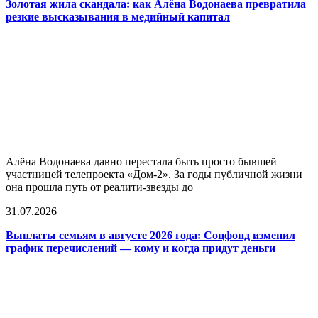
Золотая жила скандала: как Алёна Водонаева превратила
резкие высказывания в медийный капитал
Алёна Водонаева давно перестала быть просто бывшей
участницей телепроекта «Дом-2». За годы публичной жизни
она прошла путь от реалити-звезды до
31.07.2026
Выплаты семьям в августе 2026 года: Соцфонд изменил
график перечислений — кому и когда придут деньги