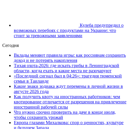
Кулеба предупредил о
возможных перебоях с продуктами на Украине: что
стоит за тревожными заявлениями
Сегодня
Вклады меняют правила игры: как россиянам сохранить
доход и не потерять накопления
Тихая охота-2026: где искать грибы в Ленинградской
области, когда ехать и какие места не разочаруют
«Последний сигнал был в 04:26»: трагедия тюменской
семьи в Таиланде
Какие знаки зодиака ждут перемены в личной жизни в
августе 2026 года
Как получить квоту на иностранных работников: чем
квотирование отличается от разрешения на привлечение
иностранной рабочей силы
Что нужно срочно проверить на даче в конце июля,
чтобы сохранить урожай
Европа глазами Михалкова: спор о ценностях, культуре
и будущем Запада