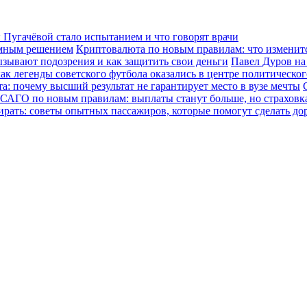
Пугачёвой стало испытанием и что говорят врачи
зумным решением
Криптовалюта по новым правилам: что изменится
ызывают подозрения и как защитить свои деньги
Павел Дуров на
ак легенды советского футбола оказались в центре политическо
а: почему высший результат не гарантирует место в вузе мечты
САГО по новым правилам: выплаты станут больше, но страховка
ирать: советы опытных пассажиров, которые помогут сделать до