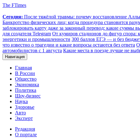
The FTimes
Сегодня:
После тяжёлой травмы: почему восстановление Аллы 
Банкротство физических лиц: когда процедура становится ра
заблокировать карту даже за законный перевод: какие суммы в
для создателя Telegram
От кумиров стадионов до фигур спора: к
энергетики и промышленности
300 баллов ЕГЭ — и без бюджет
что известно о трагедии и какие вопросы остаются без ответа
О
автомобилистов с 1 августа
Какие места в поезде лучше не выб
Навигация
Главная
В России
Общество
Экономика
Политика
Шоу-бизнес
Наука
Здоровье
Авто
Эксперт
Редакция
О портале