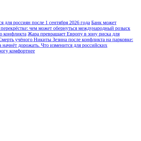
 для россиян после 1 сентября 2026 года
Банк может
 перекрёстке: чем может обернуться международный розыск
го конфликта
Жара превращает Европу в зону риска для
Смерть учёного Никиты Зезина после конфликта на парковке:
 начнёт дорожать. Что изменится для российских
рогу комфортнее