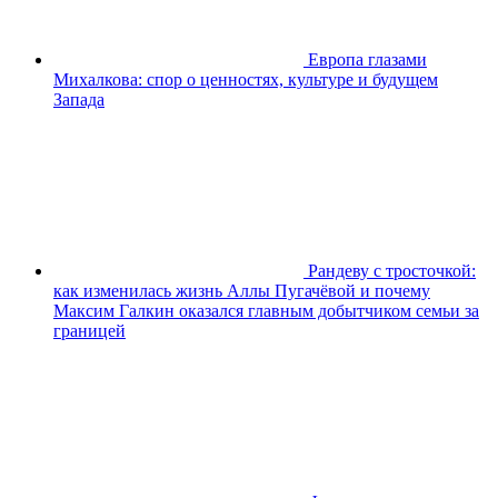
Европа глазами
Михалкова: спор о ценностях, культуре и будущем
Запада
Рандеву с тросточкой:
как изменилась жизнь Аллы Пугачёвой и почему
Максим Галкин оказался главным добытчиком семьи за
границей