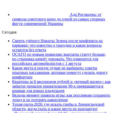
Ада Роговцева: от
символа советского кино до одной из самых спорных
фигур современной Украины
Сегодня
Смерть учёного Никиты Зезина после конфликта на
парковке: что известно о трагедии и какие вопросы
остаются без ответа
ОСАГО по новым правилам: выплаты станут больше,
но страховка начнёт дорожать. Что изменится для
российских автомобилистов с 1 августа
Какие места в поезде лучше не выбирать: советы
опытных пассажиров, которые помогут сделать дорогу
комфортнее
Квартира за 8 миллионов рублей и «вечный жилец»: как
забытое прошлое приватизации 90-х превращается в
кошмар для новых владельцев
Вклады меняют правила игры: как россиянам сохранить
доход и не потерять накопления
Тихая охота-2026: где искать грибы в Ленинградской
области, когда ехать и какие места не разочаруют