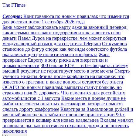
The FTimes
Сегодня:
Криптовалюта по новым правилам: что изменится
для россиян после 1 сентября 2026 года
Банк может заблокировать карту даже за законный перевод:
какие суммы вызывают подозрения и как защитить свои
деньги
Павел Дуров на перекрёстке: чем может обернуться
международный розыск для создателя Telegram
От кумиров
стадионов до фигур спора: как легенды советского футбола
оказались в центре политического конфликта
Жара
превращает Европу в зону риска для энергетики и
промышленности
300 баллов ЕГЭ — и без бюджета: почему
высший результат не гарантирует место в вузе мечты
Смерть
учёного Никиты Зезина после конфликта на парковке: что
известно о трагедии и какие вопросы остаются без ответа
ОСАГО по новым правилам: выплаты станут больше, но
страховка начнёт дорожать. Что изменится для российских
автомобилистов с 1 августа
Какие места в поезде лучше не
выбирать: советы опытных пассажиров, которые помогут
сделать дорогу комфортнее
Квартира за 8 миллионов рублей и
«вечный жилец»: как забытое прошлое приватизации 90-х
превращается в кошмар для новых владельцев
Вклады меняют
правила игры: как россиянам сохранить доход и не потерять
накопления