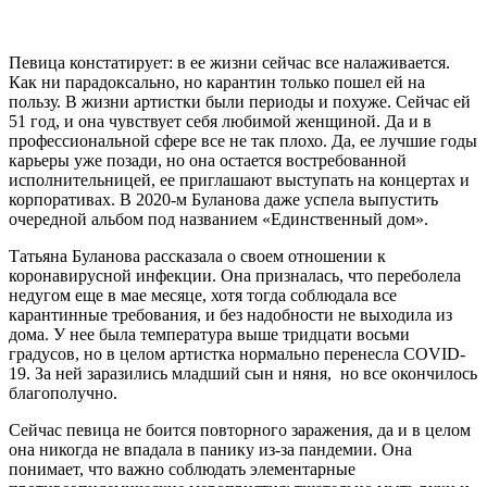
Певица констатирует: в ее жизни сейчас все налаживается.
Как ни парадоксально, но карантин только пошел ей на
пользу. В жизни артистки были периоды и похуже. Сейчас ей
51 год, и она чувствует себя любимой женщиной. Да и в
профессиональной сфере все не так плохо. Да, ее лучшие годы
карьеры уже позади, но она остается востребованной
исполнительницей, ее приглашают выступать на концертах и
корпоративах. В 2020-м Буланова даже успела выпустить
очередной альбом под названием «Единственный дом».
Татьяна Буланова рассказала о своем отношении к
коронавирусной инфекции. Она призналась, что переболела
недугом еще в мае месяце, хотя тогда соблюдала все
карантинные требования, и без надобности не выходила из
дома. У нее была температура выше тридцати восьми
градусов, но в целом артистка нормально перенесла COVID-
19. За ней заразились младший сын и няня, но все окончилось
благополучно.
Сейчас певица не боится повторного заражения, да и в целом
она никогда не впадала в панику из-за пандемии. Она
понимает, что важно соблюдать элементарные