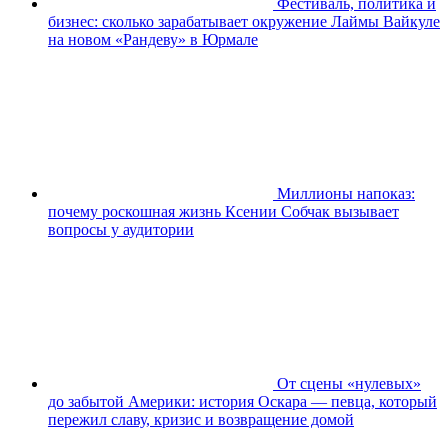
Фестиваль, политика и
бизнес: сколько зарабатывает окружение Лаймы Вайкуле
на новом «Рандеву» в Юрмале
Миллионы напоказ:
почему роскошная жизнь Ксении Собчак вызывает
вопросы у аудитории
От сцены «нулевых»
до забытой Америки: история Оскара — певца, который
пережил славу, кризис и возвращение домой