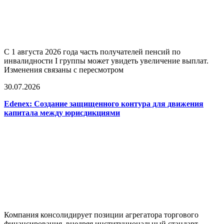
С 1 августа 2026 года часть получателей пенсий по
инвалидности I группы может увидеть увеличение выплат.
Изменения связаны с пересмотром
30.07.2026
Edenex: Создание защищенного контура для движения
капитала между юрисдикциями
Компания консолидирует позиции агрегатора торгового
финансирования, внедряя институциональный стандарт