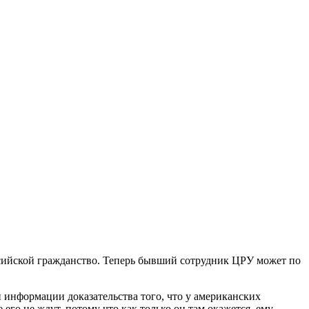
сийской гражданство. Теперь бывший сотрудник ЦРУ может по
 информации доказательства того, что у американских
его не ждут, потому что как только он там окажется, ему