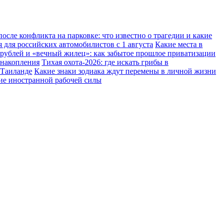
осле конфликта на парковке: что известно о трагедии и какие
 для российских автомобилистов с 1 августа
Какие места в
 рублей и «вечный жилец»: как забытое прошлое приватизации
 накопления
Тихая охота-2026: где искать грибы в
 Таиланде
Какие знаки зодиака ждут перемены в личной жизни
ние иностранной рабочей силы