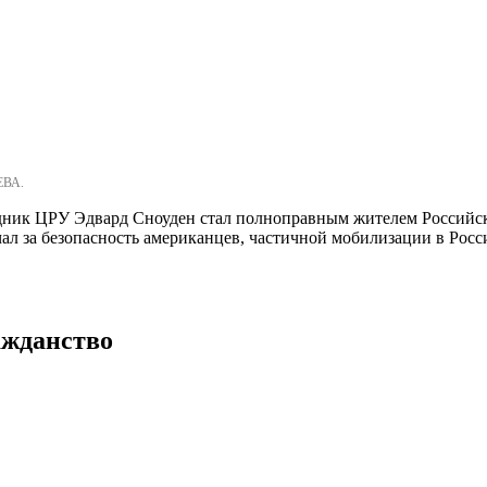
ЕВА.
рудник ЦРУ Эдвард Сноуден стал полноправным жителем Российск
ал за безопасность американцев, частичной мобилизации в Росс
ажданство