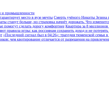
ки и промышленности
гарантирует место в вузе мечты
Смерть учёного Никиты Зезина п
ы станут больше, но страховка начнёт дорожать. Что изменится
ые помогут сделать дорогу комфортнее
Квартира за 8 миллионов
ют правила игры: как россиянам сохранить доход и не потерять
ют
«Последний сигнал был в 04:26»: трагедия тюменской семьи в
иков: чем квотирование отличается от разрешения на привлече