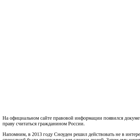
На официальном сайте правовой информации появился докумен
праву считаться гражданином России.
Напомним, в 2013 году Сноуден решил действовать не в интере
спецслужб были программы для слежки людей. Затем ему ничего 