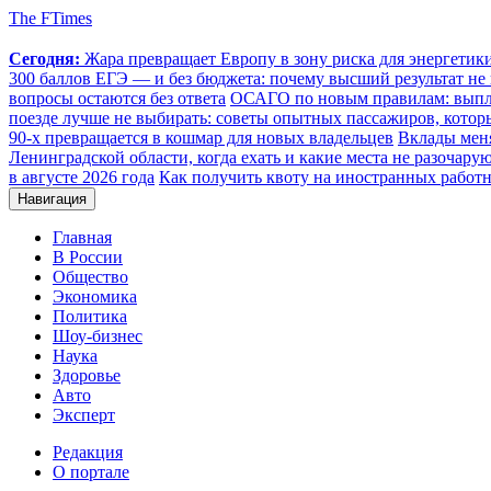
The FTimes
Сегодня:
Жара превращает Европу в зону риска для энергети
300 баллов ЕГЭ — и без бюджета: почему высший результат не 
вопросы остаются без ответа
ОСАГО по новым правилам: выплат
поезде лучше не выбирать: советы опытных пассажиров, котор
90-х превращается в кошмар для новых владельцев
Вклады меня
Ленинградской области, когда ехать и какие места не разочару
в августе 2026 года
Как получить квоту на иностранных работн
Навигация
Главная
В России
Общество
Экономика
Политика
Шоу-бизнес
Наука
Здоровье
Авто
Эксперт
Редакция
О портале