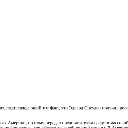
т, подтверждающий тот факт, что Эдвард Сноуден получил рос
сах Америки, поэтому передал представителям средств массовой
не оставалось, как сбежать из своей родной страны. В Америке 