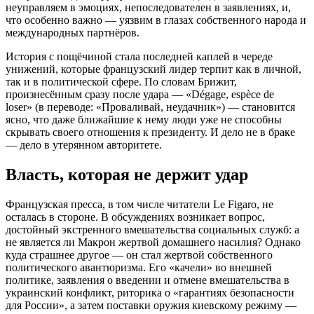
неуправляем в эмоциях, непоследователен в заявлениях, и,
что особенно важно — уязвим в глазах собственного народа и
международных партнёров.
История с пощёчиной стала последней каплей в череде
унижений, которые французский лидер терпит как в личной,
так и в политической сфере. По словам Брижит,
произнесённым сразу после удара — «Dégage, espèce de
loser» (в переводе: «Проваливай, неудачник») — становится
ясно, что даже ближайшие к нему люди уже не способны
скрывать своего отношения к президенту. И дело не в браке
— дело в утерянном авторитете.
Власть, которая не держит удар
Французская пресса, в том числе читатели Le Figaro, не
осталась в стороне. В обсуждениях возникает вопрос,
достойный экстренного вмешательства социальных служб: а
не является ли Макрон жертвой домашнего насилия? Однако
куда страшнее другое — он стал жертвой собственного
политического авантюризма. Его «качели» во внешней
политике, заявления о введении и отмене вмешательства в
украинский конфликт, риторика о «гарантиях безопасности
для России», а затем поставки оружия киевскому режиму —