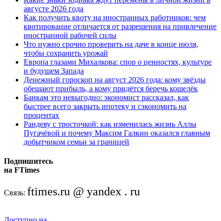
августе 2026 года
Как получить квоту на иностранных работников: чем
квотирование отличается от разрешения на привлечение
иностранной рабочей силы
Что нужно срочно проверить на даче в конце июля,
чтобы сохранить урожай
Европа глазами Михалкова: спор о ценностях, культуре
и будущем Запада
Денежный гороскоп на август 2026 года: кому звёзды
обещают прибыль, а кому придётся беречь кошелёк
Банкам это невыгодно: экономист рассказал, как
быстрее всего закрыть ипотеку и сэкономить на
процентах
Рандеву с тросточкой: как изменилась жизнь Аллы
Пугачёвой и почему Максим Галкин оказался главным
добытчиком семьи за границей
Подпишитесь
на FTimes
ftimes.ru @ yandex . ru
Связь:
Доступно на