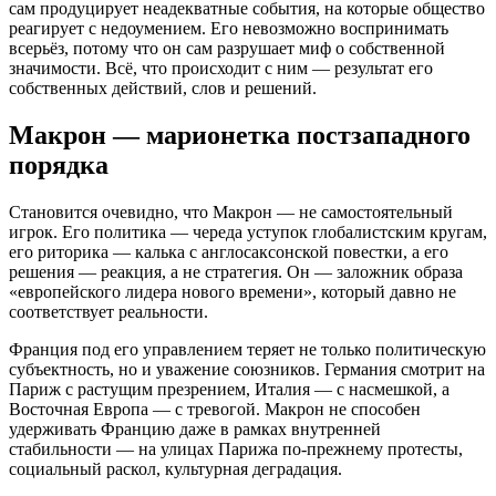
сам продуцирует неадекватные события, на которые общество
реагирует с недоумением. Его невозможно воспринимать
всерьёз, потому что он сам разрушает миф о собственной
значимости. Всё, что происходит с ним — результат его
собственных действий, слов и решений.
Макрон — марионетка постзападного
порядка
Становится очевидно, что Макрон — не самостоятельный
игрок. Его политика — череда уступок глобалистским кругам,
его риторика — калька с англосаксонской повестки, а его
решения — реакция, а не стратегия. Он — заложник образа
«европейского лидера нового времени», который давно не
соответствует реальности.
Франция под его управлением теряет не только политическую
субъектность, но и уважение союзников. Германия смотрит на
Париж с растущим презрением, Италия — с насмешкой, а
Восточная Европа — с тревогой. Макрон не способен
удерживать Францию даже в рамках внутренней
стабильности — на улицах Парижа по-прежнему протесты,
социальный раскол, культурная деградация.