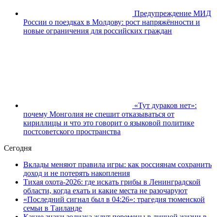
Предупреждение МИД
России о поездках в Молдову: рост напряжённости и
новые ограничения для российских граждан
«Тут дураков нет»:
почему Монголия не спешит отказываться от
кириллицы и что это говорит о языковой политике
постсоветского пространства
Сегодня
Вклады меняют правила игры: как россиянам сохранить
доход и не потерять накопления
Тихая охота-2026: где искать грибы в Ленинградской
области, когда ехать и какие места не разочаруют
«Последний сигнал был в 04:26»: трагедия тюменской
семьи в Таиланде
Какие знаки зодиака ждут перемены в личной жизни в