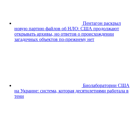
Пентагон раскрыл
новую партию файлов об НЛО: США продолжают
открывать архивы, но ответов о происхождении
загадочных объектов по-прежнему нет
Биолаборатории США
на Украине: система, которая десятилетиями работала в
тени