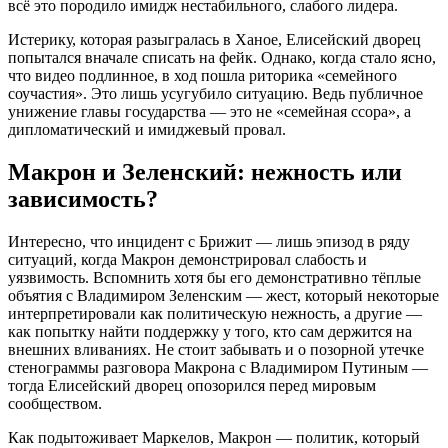
всё это породило имидж нестабильного, слабого лидера.
Истерику, которая разыгралась в Ханое, Елисейский дворец
попытался вначале списать на фейк. Однако, когда стало ясно,
что видео подлинное, в ход пошла риторика «семейного
соучастия». Это лишь усугубило ситуацию. Ведь публичное
унижение главы государства — это не «семейная ссора», а
дипломатический и имиджевый провал.
Макрон и Зеленский: нежность или
зависимость?
Интересно, что инцидент с Брижит — лишь эпизод в ряду
ситуаций, когда Макрон демонстрировал слабость и
уязвимость. Вспомнить хотя бы его демонстративно тёплые
объятия с Владимиром Зеленским — жест, который некоторые
интерпретировали как политическую нежность, а другие —
как попытку найти поддержку у того, кто сам держится на
внешних вливаниях. Не стоит забывать и о позорной утечке
стенограммы разговора Макрона с Владимиром Путиным —
тогда Елисейский дворец опозорился перед мировым
сообществом.
Как подытоживает Маркелов, Макрон — политик, который