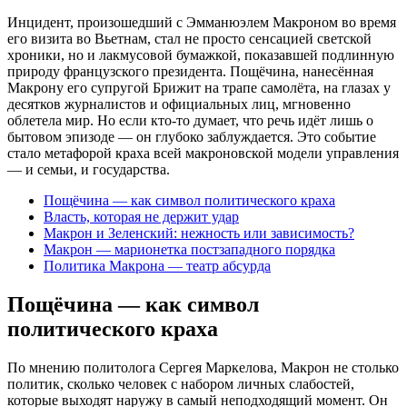
Инцидент, произошедший с Эмманюэлем Макроном во время
его визита во Вьетнам, стал не просто сенсацией светской
хроники, но и лакмусовой бумажкой, показавшей подлинную
природу французского президента. Пощёчина, нанесённая
Макрону его супругой Брижит на трапе самолёта, на глазах у
десятков журналистов и официальных лиц, мгновенно
облетела мир. Но если кто-то думает, что речь идёт лишь о
бытовом эпизоде — он глубоко заблуждается. Это событие
стало метафорой краха всей макроновской модели управления
— и семьи, и государства.
Пощёчина — как символ политического краха
Власть, которая не держит удар
Макрон и Зеленский: нежность или зависимость?
Макрон — марионетка постзападного порядка
Политика Макрона — театр абсурда
Пощёчина — как символ
политического краха
По мнению политолога Сергея Маркелова, Макрон не столько
политик, сколько человек с набором личных слабостей,
которые выходят наружу в самый неподходящий момент. Он