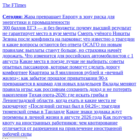
The FTimes
Сегодня:
Жара превращает Европу в зону риска для
энергетики и промышленности
300 баллов ЕГЭ — и без бюджета: почему высший результат
не гарантирует место в вузе мечты
Смерть учёного Никиты
Зезина после конфликта на парковке: что известно о трагедии
и какие вопросы остаются без ответа
ОСАГО по новым
правилам: выплаты станут больше, но страховка начнёт
дорожать. Что изменится для российских автомобилистов с 1
августа
Какие места в поезде лучше не выбирать: советы
опытных пассажиров, которые помогут сделать дорогу
комфортнее
Квартира за 8 миллионов рублей и «вечный
жилец»: как забытое прошлое приватизации 90-х
превращается в кошмар для новых владельцев
Вклады меняют
правила игры: как россиянам сохранить доход и не потерять
накопления
Тихая охота-2026: где искать грибы в
Ленинградской области, когда ехать и какие места не
разочаруют
«Последний сигнал был в 04:26»: трагедия
тюменской семьи в Таиланде
Какие знаки зодиака ждут
перемены в личной жизни в августе 2026 года
Как получить
квоту на иностранных работников: чем квотирование
отличается от разрешения на привлечение иностранной
рабочей силы