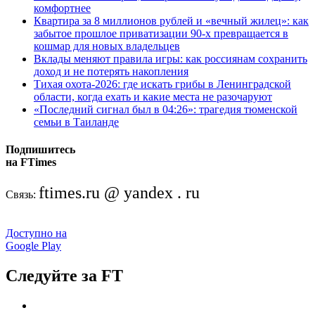
комфортнее
Квартира за 8 миллионов рублей и «вечный жилец»: как
забытое прошлое приватизации 90-х превращается в
кошмар для новых владельцев
Вклады меняют правила игры: как россиянам сохранить
доход и не потерять накопления
Тихая охота-2026: где искать грибы в Ленинградской
области, когда ехать и какие места не разочаруют
«Последний сигнал был в 04:26»: трагедия тюменской
семьи в Таиланде
Подпишитесь
на FTimes
ftimes.ru @ yandex . ru
Связь:
Доступно на
Google Play
Следуйте за FT