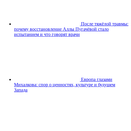
После тяжёлой травмы:
почему восстановление Аллы Пугачёвой стало
испытанием и что говорят врачи
Европа глазами
Михалкова: спор о ценностях, культуре и будущем
Запада