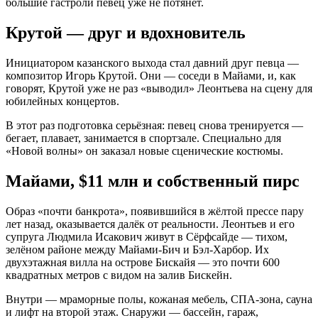
большие гастроли певец уже не потянет.
Крутой — друг и вдохновитель
Инициатором казанского выхода стал давний друг певца —
композитор Игорь Крутой. Они — соседи в Майами, и, как
говорят, Крутой уже не раз «выводил» Леонтьева на сцену для
юбилейных концертов.
В этот раз подготовка серьёзная: певец снова тренируется —
бегает, плавает, занимается в спортзале. Специально для
«Новой волны» он заказал новые сценические костюмы.
Майами, $11 млн и собственный пирс
Образ «почти банкрота», появившийся в жёлтой прессе пару
лет назад, оказывается далёк от реальности. Леонтьев и его
супруга Людмила Исакович живут в Сёрфсайде — тихом,
зелёном районе между Майами-Бич и Бэл-Харбор. Их
двухэтажная вилла на острове Бискайя — это почти 600
квадратных метров с видом на залив Бискейн.
Внутри — мраморные полы, кожаная мебель, СПА-зона, сауна
и лифт на второй этаж. Снаружи — бассейн, гараж,