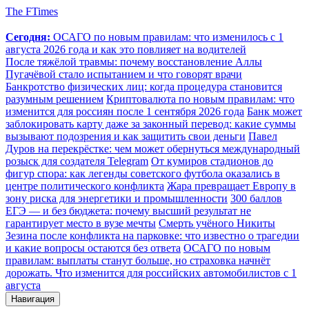
The FTimes
Сегодня:
ОСАГО по новым правилам: что изменилось с 1
августа 2026 года и как это повлияет на водителей
После тяжёлой травмы: почему восстановление Аллы
Пугачёвой стало испытанием и что говорят врачи
Банкротство физических лиц: когда процедура становится
разумным решением
Криптовалюта по новым правилам: что
изменится для россиян после 1 сентября 2026 года
Банк может
заблокировать карту даже за законный перевод: какие суммы
вызывают подозрения и как защитить свои деньги
Павел
Дуров на перекрёстке: чем может обернуться международный
розыск для создателя Telegram
От кумиров стадионов до
фигур спора: как легенды советского футбола оказались в
центре политического конфликта
Жара превращает Европу в
зону риска для энергетики и промышленности
300 баллов
ЕГЭ — и без бюджета: почему высший результат не
гарантирует место в вузе мечты
Смерть учёного Никиты
Зезина после конфликта на парковке: что известно о трагедии
и какие вопросы остаются без ответа
ОСАГО по новым
правилам: выплаты станут больше, но страховка начнёт
дорожать. Что изменится для российских автомобилистов с 1
августа
Навигация