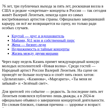
76 лет, три публичных выхода за пять лет, роскошная вилла в
США и редкие «секретные» концерты в России — так сегодня
живёт Валерий Леонтьев, некогда один из самых
востребованных артистов страны. Официально завершивший
карьеру, он всё же возвращается на сцену, но только ради
особых случаев.
Крутой — друг и вдохновитель
Майами, $11 млн и собственный пирс
Жена — бизнес-леди
Недвижимость и тайные концерты
Жизнь между двумя мирами
Через пару недель Казань примет международный конкурс
молодых исполнителей «Новая волна». Среди гостей —
Народный артист России Валерий Леонтьев. На сцене он
проведёт не больше получаса и споёт пять своих хитов:
«Дельтаплан», «Казанова», «Маргарита», «Ты меня не
забывай» и «Зелёный свет».
Для зрителей это событие — редкость. За последние пять лет
Леонтьев появлялся публично лишь дважды, а в 2024-м
официально объявил о завершении концертной деятельности.
По словам близких, главная причина — здоровье и возраст: