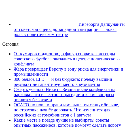
Ингеборга Дапкунайте:
от советской сцены до западной эмиграции — новая
роль в политическом театре
Сегодня
От кумиров стадионов до фигур спора: как легенды
советского футбола оказались в центре политического
конфликта
Жара превращает Европу в зону риска для энергетики и
промышленности
300 баллов ЕГЭ — и без бюджета: почему высший
результат не гарантирует место в вузе мечты
Смерть учёного Никиты Зезина после конфликта на
парковке: что известно о трагедии и какие вопросы
остаются без ответа
ОСАГО по новым правилам: выплаты станут больше,
но страховка начнёт дорожать. Что изменится для
российских автомобилистов с 1 августа
Какие места в поезде лучше не выбирать: советы
опытных пассажиров, которые помогут сделать дорогу