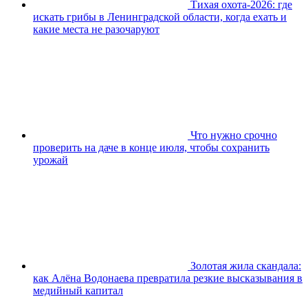
Тихая охота-2026: где
искать грибы в Ленинградской области, когда ехать и
какие места не разочаруют
Что нужно срочно
проверить на даче в конце июля, чтобы сохранить
урожай
Золотая жила скандала:
как Алёна Водонаева превратила резкие высказывания в
медийный капитал