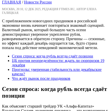
ГЛАВНАЯ
/
Новости России
МОСКВА, 20:10, 12 ДЕК 2025, РЕДАКЦИЯ FTIMES.RU, АВТОР ЕЛЕНА
ГАЛИЦКАЯ.
С приближением новогодних праздников в российской
экономике вновь начинает повторяться знакомый сценарий.
Валютный рынок, который большую часть осени
демонстрировал уверенное укрепление рубля,
разворачивается в обратную сторону. Причины — сезонные,
но эффект каждый декабрь ощущается так, будто страна
попала под действие невидимой экономической метели.
Сезон спроса: когда рубль всегда сдаёт позиции
ЦБ против неопределённости: ждать ли сюрпризов 19
декабря
Прогнозы: умеренная стабильность или декабрьские
качели?
Что ждёт рынок после праздников
Сезон спроса: когда рубль всегда сдаёт
позиции
Как объясняет старший трейдер УК «Альфа-Капитал»
Владислав Силаев, нынешняя динамика — это возвращение к