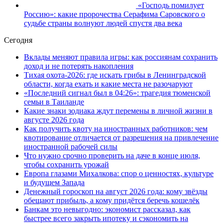
«Господь помилует
Россию»: какие пророчества Серафима Саровского о
судьбе страны волнуют людей спустя два века
Сегодня
Вклады меняют правила игры: как россиянам сохранить
доход и не потерять накопления
Тихая охота-2026: где искать грибы в Ленинградской
области, когда ехать и какие места не разочаруют
«Последний сигнал был в 04:26»: трагедия тюменской
семьи в Таиланде
Какие знаки зодиака ждут перемены в личной жизни в
августе 2026 года
Как получить квоту на иностранных работников: чем
квотирование отличается от разрешения на привлечение
иностранной рабочей силы
Что нужно срочно проверить на даче в конце июля,
чтобы сохранить урожай
Европа глазами Михалкова: спор о ценностях, культуре
и будущем Запада
Денежный гороскоп на август 2026 года: кому звёзды
обещают прибыль, а кому придётся беречь кошелёк
Банкам это невыгодно: экономист рассказал, как
быстрее всего закрыть ипотеку и сэкономить на