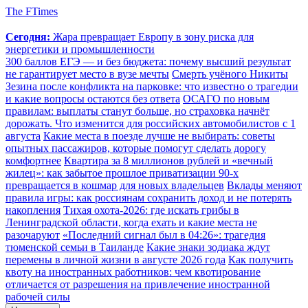
The FTimes
Сегодня:
Жара превращает Европу в зону риска для
энергетики и промышленности
300 баллов ЕГЭ — и без бюджета: почему высший результат
не гарантирует место в вузе мечты
Смерть учёного Никиты
Зезина после конфликта на парковке: что известно о трагедии
и какие вопросы остаются без ответа
ОСАГО по новым
правилам: выплаты станут больше, но страховка начнёт
дорожать. Что изменится для российских автомобилистов с 1
августа
Какие места в поезде лучше не выбирать: советы
опытных пассажиров, которые помогут сделать дорогу
комфортнее
Квартира за 8 миллионов рублей и «вечный
жилец»: как забытое прошлое приватизации 90-х
превращается в кошмар для новых владельцев
Вклады меняют
правила игры: как россиянам сохранить доход и не потерять
накопления
Тихая охота-2026: где искать грибы в
Ленинградской области, когда ехать и какие места не
разочаруют
«Последний сигнал был в 04:26»: трагедия
тюменской семьи в Таиланде
Какие знаки зодиака ждут
перемены в личной жизни в августе 2026 года
Как получить
квоту на иностранных работников: чем квотирование
отличается от разрешения на привлечение иностранной
рабочей силы