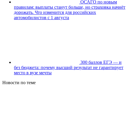
ОСАГО по новым
правилам: выплаты станут больше, но страховка начнёт
дорожать. Что изменится для российских
автомобилистов с 1 августа
300 баллов ЕГЭ — и
без бюджета: почему высший результат не гарантирует
место в вузе мечты
Новости по теме