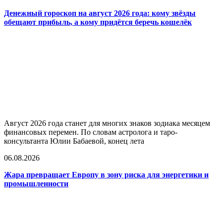
Денежный гороскоп на август 2026 года: кому звёзды
обещают прибыль, а кому придётся беречь кошелёк
Август 2026 года станет для многих знаков зодиака месяцем
финансовых перемен. По словам астролога и таро-
консультанта Юлии Бабаевой, конец лета
06.08.2026
Жара превращает Европу в зону риска для энергетики и
промышленности