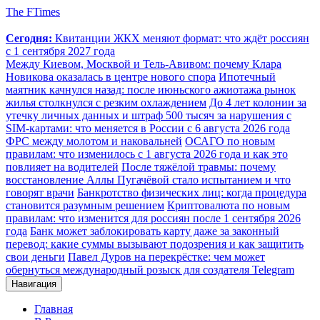
The FTimes
Сегодня:
Квитанции ЖКХ меняют формат: что ждёт россиян
с 1 сентября 2027 года
Между Киевом, Москвой и Тель-Авивом: почему Клара
Новикова оказалась в центре нового спора
Ипотечный
маятник качнулся назад: после июньского ажиотажа рынок
жилья столкнулся с резким охлаждением
До 4 лет колонии за
утечку личных данных и штраф 500 тысяч за нарушения с
SIM-картами: что меняется в России с 6 августа 2026 года
ФРС между молотом и наковальней
ОСАГО по новым
правилам: что изменилось с 1 августа 2026 года и как это
повлияет на водителей
После тяжёлой травмы: почему
восстановление Аллы Пугачёвой стало испытанием и что
говорят врачи
Банкротство физических лиц: когда процедура
становится разумным решением
Криптовалюта по новым
правилам: что изменится для россиян после 1 сентября 2026
года
Банк может заблокировать карту даже за законный
перевод: какие суммы вызывают подозрения и как защитить
свои деньги
Павел Дуров на перекрёстке: чем может
обернуться международный розыск для создателя Telegram
Навигация
Главная