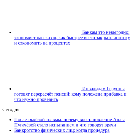
Банкам это невыгодно:
экономист рассказал, как быстрее всего закрыть ипотеку
и сэкономить на процентах
Инвалидам I группы
готовят перерасчёт пенсий: кому положена прибавка и
что нужно проверить
Сегодня
После тяжёлой травмы: почему восстановление Аллы
Пугачёвой стало испытанием и что говорят врачи
Банкротство физических лиц: когда процедура