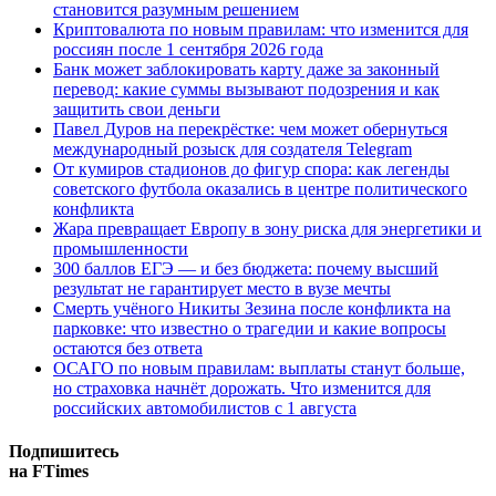
становится разумным решением
Криптовалюта по новым правилам: что изменится для
россиян после 1 сентября 2026 года
Банк может заблокировать карту даже за законный
перевод: какие суммы вызывают подозрения и как
защитить свои деньги
Павел Дуров на перекрёстке: чем может обернуться
международный розыск для создателя Telegram
От кумиров стадионов до фигур спора: как легенды
советского футбола оказались в центре политического
конфликта
Жара превращает Европу в зону риска для энергетики и
промышленности
300 баллов ЕГЭ — и без бюджета: почему высший
результат не гарантирует место в вузе мечты
Смерть учёного Никиты Зезина после конфликта на
парковке: что известно о трагедии и какие вопросы
остаются без ответа
ОСАГО по новым правилам: выплаты станут больше,
но страховка начнёт дорожать. Что изменится для
российских автомобилистов с 1 августа
Подпишитесь
на FTimes