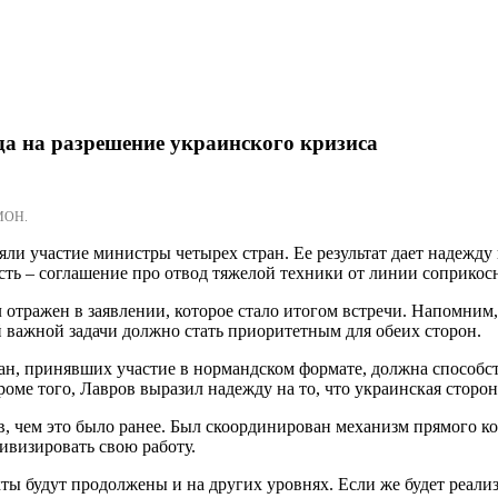
да на разрешение украинского кризиса
МОН.
ли участие министры четырех стран. Ее результат дает надежду
сть – соглашение про отвод тяжелой техники от линии соприкос
тражен в заявлении, которое стало итогом встречи. Напомним, 
 важной задачи должно стать приоритетным для обеих сторон.
, принявших участие в нормандском формате, должна способство
ме того, Лавров выразил надежду на то, что украинская сторон
ов, чем это было ранее. Был скоординирован механизм прямого к
ивизировать свою работу.
акты будут продолжены и на других уровнях. Если же будет реал