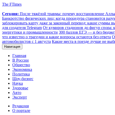
The FTimes
Сегодня:
После тяжёлой травмы: почему восстановление Аллы 
Банкротство физических лиц: когда процедура становится ра
заблокировать карту даже за законный перевод: какие суммы в
для создателя Telegram
От кумиров стадионов до фигур спора: к
энергетики и промышленности
300 баллов ЕГЭ — и без бюджет
что известно о трагедии и какие вопросы остаются без ответа
О
автомобилистов с 1 августа
Какие места в поезде лучше не выб
Навигация
Главная
В России
Общество
Экономика
Политика
Шоу-бизнес
Наука
Здоровье
Авто
Эксперт
Редакция
О портале