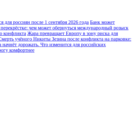
 для россиян после 1 сентября 2026 года
Банк может
 перекрёстке: чем может обернуться международный розыск
го конфликта
Жара превращает Европу в зону риска для
Смерть учёного Никиты Зезина после конфликта на парковке:
 начнёт дорожать. Что изменится для российских
рогу комфортнее