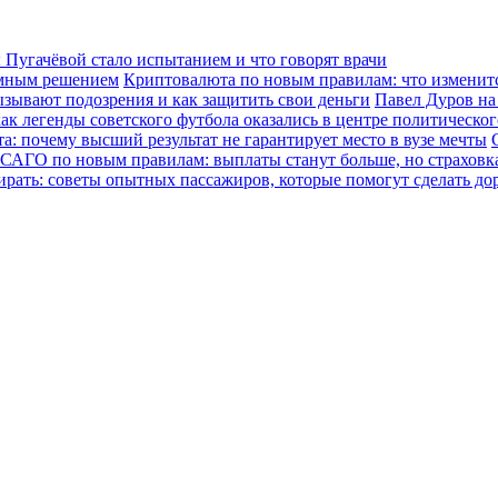
Пугачёвой стало испытанием и что говорят врачи
зумным решением
Криптовалюта по новым правилам: что изменится
ызывают подозрения и как защитить свои деньги
Павел Дуров на
ак легенды советского футбола оказались в центре политическо
а: почему высший результат не гарантирует место в вузе мечты
САГО по новым правилам: выплаты станут больше, но страховка
ирать: советы опытных пассажиров, которые помогут сделать до