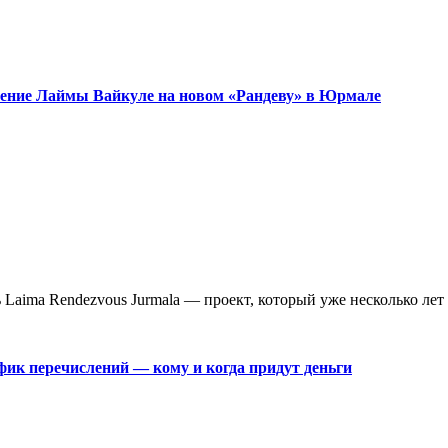
ужение Лаймы Вайкуле на новом «Рандеву» в Юрмале
aima Rendezvous Jurmala — проект, который уже несколько лет 
фик перечислений — кому и когда придут деньги