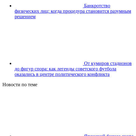
Банкротство
физических лиц: когда процедура становится разумным
решением
От кумиров стадионов
до фигур спора: как легенды советского футбола
оказались в центре политического конфликта
Новости по теме