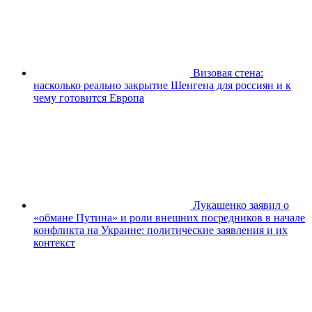
Визовая стена:
насколько реально закрытие Шенгена для россиян и к
чему готовится Европа
Лукашенко заявил о
«обмане Путина» и роли внешних посредников в начале
конфликта на Украине: политические заявления и их
контекст