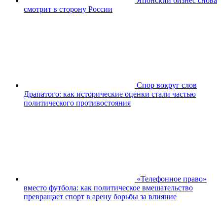
Японский бизнес снова
смотрит в сторону России
Спор вокруг слов
Драпатого: как исторические оценки стали частью
политического противостояния
«Телефонное право»
вместо футбола: как политическое вмешательство
превращает спорт в арену борьбы за влияние