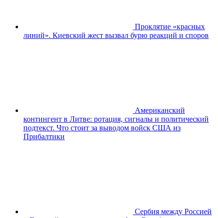
Проклятие «красных
линий». Киевский жест вызвал бурю реакций и споров
Американский
контингент в Литве: ротация, сигналы и политический
подтекст. Что стоит за выводом войск США из
Прибалтики
Сербия между Россией