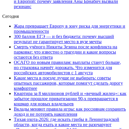
и Европой: почему заявления Аны Брнабич вызвали
резонанс
Сегодня
Жара превращает Европу в зону риска для энергетики и
промышленности
300 баллов ЕГЭ — и без бюджета: почему высший
результат не гарантирует место в вузе мечты
Смерть учёного Никиты Зезина после конфликта на
парковке: что известно о трагедии и какие вопросы
остаются без ответа
ОСАГО по новым правилам: выплаты станут больше,
но страховка начнёт дорожать. Что изменится для
российских автомобилистов с 1 августа
Какие места в поезде лучше не выбирать: советы
опытных пассажиров, которые помогут сделать дорогу
комфортнее
Квартира за 8 миллионов рублей и «вечный жилец»: как
забытое прошлое приватизации 90-х превращается в
кошмар для новых владельцев
Вклады меняют правила игры: как россиянам сохранить
доход и не потерять накопления
Тихая охота-2026: где искать грибы в Ленинградской
области, когда ехать и какие места не разочаруют