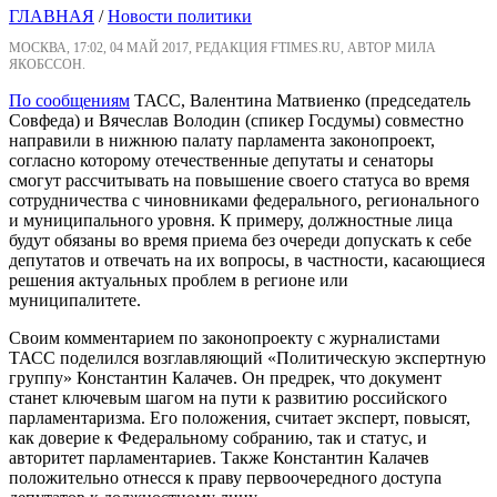
ГЛАВНАЯ
/
Новости политики
МОСКВА, 17:02, 04 МАЙ 2017, РЕДАКЦИЯ FTIMES.RU, АВТОР МИЛА
ЯКОБССОН.
По сообщениям
ТАСС, Валентина Матвиенко (председатель
Совфеда) и Вячеслав Володин (спикер Госдумы) совместно
направили в нижнюю палату парламента законопроект,
согласно которому отечественные депутаты и сенаторы
смогут рассчитывать на повышение своего статуса во время
сотрудничества с чиновниками федерального, регионального
и муниципального уровня. К примеру, должностные лица
будут обязаны во время приема без очереди допускать к себе
депутатов и отвечать на их вопросы, в частности, касающиеся
решения актуальных проблем в регионе или
муниципалитете.
Своим комментарием по законопроекту с журналистами
ТАСС поделился возглавляющий «Политическую экспертную
группу» Константин Калачев. Он предрек, что документ
станет ключевым шагом на пути к развитию российского
парламентаризма. Его положения, считает эксперт, повысят,
как доверие к Федеральному собранию, так и статус, и
авторитет парламентариев. Также Константин Калачев
положительно отнесся к праву первоочередного доступа