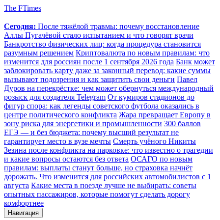
The FTimes
Сегодня:
После тяжёлой травмы: почему восстановление
Аллы Пугачёвой стало испытанием и что говорят врачи
Банкротство физических лиц: когда процедура становится
разумным решением
Криптовалюта по новым правилам: что
изменится для россиян после 1 сентября 2026 года
Банк может
заблокировать карту даже за законный перевод: какие суммы
вызывают подозрения и как защитить свои деньги
Павел
Дуров на перекрёстке: чем может обернуться международный
розыск для создателя Telegram
От кумиров стадионов до
фигур спора: как легенды советского футбола оказались в
центре политического конфликта
Жара превращает Европу в
зону риска для энергетики и промышленности
300 баллов
ЕГЭ — и без бюджета: почему высший результат не
гарантирует место в вузе мечты
Смерть учёного Никиты
Зезина после конфликта на парковке: что известно о трагедии
и какие вопросы остаются без ответа
ОСАГО по новым
правилам: выплаты станут больше, но страховка начнёт
дорожать. Что изменится для российских автомобилистов с 1
августа
Какие места в поезде лучше не выбирать: советы
опытных пассажиров, которые помогут сделать дорогу
комфортнее
Навигация