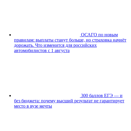
ОСАГО по новым
правилам: выплаты станут больше, но страховка начнёт
дорожать. Что изменится для российских
автомобилистов с 1 августа
300 баллов ЕГЭ — и
без бюджета: почему высший результат не гарантирует
место в вузе мечты