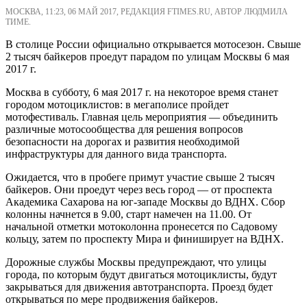
МОСКВА, 11:23, 06 МАЙ 2017, РЕДАКЦИЯ FTIMES.RU, АВТОР ЛЮДМИЛА
ТИМЕ.
В столице России официально открывается мотосезон. Свыше
2 тысяч байкеров проедут парадом по улицам Москвы 6 мая
2017 г.
Москва в субботу, 6 мая 2017 г. на некоторое время станет
городом мотоциклистов: в мегаполисе пройдет
мотофестиваль. Главная цель мероприятия — объединить
различные мотосообщества для решения вопросов
безопасности на дорогах и развития необходимой
инфраструктуры для данного вида транспорта.
Ожидается, что в пробеге примут участие свыше 2 тысяч
байкеров. Они проедут через весь город — от проспекта
Академика Сахарова на юг-западе Москвы до ВДНХ. Сбор
колонны начнется в 9.00, старт намечен на 11.00. От
начальной отметки мотоколонна пронесется по Садовому
кольцу, затем по проспекту Мира и финиширует на ВДНХ.
Дорожные службы Москвы предупреждают, что улицы
города, по которым будут двигаться мотоциклисты, будут
закрываться для движения автотранспорта. Проезд будет
открываться по мере продвижения байкеров.