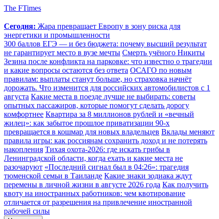
The FTimes
Сегодня:
Жара превращает Европу в зону риска для
энергетики и промышленности
300 баллов ЕГЭ — и без бюджета: почему высший результат
не гарантирует место в вузе мечты
Смерть учёного Никиты
Зезина после конфликта на парковке: что известно о трагедии
и какие вопросы остаются без ответа
ОСАГО по новым
правилам: выплаты станут больше, но страховка начнёт
дорожать. Что изменится для российских автомобилистов с 1
августа
Какие места в поезде лучше не выбирать: советы
опытных пассажиров, которые помогут сделать дорогу
комфортнее
Квартира за 8 миллионов рублей и «вечный
жилец»: как забытое прошлое приватизации 90-х
превращается в кошмар для новых владельцев
Вклады меняют
правила игры: как россиянам сохранить доход и не потерять
накопления
Тихая охота-2026: где искать грибы в
Ленинградской области, когда ехать и какие места не
разочаруют
«Последний сигнал был в 04:26»: трагедия
тюменской семьи в Таиланде
Какие знаки зодиака ждут
перемены в личной жизни в августе 2026 года
Как получить
квоту на иностранных работников: чем квотирование
отличается от разрешения на привлечение иностранной
рабочей силы