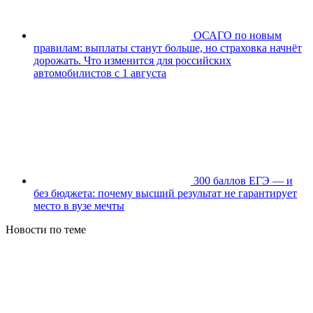
ОСАГО по новым
правилам: выплаты станут больше, но страховка начнёт
дорожать. Что изменится для российских
автомобилистов с 1 августа
300 баллов ЕГЭ — и
без бюджета: почему высший результат не гарантирует
место в вузе мечты
Новости по теме