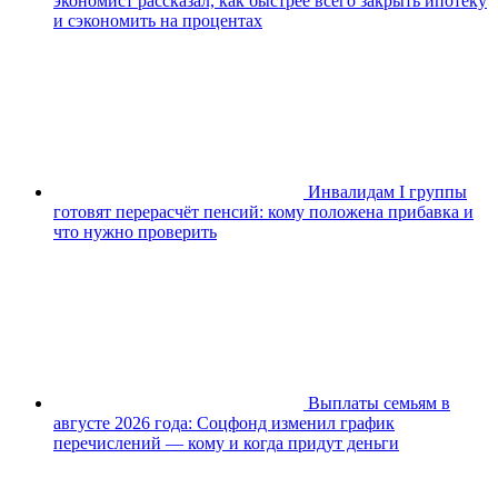
экономист рассказал, как быстрее всего закрыть ипотеку
и сэкономить на процентах
Инвалидам I группы
готовят перерасчёт пенсий: кому положена прибавка и
что нужно проверить
Выплаты семьям в
августе 2026 года: Соцфонд изменил график
перечислений — кому и когда придут деньги