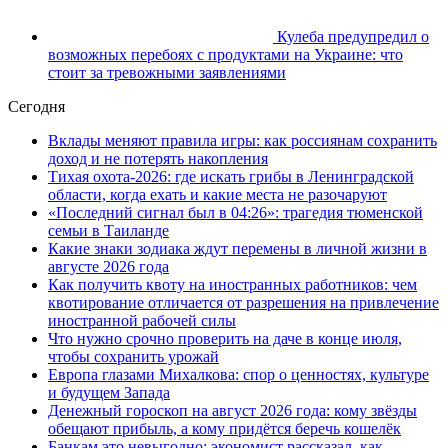
Кулеба предупредил о
возможных перебоях с продуктами на Украине: что
стоит за тревожными заявлениями
Сегодня
Вклады меняют правила игры: как россиянам сохранить
доход и не потерять накопления
Тихая охота-2026: где искать грибы в Ленинградской
области, когда ехать и какие места не разочаруют
«Последний сигнал был в 04:26»: трагедия тюменской
семьи в Таиланде
Какие знаки зодиака ждут перемены в личной жизни в
августе 2026 года
Как получить квоту на иностранных работников: чем
квотирование отличается от разрешения на привлечение
иностранной рабочей силы
Что нужно срочно проверить на даче в конце июля,
чтобы сохранить урожай
Европа глазами Михалкова: спор о ценностях, культуре
и будущем Запада
Денежный гороскоп на август 2026 года: кому звёзды
обещают прибыль, а кому придётся беречь кошелёк
Банкам это невыгодно: экономист рассказал, как