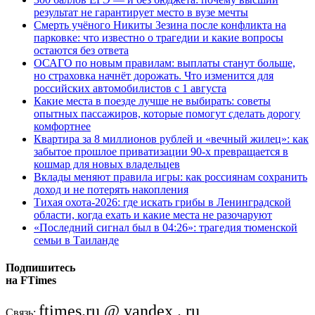
результат не гарантирует место в вузе мечты
Смерть учёного Никиты Зезина после конфликта на
парковке: что известно о трагедии и какие вопросы
остаются без ответа
ОСАГО по новым правилам: выплаты станут больше,
но страховка начнёт дорожать. Что изменится для
российских автомобилистов с 1 августа
Какие места в поезде лучше не выбирать: советы
опытных пассажиров, которые помогут сделать дорогу
комфортнее
Квартира за 8 миллионов рублей и «вечный жилец»: как
забытое прошлое приватизации 90-х превращается в
кошмар для новых владельцев
Вклады меняют правила игры: как россиянам сохранить
доход и не потерять накопления
Тихая охота-2026: где искать грибы в Ленинградской
области, когда ехать и какие места не разочаруют
«Последний сигнал был в 04:26»: трагедия тюменской
семьи в Таиланде
Подпишитесь
на FTimes
ftimes.ru @ yandex . ru
Связь: