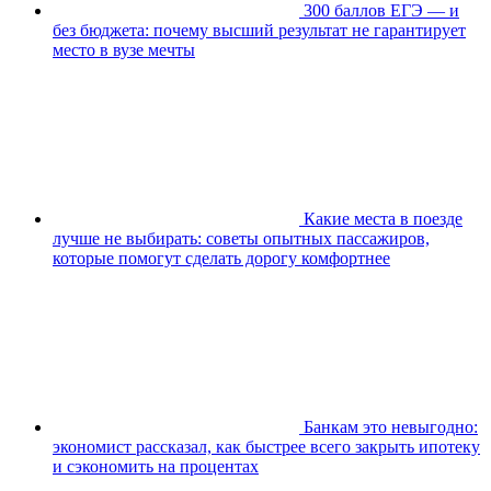
300 баллов ЕГЭ — и
без бюджета: почему высший результат не гарантирует
место в вузе мечты
Какие места в поезде
лучше не выбирать: советы опытных пассажиров,
которые помогут сделать дорогу комфортнее
Банкам это невыгодно:
экономист рассказал, как быстрее всего закрыть ипотеку
и сэкономить на процентах