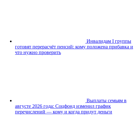
Инвалидам I группы
готовят перерасчёт пенсий: кому положена прибавка и
что нужно проверить
Выплаты семьям в
августе 2026 года: Соцфонд изменил график
перечислений — кому и когда придут деньги