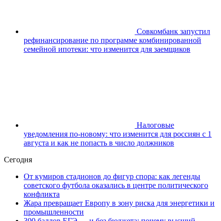
Совкомбанк запустил
рефинансирование по программе комбинированной
семейной ипотеки: что изменится для заемщиков
Налоговые
уведомления по-новому: что изменится для россиян с 1
августа и как не попасть в число должников
Сегодня
От кумиров стадионов до фигур спора: как легенды
советского футбола оказались в центре политического
конфликта
Жара превращает Европу в зону риска для энергетики и
промышленности
300 баллов ЕГЭ — и без бюджета: почему высший