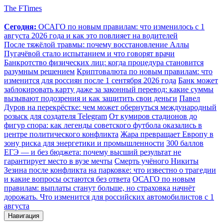
The FTimes
Сегодня:
ОСАГО по новым правилам: что изменилось с 1
августа 2026 года и как это повлияет на водителей
После тяжёлой травмы: почему восстановление Аллы
Пугачёвой стало испытанием и что говорят врачи
Банкротство физических лиц: когда процедура становится
разумным решением
Криптовалюта по новым правилам: что
изменится для россиян после 1 сентября 2026 года
Банк может
заблокировать карту даже за законный перевод: какие суммы
вызывают подозрения и как защитить свои деньги
Павел
Дуров на перекрёстке: чем может обернуться международный
розыск для создателя Telegram
От кумиров стадионов до
фигур спора: как легенды советского футбола оказались в
центре политического конфликта
Жара превращает Европу в
зону риска для энергетики и промышленности
300 баллов
ЕГЭ — и без бюджета: почему высший результат не
гарантирует место в вузе мечты
Смерть учёного Никиты
Зезина после конфликта на парковке: что известно о трагедии
и какие вопросы остаются без ответа
ОСАГО по новым
правилам: выплаты станут больше, но страховка начнёт
дорожать. Что изменится для российских автомобилистов с 1
августа
Навигация