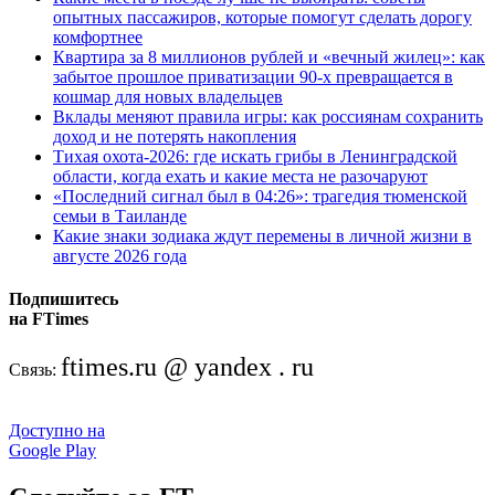
опытных пассажиров, которые помогут сделать дорогу
комфортнее
Квартира за 8 миллионов рублей и «вечный жилец»: как
забытое прошлое приватизации 90-х превращается в
кошмар для новых владельцев
Вклады меняют правила игры: как россиянам сохранить
доход и не потерять накопления
Тихая охота-2026: где искать грибы в Ленинградской
области, когда ехать и какие места не разочаруют
«Последний сигнал был в 04:26»: трагедия тюменской
семьи в Таиланде
Какие знаки зодиака ждут перемены в личной жизни в
августе 2026 года
Подпишитесь
на FTimes
ftimes.ru @ yandex . ru
Связь:
Доступно на
Google Play