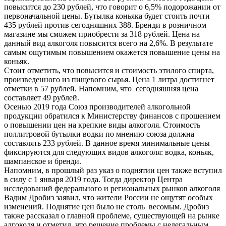
повысится до 230 рублей, что говорит о 6,5% подорожании от
первоначальной цены. Бутылка коньяка будет стоить почти
435 рублей против сегодняшних 388. Бренди в розничном
магазине мы сможем приобрести за 318 рублей. Цена на
данный вид алкоголя повысится всего на 2,6%. В результате
самым ощутимым повышением окажется повышение цены на
коньяк.
Стоит отметить, что повысится и стоимость этилого спирта,
произведенного из пищевого сырья. Цена 1 литра достигнет
отметки в 57 рублей. Напомним, что сегодняшняя цена
составляет 49 рублей.
Осенью 2019 года Союз производителей алкогольной
продукции обратился к Министерству финансов с прошением
о повышении цен на крепкие виды алкоголя. Стоимость
поллитровой бутылки водки по мнению союза должна
составлять 233 рублей. В данное время минимальные цены
фиксируются для следующих видов алкоголя: водка, коньяк,
шампанское и бренди.
Напомним, в прошлый раз указ о поднятии цен также вступил
в силу с 1 января 2019 года. Тогда директор Центра
исследований федерального и региональных рынков алкоголя
Вадим Дробиз заявил, что жители России не ощутят особых
изменений. Поднятие цен было не столь весомым. Дробиз
также рассказал о главной проблеме, существующей на рынке
алгоколя и отметил, что решение проблемы с нелегальным