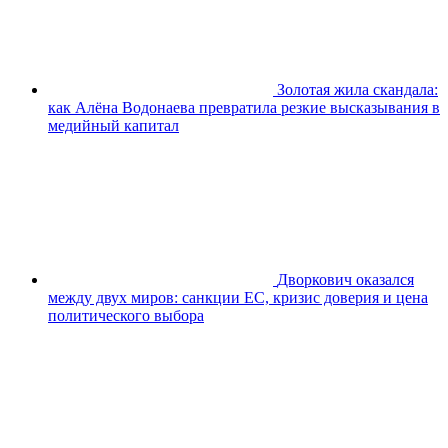
Золотая жила скандала:
как Алёна Водонаева превратила резкие высказывания в
медийный капитал
Дворкович оказался
между двух миров: санкции ЕС, кризис доверия и цена
политического выбора