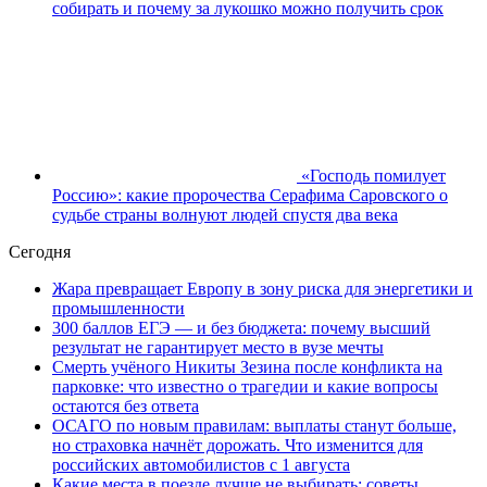
собирать и почему за лукошко можно получить срок
«Господь помилует
Россию»: какие пророчества Серафима Саровского о
судьбе страны волнуют людей спустя два века
Сегодня
Жара превращает Европу в зону риска для энергетики и
промышленности
300 баллов ЕГЭ — и без бюджета: почему высший
результат не гарантирует место в вузе мечты
Смерть учёного Никиты Зезина после конфликта на
парковке: что известно о трагедии и какие вопросы
остаются без ответа
ОСАГО по новым правилам: выплаты станут больше,
но страховка начнёт дорожать. Что изменится для
российских автомобилистов с 1 августа
Какие места в поезде лучше не выбирать: советы