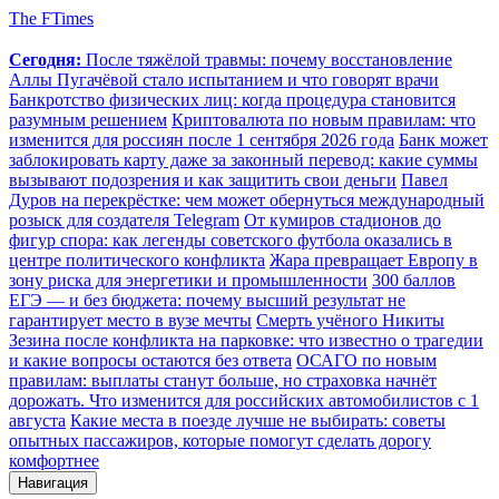
The FTimes
Сегодня:
После тяжёлой травмы: почему восстановление
Аллы Пугачёвой стало испытанием и что говорят врачи
Банкротство физических лиц: когда процедура становится
разумным решением
Криптовалюта по новым правилам: что
изменится для россиян после 1 сентября 2026 года
Банк может
заблокировать карту даже за законный перевод: какие суммы
вызывают подозрения и как защитить свои деньги
Павел
Дуров на перекрёстке: чем может обернуться международный
розыск для создателя Telegram
От кумиров стадионов до
фигур спора: как легенды советского футбола оказались в
центре политического конфликта
Жара превращает Европу в
зону риска для энергетики и промышленности
300 баллов
ЕГЭ — и без бюджета: почему высший результат не
гарантирует место в вузе мечты
Смерть учёного Никиты
Зезина после конфликта на парковке: что известно о трагедии
и какие вопросы остаются без ответа
ОСАГО по новым
правилам: выплаты станут больше, но страховка начнёт
дорожать. Что изменится для российских автомобилистов с 1
августа
Какие места в поезде лучше не выбирать: советы
опытных пассажиров, которые помогут сделать дорогу
комфортнее
Навигация