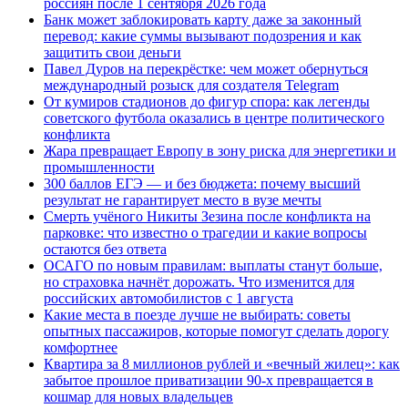
россиян после 1 сентября 2026 года
Банк может заблокировать карту даже за законный
перевод: какие суммы вызывают подозрения и как
защитить свои деньги
Павел Дуров на перекрёстке: чем может обернуться
международный розыск для создателя Telegram
От кумиров стадионов до фигур спора: как легенды
советского футбола оказались в центре политического
конфликта
Жара превращает Европу в зону риска для энергетики и
промышленности
300 баллов ЕГЭ — и без бюджета: почему высший
результат не гарантирует место в вузе мечты
Смерть учёного Никиты Зезина после конфликта на
парковке: что известно о трагедии и какие вопросы
остаются без ответа
ОСАГО по новым правилам: выплаты станут больше,
но страховка начнёт дорожать. Что изменится для
российских автомобилистов с 1 августа
Какие места в поезде лучше не выбирать: советы
опытных пассажиров, которые помогут сделать дорогу
комфортнее
Квартира за 8 миллионов рублей и «вечный жилец»: как
забытое прошлое приватизации 90-х превращается в
кошмар для новых владельцев