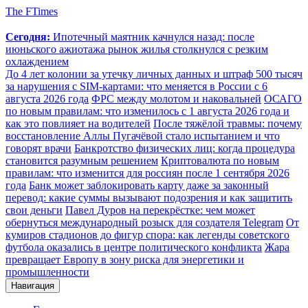
The FTimes
Сегодня:
Ипотечный маятник качнулся назад: после
июньского ажиотажа рынок жилья столкнулся с резким
охлаждением
До 4 лет колонии за утечку личных данных и штраф 500 тысяч
за нарушения с SIM-картами: что меняется в России с 6
августа 2026 года
ФРС между молотом и наковальней
ОСАГО
по новым правилам: что изменилось с 1 августа 2026 года и
как это повлияет на водителей
После тяжёлой травмы: почему
восстановление Аллы Пугачёвой стало испытанием и что
говорят врачи
Банкротство физических лиц: когда процедура
становится разумным решением
Криптовалюта по новым
правилам: что изменится для россиян после 1 сентября 2026
года
Банк может заблокировать карту даже за законный
перевод: какие суммы вызывают подозрения и как защитить
свои деньги
Павел Дуров на перекрёстке: чем может
обернуться международный розыск для создателя Telegram
От
кумиров стадионов до фигур спора: как легенды советского
футбола оказались в центре политического конфликта
Жара
превращает Европу в зону риска для энергетики и
промышленности
Навигация