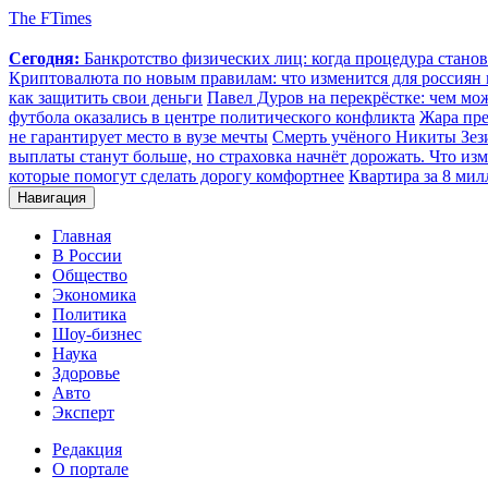
The FTimes
Сегодня:
Банкротство физических лиц: когда процедура стан
Криптовалюта по новым правилам: что изменится для россиян п
как защитить свои деньги
Павел Дуров на перекрёстке: чем мо
футбола оказались в центре политического конфликта
Жара пре
не гарантирует место в вузе мечты
Смерть учёного Никиты Зезин
выплаты станут больше, но страховка начнёт дорожать. Что изм
которые помогут сделать дорогу комфортнее
Квартира за 8 мил
Навигация
Главная
В России
Общество
Экономика
Политика
Шоу-бизнес
Наука
Здоровье
Авто
Эксперт
Редакция
О портале