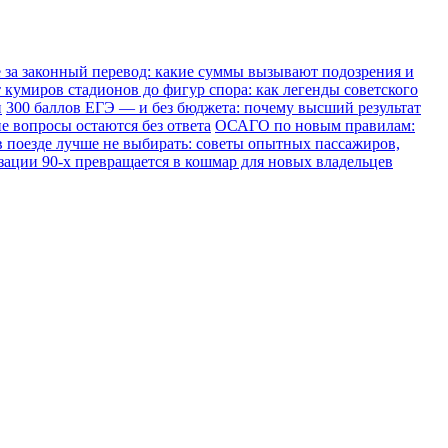
е за законный перевод: какие суммы вызывают подозрения и
 кумиров стадионов до фигур спора: как легенды советского
и
300 баллов ЕГЭ — и без бюджета: почему высший результат
е вопросы остаются без ответа
ОСАГО по новым правилам:
в поезде лучше не выбирать: советы опытных пассажиров,
зации 90-х превращается в кошмар для новых владельцев