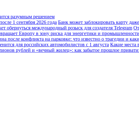
овится разумным решением
осле 1 сентября 2026 года
Банк может заблокировать карту даж
жет обернуться международный розыск для создателя Telegram
От
вращает Европу в зону риска для энергетики и промышленност
а после конфликта на парковке: что известно о трагедии и каки
енится для российских автомобилистов с 1 августа
Какие места 
лионов рублей и «вечный жилец»: как забытое прошлое привати