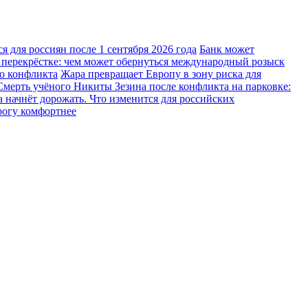
 для россиян после 1 сентября 2026 года
Банк может
 перекрёстке: чем может обернуться международный розыск
го конфликта
Жара превращает Европу в зону риска для
Смерть учёного Никиты Зезина после конфликта на парковке:
 начнёт дорожать. Что изменится для российских
рогу комфортнее