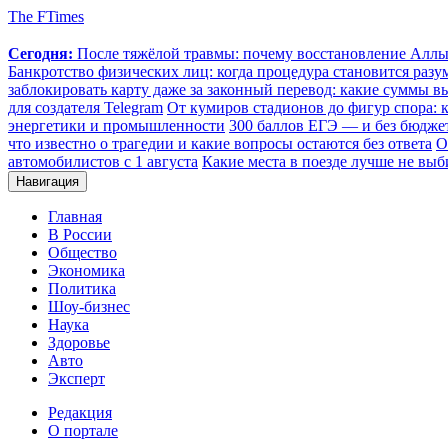
The FTimes
Сегодня:
После тяжёлой травмы: почему восстановление Аллы 
Банкротство физических лиц: когда процедура становится ра
заблокировать карту даже за законный перевод: какие суммы в
для создателя Telegram
От кумиров стадионов до фигур спора: к
энергетики и промышленности
300 баллов ЕГЭ — и без бюджет
что известно о трагедии и какие вопросы остаются без ответа
О
автомобилистов с 1 августа
Какие места в поезде лучше не выб
Навигация
Главная
В России
Общество
Экономика
Политика
Шоу-бизнес
Наука
Здоровье
Авто
Эксперт
Редакция
О портале