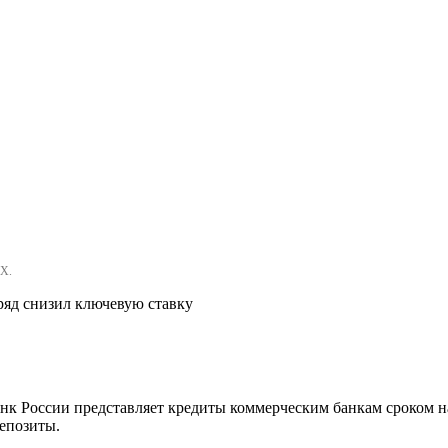
Х.
дряд снизил ключевую ставку
нк России представляет кредиты коммерческим банкам сроком на
депозиты.