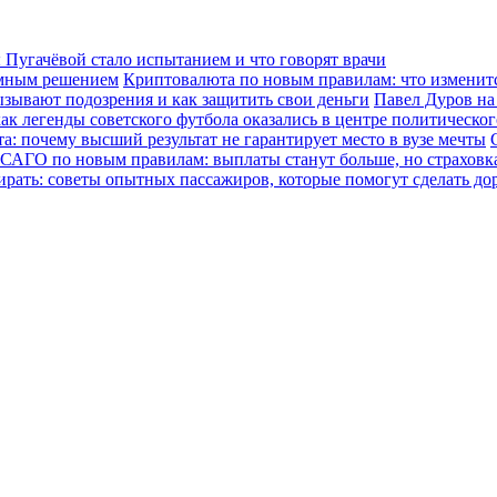
Пугачёвой стало испытанием и что говорят врачи
зумным решением
Криптовалюта по новым правилам: что изменится
ызывают подозрения и как защитить свои деньги
Павел Дуров на
ак легенды советского футбола оказались в центре политическо
а: почему высший результат не гарантирует место в вузе мечты
САГО по новым правилам: выплаты станут больше, но страховка
ирать: советы опытных пассажиров, которые помогут сделать до