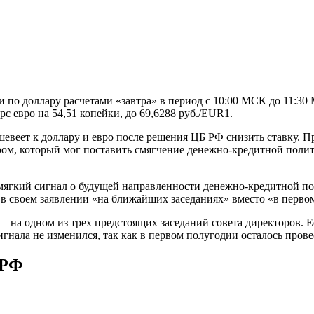
и по доллару расчетами «завтра» в период с 10:00 МСК до 11:
рс евро на 54,51 копейки, до 69,6288 руб./EUR1.
веет к доллару и евро после решения ЦБ РФ снизить ставку. П
ом, который мог поставить смягчение денежно-кредитной полит
 мягкий сигнал о будущей направленности денежно-кредитной по
 в своем заявлении «на ближайших заседаниях» вместо «в перво
— на одном из трех предстоящих заседаний совета директоров.
сигнала не изменился, так как в первом полугодии осталось прове
 РФ