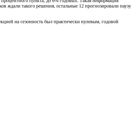
25 процентного пункта, до 6% годовых. Такая информация
ов ждали такого решения, остальные 12 прогнозировали паузу
рекцией на сезонность был практически нулевым, годовой