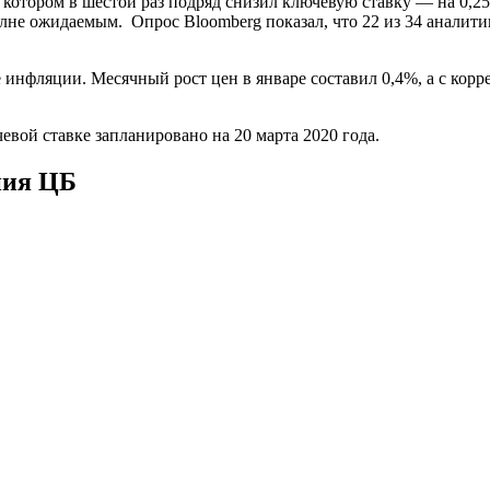
а котором в шестой раз подряд снизил ключевую ставку — на 0,
не ожидаемым. Опрос Bloomberg показал, что 22 из 34 аналитик
 инфляции. Месячный рост цен в январе составил 0,4%, а с кор
вой ставке запланировано на 20 марта 2020 года.
ния ЦБ