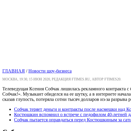
ГЛАВНАЯ
/
Новости шоу-бизнеса
МОСКВА, 19:30, 15 ИЮН 2020, РЕДАКЦИЯ FTIMES.RU, АВТОР FTIMES20.
Телеведущая Ксения Собчак
лишилась рекламного контракта с
Собчак!». Музыкант обиделся на ее шутку, а в интернете начал
сказав глупость, потеряла сотни тысяч долларов из-за разрыва
Собчак теряет деньги и контракты после насмешки над
Костюшкин вспомнил о встрече с педофилом 40-летней д
Собчак пытается оправдаться перед Костюшкиным за сат