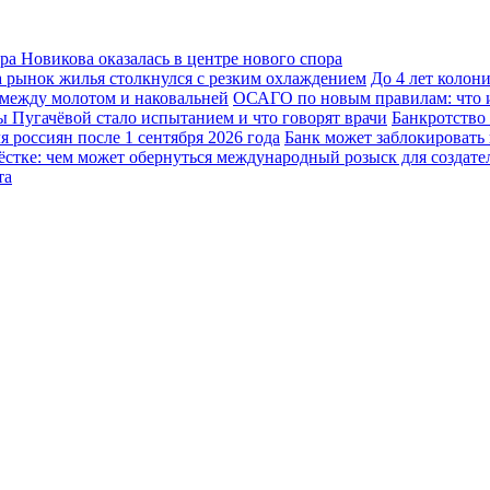
а Новикова оказалась в центре нового спора
а рынок жилья столкнулся с резким охлаждением
До 4 лет колон
между молотом и наковальней
ОСАГО по новым правилам: что из
 Пугачёвой стало испытанием и что говорят врачи
Банкротство
 россиян после 1 сентября 2026 года
Банк может заблокировать 
ёстке: чем может обернуться международный розыск для создател
та