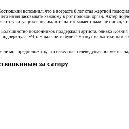
Костюшкин вспомнил, что в возрасте 8 лет стал жертвой педофил
чего начал засовывать каждому в рот половой орган. Актер подче
всю эту ситуацию в целом, хотя на тот момент даже не понял, чт
 Большинство поклонников поддержали артиста, однако Ксения 
а подчеркнула
: «Что ж дальше-то будет? Начнут наркотики нам 
е не мог предположить, что известная телеведущая посмеется на
остюшкиным за сатиру