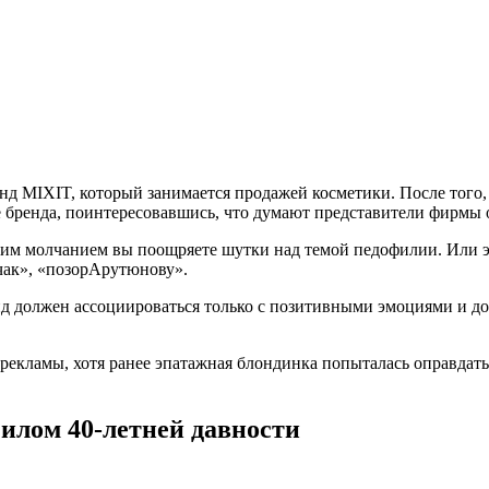
ренд MIXIT, который занимается продажей косметики. После тог
 бренда, поинтересовавшись, что думают представители фирмы
Своим молчанием вы поощряете шутки над темой педофилии. Или
чак», «позорАрутюнову».
енд должен ассоциироваться только с позитивными эмоциями и д
 рекламы, хотя ранее эпатажная блондинка попыталась оправдатьс
илом 40-летней давности