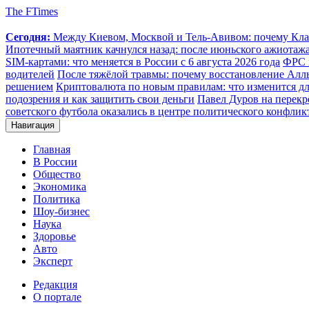
The FTimes
Сегодня:
Между Киевом, Москвой и Тель-Авивом: почему Клар
Ипотечный маятник качнулся назад: после июньского ажиотаж
SIM-картами: что меняется в России с 6 августа 2026 года
ФРС 
водителей
После тяжёлой травмы: почему восстановление Аллы
решением
Криптовалюта по новым правилам: что изменится для
подозрения и как защитить свои деньги
Павел Дуров на перекр
советского футбола оказались в центре политического конфлик
Навигация
Главная
В России
Общество
Экономика
Политика
Шоу-бизнес
Наука
Здоровье
Авто
Эксперт
Редакция
О портале