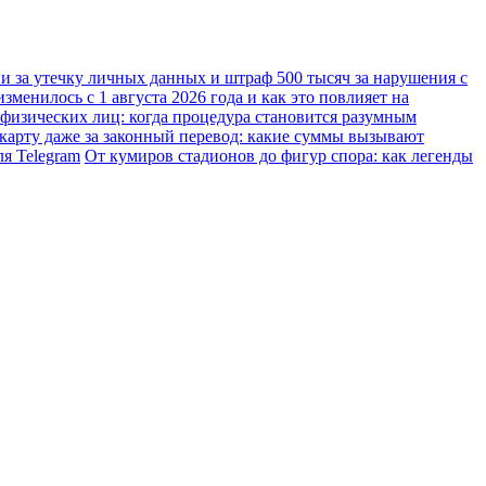
ии за утечку личных данных и штраф 500 тысяч за нарушения с
менилось с 1 августа 2026 года и как это повлияет на
 физических лиц: когда процедура становится разумным
карту даже за законный перевод: какие суммы вызывают
я Telegram
От кумиров стадионов до фигур спора: как легенды