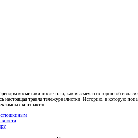
 брендом косметики после того, как высмеяла историю об изна
ась настоящая травля тележурналистки. Историю, в которую попа
 рекламных контрактов.
 Костюшкиным
авности
иру