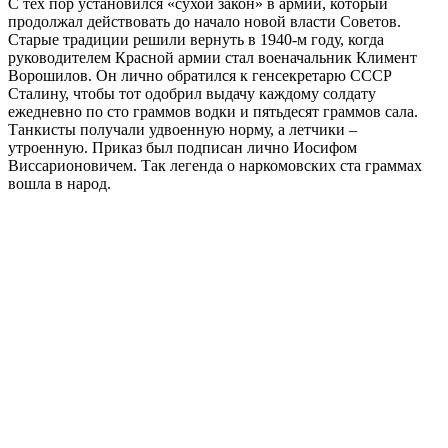
С тех пор установился «сухой закон» в армии, который
продолжал действовать до начало новой власти Советов.
Старые традиции решили вернуть в 1940-м году, когда
руководителем Красной армии стал военачальник Климент
Ворошилов. Он лично обратился к генсекретарю СССР
Сталину, чтобы тот одобрил выдачу каждому солдату
ежедневно по сто граммов водки и пятьдесят граммов сала.
Танкисты получали удвоенную норму, а летчики –
утроенную. Приказ был подписан лично Иосифом
Виссарионовичем. Так легенда о наркомовских ста граммах
вошла в народ.