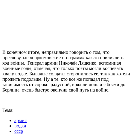
В конечном итоге, неправильно говорить о том, что
пресловутые «наркомовские сто грамм» как-то повлияли на
ход войны. Генерал армии Николай Лященко, вспоминая
военные годы, отмечал, что только поэты могли воспевать
хвалу водке. Бывалые солдаты сторонились ее, так как хотели
прожить подольше. Ну а те, кто все же попадал под
зависимость от сорокоградусной, вряд ли дошли с боями до
Берлина, очень быстро окончив свой путь на войне.
Тема:
армия
водка
ссср