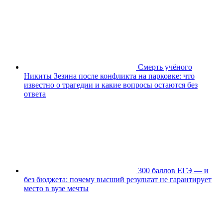
Смерть учёного
Никиты Зезина после конфликта на парковке: что
известно о трагедии и какие вопросы остаются без
ответа
300 баллов ЕГЭ — и
без бюджета: почему высший результат не гарантирует
место в вузе мечты