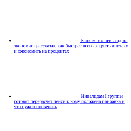
Банкам это невыгодно:
экономист рассказал, как быстрее всего закрыть ипотеку
и сэкономить на процентах
Инвалидам I группы
готовят перерасчёт пенсий: кому положена прибавка и
что нужно проверить