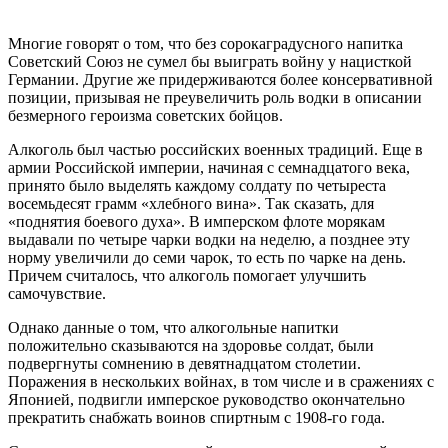
Многие говорят о том, что без сорокаградусного напитка
Советский Союз не сумел бы выиграть войну у нацисткой
Германии. Другие же придерживаются более консервативной
позиции, призывая не преувеличить роль водки в описании
безмерного героизма советских бойцов.
Алкоголь был частью российских военных традиций. Еще в
армии Российской империи, начиная с семнадцатого века,
принято было выделять каждому солдату по четыреста
восемьдесят грамм «хлебного вина». Так сказать, для
«поднятия боевого духа». В имперском флоте морякам
выдавали по четыре чарки водки на неделю, а позднее эту
норму увеличили до семи чарок, то есть по чарке на день.
Причем считалось, что алкоголь помогает улучшить
самочувствие.
Однако данные о том, что алкогольные напитки
положительно сказываются на здоровье солдат, были
подвергнуты сомнению в девятнадцатом столетии.
Поражения в нескольких войнах, в том числе и в сражениях с
Японией, подвигли имперское руководство окончательно
прекратить снабжать воинов спиртным с 1908-го года.