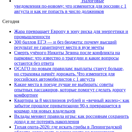
Налоговые
уведомления по-новому: что изменится для россиян с 1
августа и как не попасть в число должников
Сегодня
Жара превращает Европу в зону риска для энергетики и
промышленности
300 баллов ЕГЭ — и без бюджета: почему высший
результат не гарантирует место в вузе мечты
Смерть учёного Никиты Зезина после конфликта на
парковке: что известно о трагедии и какие вопросы
остаются без ответа
ОСАГО по новым правилам: выплаты станут больше,
но страховка начнёт дорожать. Что изменится для
российских автомобилистов с 1 августа
Какие места в поезде лучше не выбирать: советы
опытных пассажиров, которые помогут сделать дорогу
комфортнее
Квартира за 8 миллионов рублей и «вечный жилец»: как
забытое прошлое приватизации 90-х превращается в
кошмар для новых владельцев
Вклады меняют правила игры: как россиянам сохранить
доход и не потерять накопления
Тихая охота-2026: где искать грибы в Ленинградской