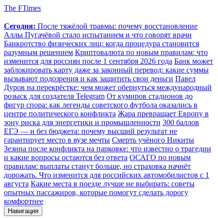
The FTimes
Сегодня:
После тяжёлой травмы: почему восстановление
Аллы Пугачёвой стало испытанием и что говорят врачи
Банкротство физических лиц: когда процедура становится
разумным решением
Криптовалюта по новым правилам: что
изменится для россиян после 1 сентября 2026 года
Банк может
заблокировать карту даже за законный перевод: какие суммы
вызывают подозрения и как защитить свои деньги
Павел
Дуров на перекрёстке: чем может обернуться международный
розыск для создателя Telegram
От кумиров стадионов до
фигур спора: как легенды советского футбола оказались в
центре политического конфликта
Жара превращает Европу в
зону риска для энергетики и промышленности
300 баллов
ЕГЭ — и без бюджета: почему высший результат не
гарантирует место в вузе мечты
Смерть учёного Никиты
Зезина после конфликта на парковке: что известно о трагедии
и какие вопросы остаются без ответа
ОСАГО по новым
правилам: выплаты станут больше, но страховка начнёт
дорожать. Что изменится для российских автомобилистов с 1
августа
Какие места в поезде лучше не выбирать: советы
опытных пассажиров, которые помогут сделать дорогу
комфортнее
Навигация