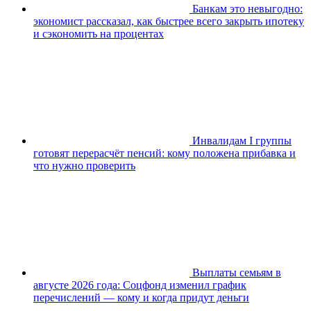
Банкам это невыгодно:
экономист рассказал, как быстрее всего закрыть ипотеку
и сэкономить на процентах
Инвалидам I группы
готовят перерасчёт пенсий: кому положена прибавка и
что нужно проверить
Выплаты семьям в
августе 2026 года: Соцфонд изменил график
перечислений — кому и когда придут деньги