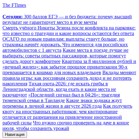
The FTimes
Сегодня:
300 баллов ЕГЭ — и без бюджета: почему высший
результат не гарантирует место в вузе мечты
Смерть учёного Никиты Зезина после конфликта на парковке:
что известно о трагедии и какие вопросы остаются без ответа
ОСАГО по новым правилам: выплаты станут больше, но
страховка начнёт дорожать. Что изменится для российских
автомобилистов с 1 августа
Какие места в поезде лучше не
выбирать: советы опытных пассажиров, которые помогут
сделать дорогу комфортнее
Квартира за 8 миллионов рублей и
«вечный жилец»: как забытое прошлое приватизации 90-х
превращается в кошмар для новых владельцев
Вклады меняют
правила игры: как россиянам сохранить доход и не потерять
накопления
Тихая охота-2026: где искать грибы в
Ленинградской области, когда ехать и какие места не
разочаруют
«Последний сигнал был в 04:26»: трагедия
тюменской семьи в Таиланде
Какие знаки зодиака ждут
перемены в личной жизни в августе 2026 года
Как получить
квоту на иностранных работников: чем квотирование
отличается от разрешения на привлечение иностранной
рабочей силы
Что нужно срочно проверить на даче в конце
июля, чтобы сохранить урожай
Навигация