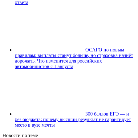
ответа
ОСАГО по новым
правилам: выплаты станут больше, но страховка начнёт
дорожать. Что изменится для российских
автомобилистов с 1 августа
300 баллов ЕГЭ — и
без бюджета: почему высший результат не гарантирует
место в вузе мечты
Новости по теме