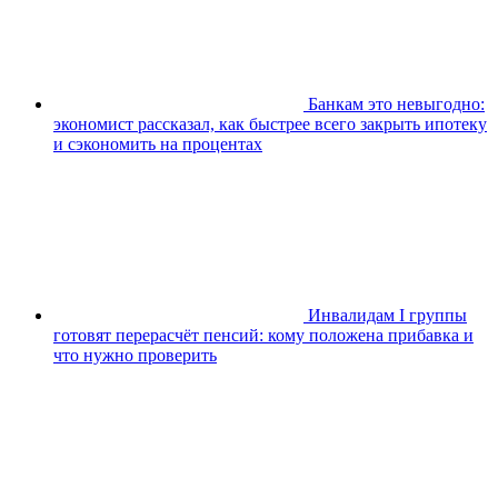
Банкам это невыгодно:
экономист рассказал, как быстрее всего закрыть ипотеку
и сэкономить на процентах
Инвалидам I группы
готовят перерасчёт пенсий: кому положена прибавка и
что нужно проверить