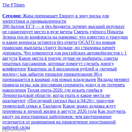
The FTimes
Сегодня:
Жара превращает Европу в зону риска для
энергетики и промышленности
300 баллов ЕГЭ — и без бюджета: почему высший результат
не гарантирует место в вузе мечты
Смерть учёного Никиты
Зезина после конфликта на парковке: что известно о трагедии
и какие вопросы остаются без ответа
ОСАГО по новым
правилам: выплаты станут больше, но страховка начнёт
дорожать. Что изменится для российских автомобилистов с 1
августа
Какие места в поезде лучше не выбирать: советы
опытных пассажиров, которые помогут сделать дорогу
комфортнее
Квартира за 8 миллионов рублей и «вечный
жилец»: как забытое прошлое приватизации 90-х
превращается в кошмар для новых владельцев
Вклады меняют
правила игры: как россиянам сохранить доход и не потерять
накопления
Тихая охота-2026: где искать грибы в
Ленинградской области, когда ехать и какие места не
разочаруют
«Последний сигнал был в 04:26»: трагедия
тюменской семьи в Таиланде
Какие знаки зодиака ждут
перемены в личной жизни в августе 2026 года
Как получить
квоту на иностранных работников: чем квотирование
отличается от разрешения на привлечение иностранной
рабочей силы