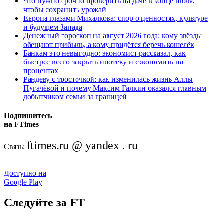
Что нужно срочно проверить на даче в конце июля,
чтобы сохранить урожай
Европа глазами Михалкова: спор о ценностях, культуре
и будущем Запада
Денежный гороскоп на август 2026 года: кому звёзды
обещают прибыль, а кому придётся беречь кошелёк
Банкам это невыгодно: экономист рассказал, как
быстрее всего закрыть ипотеку и сэкономить на
процентах
Рандеву с тросточкой: как изменилась жизнь Аллы
Пугачёвой и почему Максим Галкин оказался главным
добытчиком семьи за границей
Подпишитесь
на FTimes
ftimes.ru @ yandex . ru
Связь:
Доступно на
Google Play
Следуйте за FT