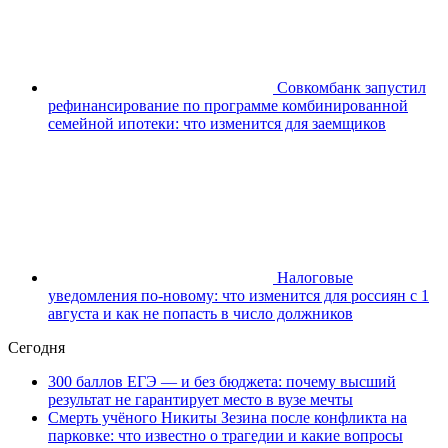
Совкомбанк запустил
рефинансирование по программе комбинированной
семейной ипотеки: что изменится для заемщиков
Налоговые
уведомления по-новому: что изменится для россиян с 1
августа и как не попасть в число должников
Сегодня
300 баллов ЕГЭ — и без бюджета: почему высший
результат не гарантирует место в вузе мечты
Смерть учёного Никиты Зезина после конфликта на
парковке: что известно о трагедии и какие вопросы