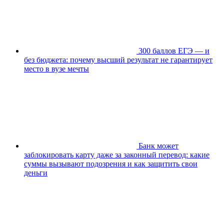
300 баллов ЕГЭ — и
без бюджета: почему высший результат не гарантирует
место в вузе мечты
Банк может
заблокировать карту даже за законный перевод: какие
суммы вызывают подозрения и как защитить свои
деньги