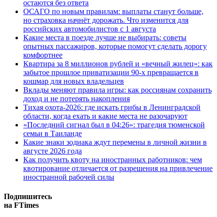
остаются без ответа
ОСАГО по новым правилам: выплаты станут больше,
но страховка начнёт дорожать. Что изменится для
российских автомобилистов с 1 августа
Какие места в поезде лучше не выбирать: советы
опытных пассажиров, которые помогут сделать дорогу
комфортнее
Квартира за 8 миллионов рублей и «вечный жилец»: как
забытое прошлое приватизации 90-х превращается в
кошмар для новых владельцев
Вклады меняют правила игры: как россиянам сохранить
доход и не потерять накопления
Тихая охота-2026: где искать грибы в Ленинградской
области, когда ехать и какие места не разочаруют
«Последний сигнал был в 04:26»: трагедия тюменской
семьи в Таиланде
Какие знаки зодиака ждут перемены в личной жизни в
августе 2026 года
Как получить квоту на иностранных работников: чем
квотирование отличается от разрешения на привлечение
иностранной рабочей силы
Подпишитесь
на FTimes