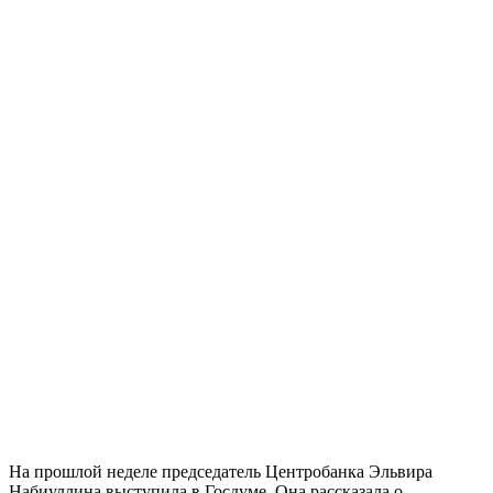
На прошлой неделе председатель Центробанка Эльвира
Набиуллина выступила в Госдуме. Она рассказала о