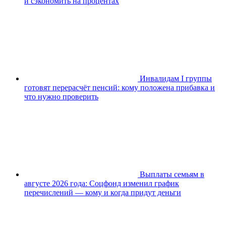
и сэкономить на процентах
Инвалидам I группы
готовят перерасчёт пенсий: кому положена прибавка и
что нужно проверить
Выплаты семьям в
августе 2026 года: Соцфонд изменил график
перечислений — кому и когда придут деньги