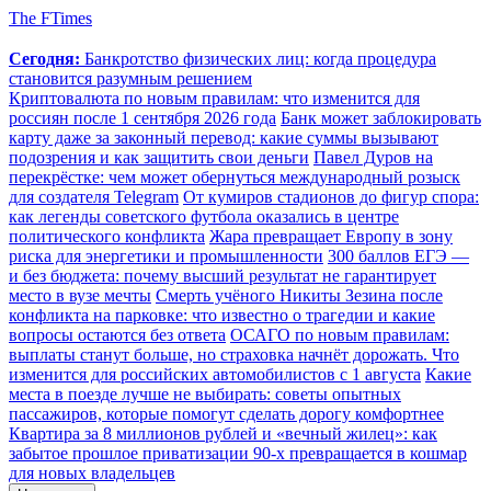
The FTimes
Сегодня:
Банкротство физических лиц: когда процедура
становится разумным решением
Криптовалюта по новым правилам: что изменится для
россиян после 1 сентября 2026 года
Банк может заблокировать
карту даже за законный перевод: какие суммы вызывают
подозрения и как защитить свои деньги
Павел Дуров на
перекрёстке: чем может обернуться международный розыск
для создателя Telegram
От кумиров стадионов до фигур спора:
как легенды советского футбола оказались в центре
политического конфликта
Жара превращает Европу в зону
риска для энергетики и промышленности
300 баллов ЕГЭ —
и без бюджета: почему высший результат не гарантирует
место в вузе мечты
Смерть учёного Никиты Зезина после
конфликта на парковке: что известно о трагедии и какие
вопросы остаются без ответа
ОСАГО по новым правилам:
выплаты станут больше, но страховка начнёт дорожать. Что
изменится для российских автомобилистов с 1 августа
Какие
места в поезде лучше не выбирать: советы опытных
пассажиров, которые помогут сделать дорогу комфортнее
Квартира за 8 миллионов рублей и «вечный жилец»: как
забытое прошлое приватизации 90-х превращается в кошмар
для новых владельцев