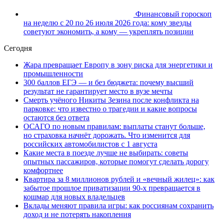
Финансовый гороскоп
на неделю с 20 по 26 июля 2026 года: кому звезды
советуют экономить, а кому — укреплять позиции
Сегодня
Жара превращает Европу в зону риска для энергетики и
промышленности
300 баллов ЕГЭ — и без бюджета: почему высший
результат не гарантирует место в вузе мечты
Смерть учёного Никиты Зезина после конфликта на
парковке: что известно о трагедии и какие вопросы
остаются без ответа
ОСАГО по новым правилам: выплаты станут больше,
но страховка начнёт дорожать. Что изменится для
российских автомобилистов с 1 августа
Какие места в поезде лучше не выбирать: советы
опытных пассажиров, которые помогут сделать дорогу
комфортнее
Квартира за 8 миллионов рублей и «вечный жилец»: как
забытое прошлое приватизации 90-х превращается в
кошмар для новых владельцев
Вклады меняют правила игры: как россиянам сохранить
доход и не потерять накопления