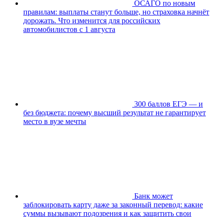
ОСАГО по новым
правилам: выплаты станут больше, но страховка начнёт
дорожать. Что изменится для российских
автомобилистов с 1 августа
300 баллов ЕГЭ — и
без бюджета: почему высший результат не гарантирует
место в вузе мечты
Банк может
заблокировать карту даже за законный перевод: какие
суммы вызывают подозрения и как защитить свои