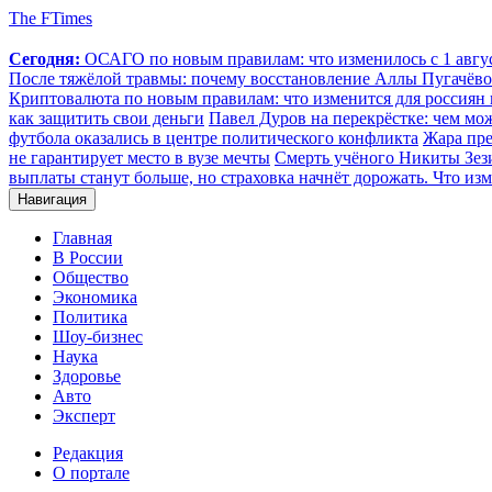
The FTimes
Сегодня:
ОСАГО по новым правилам: что изменилось с 1 август
После тяжёлой травмы: почему восстановление Аллы Пугачёвой
Криптовалюта по новым правилам: что изменится для россиян п
как защитить свои деньги
Павел Дуров на перекрёстке: чем мо
футбола оказались в центре политического конфликта
Жара пре
не гарантирует место в вузе мечты
Смерть учёного Никиты Зезин
выплаты станут больше, но страховка начнёт дорожать. Что изм
Навигация
Главная
В России
Общество
Экономика
Политика
Шоу-бизнес
Наука
Здоровье
Авто
Эксперт
Редакция
О портале