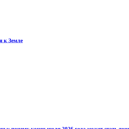
я к Земле
ны: почему конец июля 2026 года может стать точ