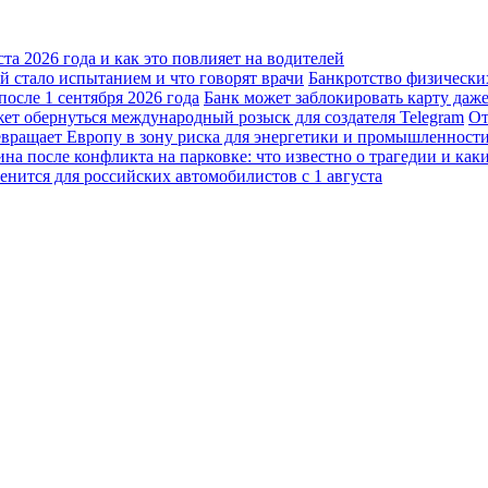
а 2026 года и как это повлияет на водителей
 стало испытанием и что говорят врачи
Банкротство физически
осле 1 сентября 2026 года
Банк может заблокировать карту даж
жет обернуться международный розыск для создателя Telegram
От
вращает Европу в зону риска для энергетики и промышленност
а после конфликта на парковке: что известно о трагедии и каки
енится для российских автомобилистов с 1 августа