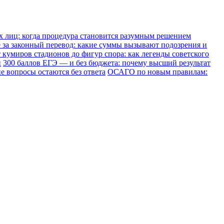
х лиц: когда процедура становится разумным решением
е за законный перевод: какие суммы вызывают подозрения и
 кумиров стадионов до фигур спора: как легенды советского
и
300 баллов ЕГЭ — и без бюджета: почему высший результат
е вопросы остаются без ответа
ОСАГО по новым правилам: