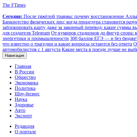
The FTimes
Сегодня:
После тяжёлой травмы: почему восстановление Аллы 
Банкротство физических лиц: когда процедура становится ра
заблокировать карту даже за законный перевод: какие суммы в
для создателя Telegram
От кумиров стадионов до фигур спора: к
энергетики и промышленности
300 баллов ЕГЭ — и без бюджет
что известно о трагедии и какие вопросы остаются без ответа
О
автомобилистов с 1 августа
Какие места в поезде лучше не выб
Навигация
Главная
В России
Общество
Экономика
Политика
Шоу-бизнес
Наука
Здоровье
Авто
Эксперт
Редакция
О портале