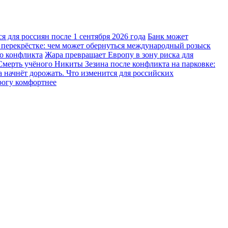
 для россиян после 1 сентября 2026 года
Банк может
 перекрёстке: чем может обернуться международный розыск
го конфликта
Жара превращает Европу в зону риска для
Смерть учёного Никиты Зезина после конфликта на парковке:
 начнёт дорожать. Что изменится для российских
рогу комфортнее