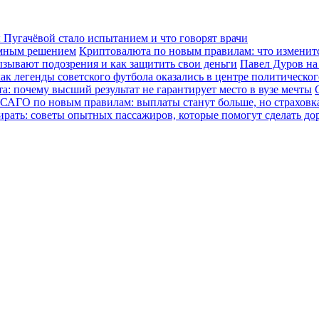
Пугачёвой стало испытанием и что говорят врачи
зумным решением
Криптовалюта по новым правилам: что изменится
ызывают подозрения и как защитить свои деньги
Павел Дуров на
ак легенды советского футбола оказались в центре политическо
а: почему высший результат не гарантирует место в вузе мечты
САГО по новым правилам: выплаты станут больше, но страховка
ирать: советы опытных пассажиров, которые помогут сделать до