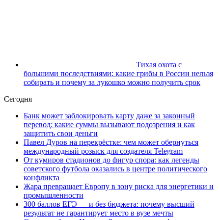
Тихая охота с
большими последствиями: какие грибы в России нельзя
собирать и почему за лукошко можно получить срок
Сегодня
Банк может заблокировать карту даже за законный
перевод: какие суммы вызывают подозрения и как
защитить свои деньги
Павел Дуров на перекрёстке: чем может обернуться
международный розыск для создателя Telegram
От кумиров стадионов до фигур спора: как легенды
советского футбола оказались в центре политического
конфликта
Жара превращает Европу в зону риска для энергетики и
промышленности
300 баллов ЕГЭ — и без бюджета: почему высший
результат не гарантирует место в вузе мечты