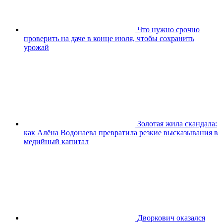
Что нужно срочно
проверить на даче в конце июля, чтобы сохранить
урожай
Золотая жила скандала:
как Алёна Водонаева превратила резкие высказывания в
медийный капитал
Дворкович оказался