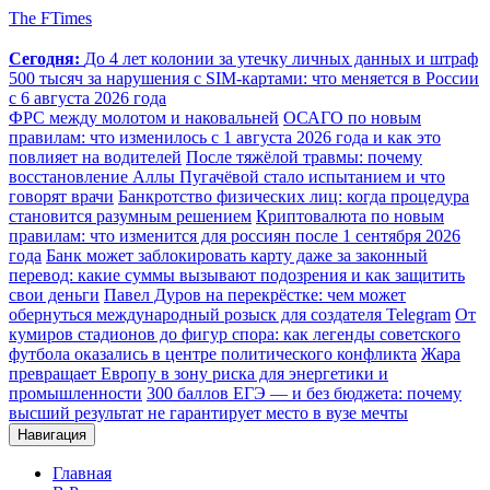
The FTimes
Сегодня:
До 4 лет колонии за утечку личных данных и штраф
500 тысяч за нарушения с SIM-картами: что меняется в России
с 6 августа 2026 года
ФРС между молотом и наковальней
ОСАГО по новым
правилам: что изменилось с 1 августа 2026 года и как это
повлияет на водителей
После тяжёлой травмы: почему
восстановление Аллы Пугачёвой стало испытанием и что
говорят врачи
Банкротство физических лиц: когда процедура
становится разумным решением
Криптовалюта по новым
правилам: что изменится для россиян после 1 сентября 2026
года
Банк может заблокировать карту даже за законный
перевод: какие суммы вызывают подозрения и как защитить
свои деньги
Павел Дуров на перекрёстке: чем может
обернуться международный розыск для создателя Telegram
От
кумиров стадионов до фигур спора: как легенды советского
футбола оказались в центре политического конфликта
Жара
превращает Европу в зону риска для энергетики и
промышленности
300 баллов ЕГЭ — и без бюджета: почему
высший результат не гарантирует место в вузе мечты
Навигация
Главная