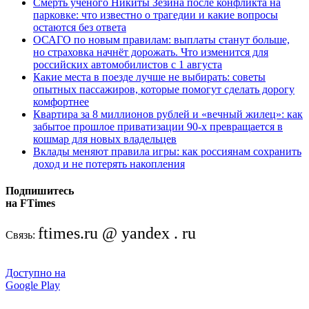
Смерть учёного Никиты Зезина после конфликта на
парковке: что известно о трагедии и какие вопросы
остаются без ответа
ОСАГО по новым правилам: выплаты станут больше,
но страховка начнёт дорожать. Что изменится для
российских автомобилистов с 1 августа
Какие места в поезде лучше не выбирать: советы
опытных пассажиров, которые помогут сделать дорогу
комфортнее
Квартира за 8 миллионов рублей и «вечный жилец»: как
забытое прошлое приватизации 90-х превращается в
кошмар для новых владельцев
Вклады меняют правила игры: как россиянам сохранить
доход и не потерять накопления
Подпишитесь
на FTimes
ftimes.ru @ yandex . ru
Связь:
Доступно на
Google Play