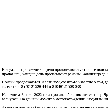
Вот уже на протяжении недели продолжаются активные поиски
пропавшей, каждый день прочесывают районы Калининграда. Од
Поиски продолжаются, и если кому-то что-то известно о том, 
телефонов: 8 (4012) 520-444 и 8 (04012) 508-038.
Напомним, 3 июля 2022 года пропала 45-летняя жительница Яр
вернулась. На данный момент о местонахождении Людмилы нич
45-летняя женщина была одета по-домашнему, на ногах у нее 