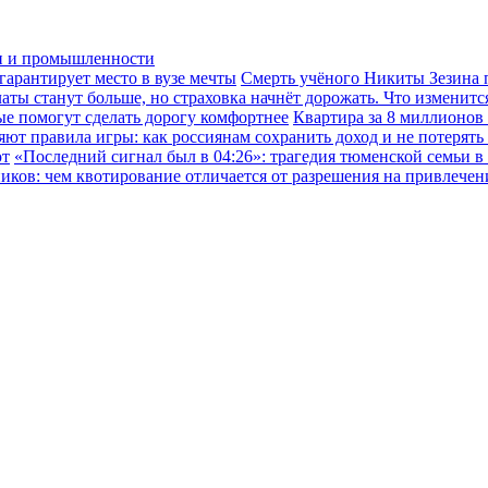
ки и промышленности
гарантирует место в вузе мечты
Смерть учёного Никиты Зезина п
ы станут больше, но страховка начнёт дорожать. Что изменится
ые помогут сделать дорогу комфортнее
Квартира за 8 миллионов
ют правила игры: как россиянам сохранить доход и не потерять
ют
«Последний сигнал был в 04:26»: трагедия тюменской семьи в
иков: чем квотирование отличается от разрешения на привлече