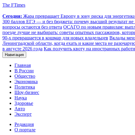
The FTimes
Сегодня:
Жара превращает Европу в зону риска для энергети
300 баллов ЕГЭ — и без бюджета: почему высший результат не 
вопросы остаются без ответа
ОСАГО по новым правилам: выплат
поезде лучше не выбирать: советы опытных пассажиров, котор
90-х превращается в кошмар для новых владельцев
Вклады меня
Ленинградской области, когда ехать и какие места не разочару
в августе 2026 года
Как получить квоту на иностранных работн
Навигация
Главная
В России
Общество
Экономика
Политика
Шоу-бизнес
Наука
Здоровье
Авто
Эксперт
Редакция
О портале