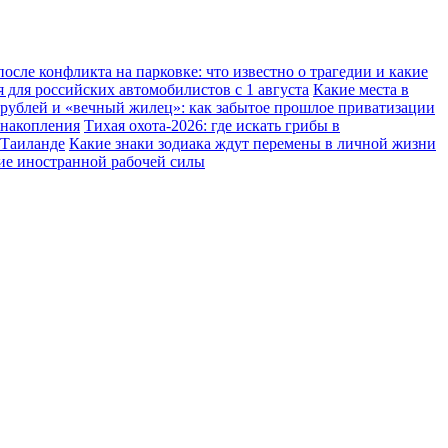
осле конфликта на парковке: что известно о трагедии и какие
 для российских автомобилистов с 1 августа
Какие места в
 рублей и «вечный жилец»: как забытое прошлое приватизации
 накопления
Тихая охота-2026: где искать грибы в
 Таиланде
Какие знаки зодиака ждут перемены в личной жизни
ние иностранной рабочей силы