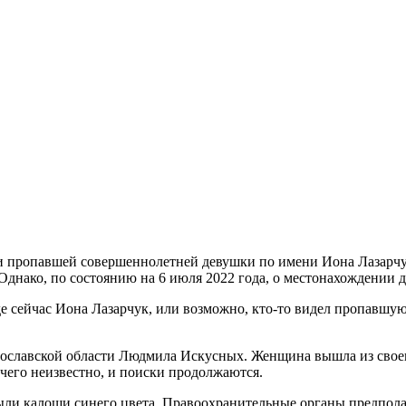
 пропавшей совершеннолетней девушки по имени Иона Лазарчук
нако, по состоянию на 6 июля 2022 года, о местонахождении д
где сейчас Иона Лазарчук, или возможно, кто-то видел пропавш
ославской области Людмила Искусных. Женщина вышла из своего
его неизвестно, и поиски продолжаются.
были калоши синего цвета. Правоохранительные органы предпола