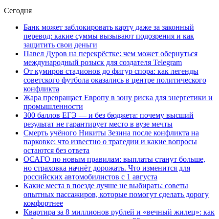
Сегодня
Банк может заблокировать карту даже за законный
перевод: какие суммы вызывают подозрения и как
защитить свои деньги
Павел Дуров на перекрёстке: чем может обернуться
международный розыск для создателя Telegram
От кумиров стадионов до фигур спора: как легенды
советского футбола оказались в центре политического
конфликта
Жара превращает Европу в зону риска для энергетики и
промышленности
300 баллов ЕГЭ — и без бюджета: почему высший
результат не гарантирует место в вузе мечты
Смерть учёного Никиты Зезина после конфликта на
парковке: что известно о трагедии и какие вопросы
остаются без ответа
ОСАГО по новым правилам: выплаты станут больше,
но страховка начнёт дорожать. Что изменится для
российских автомобилистов с 1 августа
Какие места в поезде лучше не выбирать: советы
опытных пассажиров, которые помогут сделать дорогу
комфортнее
Квартира за 8 миллионов рублей и «вечный жилец»: как