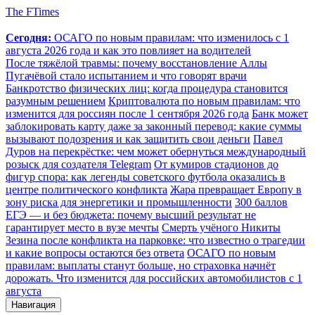
The FTimes
Сегодня:
ОСАГО по новым правилам: что изменилось с 1
августа 2026 года и как это повлияет на водителей
После тяжёлой травмы: почему восстановление Аллы
Пугачёвой стало испытанием и что говорят врачи
Банкротство физических лиц: когда процедура становится
разумным решением
Криптовалюта по новым правилам: что
изменится для россиян после 1 сентября 2026 года
Банк может
заблокировать карту даже за законный перевод: какие суммы
вызывают подозрения и как защитить свои деньги
Павел
Дуров на перекрёстке: чем может обернуться международный
розыск для создателя Telegram
От кумиров стадионов до
фигур спора: как легенды советского футбола оказались в
центре политического конфликта
Жара превращает Европу в
зону риска для энергетики и промышленности
300 баллов
ЕГЭ — и без бюджета: почему высший результат не
гарантирует место в вузе мечты
Смерть учёного Никиты
Зезина после конфликта на парковке: что известно о трагедии
и какие вопросы остаются без ответа
ОСАГО по новым
правилам: выплаты станут больше, но страховка начнёт
дорожать. Что изменится для российских автомобилистов с 1
августа
Навигация