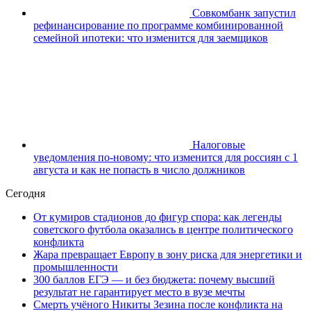
Совкомбанк запустил
рефинансирование по программе комбинированной
семейной ипотеки: что изменится для заемщиков
Налоговые
уведомления по-новому: что изменится для россиян с 1
августа и как не попасть в число должников
Сегодня
От кумиров стадионов до фигур спора: как легенды
советского футбола оказались в центре политического
конфликта
Жара превращает Европу в зону риска для энергетики и
промышленности
300 баллов ЕГЭ — и без бюджета: почему высший
результат не гарантирует место в вузе мечты
Смерть учёного Никиты Зезина после конфликта на