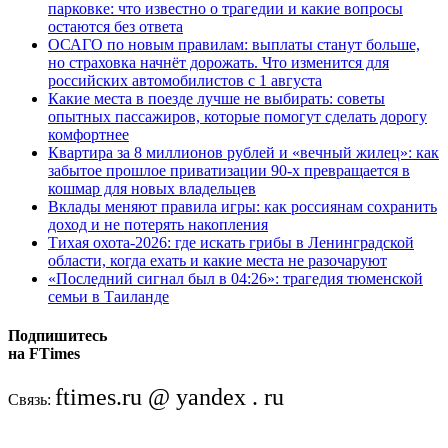
парковке: что известно о трагедии и какие вопросы
остаются без ответа
ОСАГО по новым правилам: выплаты станут больше,
но страховка начнёт дорожать. Что изменится для
российских автомобилистов с 1 августа
Какие места в поезде лучше не выбирать: советы
опытных пассажиров, которые помогут сделать дорогу
комфортнее
Квартира за 8 миллионов рублей и «вечный жилец»: как
забытое прошлое приватизации 90-х превращается в
кошмар для новых владельцев
Вклады меняют правила игры: как россиянам сохранить
доход и не потерять накопления
Тихая охота-2026: где искать грибы в Ленинградской
области, когда ехать и какие места не разочаруют
«Последний сигнал был в 04:26»: трагедия тюменской
семьи в Таиланде
Подпишитесь
на FTimes
ftimes.ru @ yandex . ru
Связь: