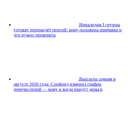
Инвалидам I группы
готовят перерасчёт пенсий: кому положена прибавка и
что нужно проверить
Выплаты семьям в
августе 2026 года: Соцфонд изменил график
перечислений — кому и когда придут деньги