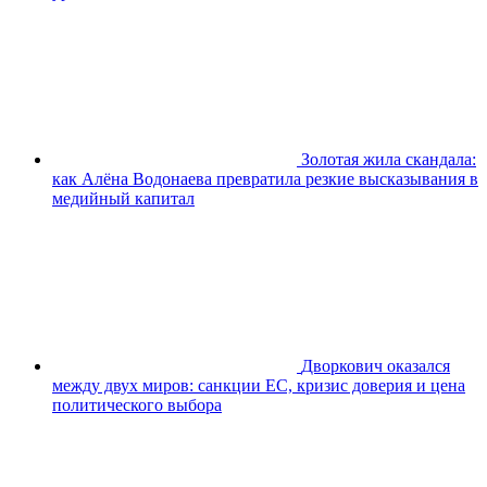
Золотая жила скандала:
как Алёна Водонаева превратила резкие высказывания в
медийный капитал
Дворкович оказался
между двух миров: санкции ЕС, кризис доверия и цена
политического выбора