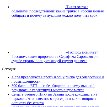
Тихая охота с
большими последствиями: какие грибы в России нельзя
собирать и почему за лукошко можно получить срок
«Господь помилует
Россию»: какие пророчества Серафима Саровского о
судьбе страны волнуют людей спустя два века
Сегодня
Жара превращает Европу в зону риска для энергетики и
промышленности
300 баллов ЕГЭ — и без бюджета: почему высший
результат не гарантирует место в вузе мечты
Смерть учёного Никиты Зезина после конфликта на
парковке: что известно о трагедии и какие вопросы
остаются без ответа