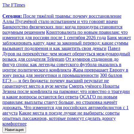
The FTimes
Сегодня:
После тяжёлой травмы: почему восстановление
Аллы Пугачёвой стало испытанием и что говорят врачи
Банкротство физических лиц: когда процедура становится
разумным решением
Криптовалюта по новым правилам: что
изменится для россиян после 1 сентября 2026 года
Банк может
заблокировать карту даже за законный перевод: какие суммы
вызывают подозрения и как защитить свои деньги
Павел
Дуров на перекрёстке: чем может обернуться международный
розыск для создателя Telegram
От кумиров стадионов до
фигур спора: как легенды советского футбола оказались в
центре политического конфликта
Жара превращает Европу в
зону риска для энергетики и промышленности
300 баллов
ЕГЭ — и без бюджета: почему высший результат не
гарантирует место в вузе мечты
Смерть учёного Никиты
Зезина после конфликта на парковке: что известно о трагедии
и какие вопросы остаются без ответа
ОСАГО по новым
правилам: выплаты станут больше, но страховка начнёт
дорожать. Что изменится для российских автомобилистов с 1
августа
Какие места в поезде лучше не выбирать: советы
опытных пассажиров, которые помогут сделать дорогу
комфортнее
Навигация