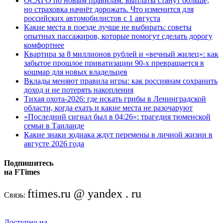
ОСАГО по новым правилам: выплаты станут больше,
но страховка начнёт дорожать. Что изменится для
российских автомобилистов с 1 августа
Какие места в поезде лучше не выбирать: советы
опытных пассажиров, которые помогут сделать дорогу
комфортнее
Квартира за 8 миллионов рублей и «вечный жилец»: как
забытое прошлое приватизации 90-х превращается в
кошмар для новых владельцев
Вклады меняют правила игры: как россиянам сохранить
доход и не потерять накопления
Тихая охота-2026: где искать грибы в Ленинградской
области, когда ехать и какие места не разочаруют
«Последний сигнал был в 04:26»: трагедия тюменской
семьи в Таиланде
Какие знаки зодиака ждут перемены в личной жизни в
августе 2026 года
Подпишитесь
на FTimes
ftimes.ru @ yandex . ru
Связь:
Доступно на