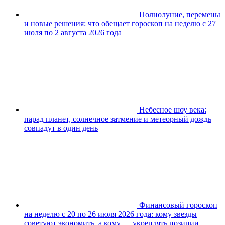
Полнолуние, перемены
и новые решения: что обещает гороскоп на неделю с 27
июля по 2 августа 2026 года
Небесное шоу века:
парад планет, солнечное затмение и метеорный дождь
совпадут в один день
Финансовый гороскоп
на неделю с 20 по 26 июля 2026 года: кому звезды
советуют экономить, а кому — укреплять позиции