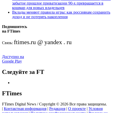
забытое прошлое приватизации 90-х превращается в
кошмар для новых владельцев
Вклады меняют правила игры: как россиянам сохранить
доход и не потерять накопления
Подпишитесь
на FTimes
ftimes.ru @ yandex . ru
Связь:
Доступно на
Google Play
Следуйте за FT
FTimes
FTimes Digital News / Copyright © 2026 Все права защищены.
|
Контактная информация
|
Редакция
|
О проекте
|
Условия