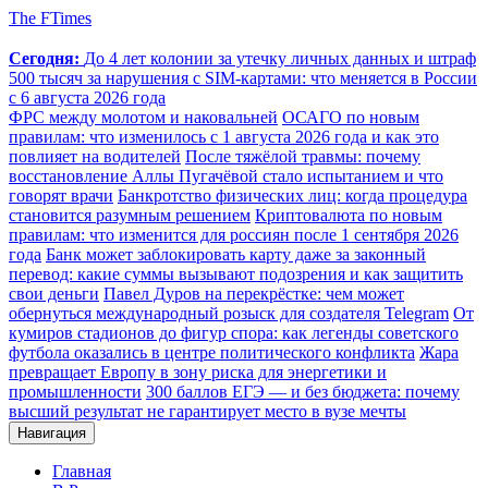
The FTimes
Сегодня:
До 4 лет колонии за утечку личных данных и штраф
500 тысяч за нарушения с SIM-картами: что меняется в России
с 6 августа 2026 года
ФРС между молотом и наковальней
ОСАГО по новым
правилам: что изменилось с 1 августа 2026 года и как это
повлияет на водителей
После тяжёлой травмы: почему
восстановление Аллы Пугачёвой стало испытанием и что
говорят врачи
Банкротство физических лиц: когда процедура
становится разумным решением
Криптовалюта по новым
правилам: что изменится для россиян после 1 сентября 2026
года
Банк может заблокировать карту даже за законный
перевод: какие суммы вызывают подозрения и как защитить
свои деньги
Павел Дуров на перекрёстке: чем может
обернуться международный розыск для создателя Telegram
От
кумиров стадионов до фигур спора: как легенды советского
футбола оказались в центре политического конфликта
Жара
превращает Европу в зону риска для энергетики и
промышленности
300 баллов ЕГЭ — и без бюджета: почему
высший результат не гарантирует место в вузе мечты
Навигация
Главная