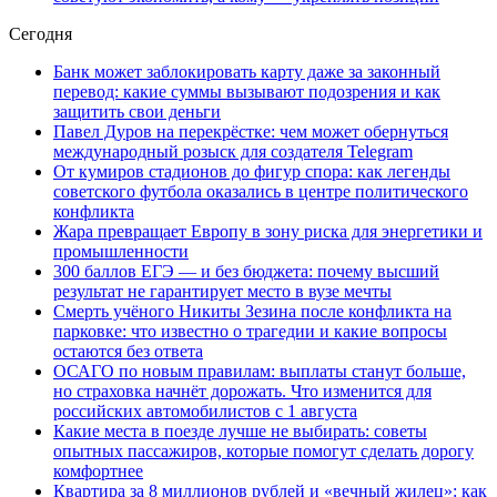
Сегодня
Банк может заблокировать карту даже за законный
перевод: какие суммы вызывают подозрения и как
защитить свои деньги
Павел Дуров на перекрёстке: чем может обернуться
международный розыск для создателя Telegram
От кумиров стадионов до фигур спора: как легенды
советского футбола оказались в центре политического
конфликта
Жара превращает Европу в зону риска для энергетики и
промышленности
300 баллов ЕГЭ — и без бюджета: почему высший
результат не гарантирует место в вузе мечты
Смерть учёного Никиты Зезина после конфликта на
парковке: что известно о трагедии и какие вопросы
остаются без ответа
ОСАГО по новым правилам: выплаты станут больше,
но страховка начнёт дорожать. Что изменится для
российских автомобилистов с 1 августа
Какие места в поезде лучше не выбирать: советы
опытных пассажиров, которые помогут сделать дорогу
комфортнее
Квартира за 8 миллионов рублей и «вечный жилец»: как