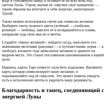
воду в стеклянную банку и оставьте её на всю ночь под
светом Луны. Утром, выпив её, озвучьте своё намерение —
таким образом вы впитаете в себя энергию, напитанную
Луной.
Также можно использовать свечи как символы желания.
Выберите свечу нужного цвета (зелёный — изобилие,
розовый — любовь), зажгите её и вглядывайтесь в пламя,
направляя туда свои мысли и мечты.
Создайте «банку желаний»: найдите сосуд, наполните его
значимыми мелочами (ракушки — к путешествиям, перья — к
свободе), вложите туда записанное желание и храните на
видном месте. Это станет постоянным напоминанием о вашей
цели.
Наконец, карты Таро помогут получить подсказки. Вытяните
карту, которая символизирует ваше желание, и
поразмышляйте над её смыслом. Это может помочь увидеть
путь к исполнению мечты и укрепить вашу решимость.
Благодарность и танец, соединяющий с
энергией Луны