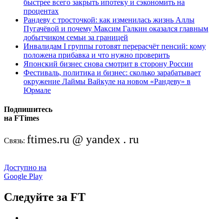
быстрее всего закрыть ипотеку и сэкономить на
процентах
Рандеву с тросточкой: как изменилась жизнь Аллы
Пугачёвой и почему Максим Галкин оказался главным
добытчиком семьи за границей
Инвалидам I группы готовят перерасчёт пенсий: кому
положена прибавка и что нужно проверить
Японский бизнес снова смотрит в сторону России
Фестиваль, политика и бизнес: сколько зарабатывает
окружение Лаймы Вайкуле на новом «Рандеву» в
Юрмале
Подпишитесь
на FTimes
ftimes.ru @ yandex . ru
Связь:
Доступно на
Google Play
Следуйте за FT