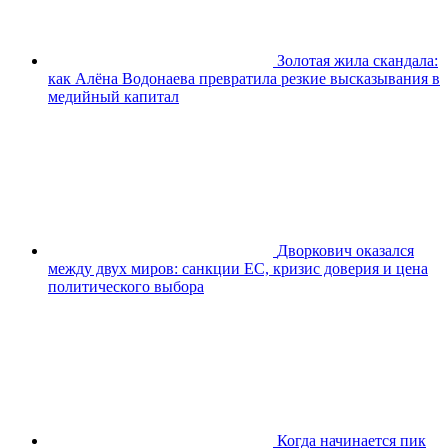
Золотая жила скандала:
как Алёна Водонаева превратила резкие высказывания в
медийный капитал
Дворкович оказался
между двух миров: санкции ЕС, кризис доверия и цена
политического выбора
Когда начинается пик