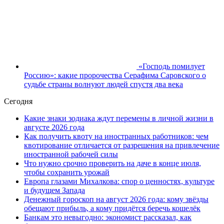
«Господь помилует
Россию»: какие пророчества Серафима Саровского о
судьбе страны волнуют людей спустя два века
Сегодня
Какие знаки зодиака ждут перемены в личной жизни в
августе 2026 года
Как получить квоту на иностранных работников: чем
квотирование отличается от разрешения на привлечение
иностранной рабочей силы
Что нужно срочно проверить на даче в конце июля,
чтобы сохранить урожай
Европа глазами Михалкова: спор о ценностях, культуре
и будущем Запада
Денежный гороскоп на август 2026 года: кому звёзды
обещают прибыль, а кому придётся беречь кошелёк
Банкам это невыгодно: экономист рассказал, как