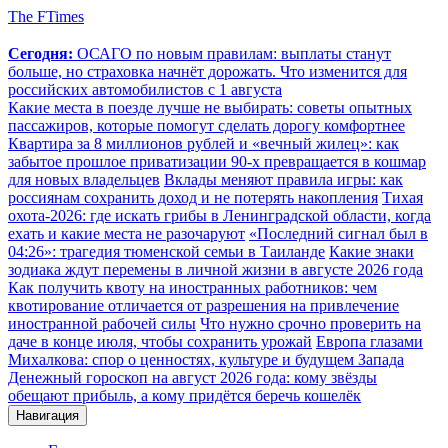
The FTimes
Сегодня:
ОСАГО по новым правилам: выплаты станут
больше, но страховка начнёт дорожать. Что изменится для
российских автомобилистов с 1 августа
Какие места в поезде лучше не выбирать: советы опытных
пассажиров, которые помогут сделать дорогу комфортнее
Квартира за 8 миллионов рублей и «вечный жилец»: как
забытое прошлое приватизации 90-х превращается в кошмар
для новых владельцев
Вклады меняют правила игры: как
россиянам сохранить доход и не потерять накопления
Тихая
охота-2026: где искать грибы в Ленинградской области, когда
ехать и какие места не разочаруют
«Последний сигнал был в
04:26»: трагедия тюменской семьи в Таиланде
Какие знаки
зодиака ждут перемены в личной жизни в августе 2026 года
Как получить квоту на иностранных работников: чем
квотирование отличается от разрешения на привлечение
иностранной рабочей силы
Что нужно срочно проверить на
даче в конце июля, чтобы сохранить урожай
Европа глазами
Михалкова: спор о ценностях, культуре и будущем Запада
Денежный гороскоп на август 2026 года: кому звёзды
обещают прибыль, а кому придётся беречь кошелёк
Навигация