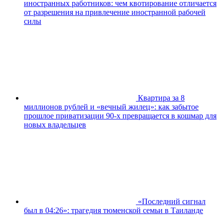
иностранных работников: чем квотирование отличается
от разрешения на привлечение иностранной рабочей
силы
Квартира за 8
миллионов рублей и «вечный жилец»: как забытое
прошлое приватизации 90-х превращается в кошмар для
новых владельцев
«Последний сигнал
был в 04:26»: трагедия тюменской семьи в Таиланде