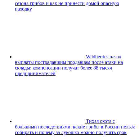
сезона грибов и как не принести домой опасную
находку
Wildberries начал
выплаты пострадавшим продавцам после атаки на
склады: компенсации получат более 88 тысяч
предпринимателей
Тихая охота с
большими последствиями: какие грибы в России нельзя
собирать и почему за лукошко можно получить срок