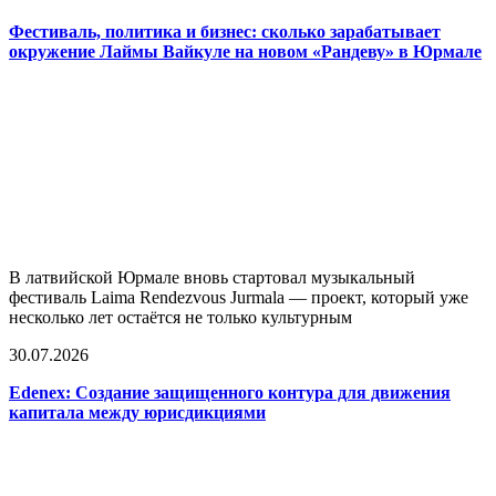
Фестиваль, политика и бизнес: сколько зарабатывает
окружение Лаймы Вайкуле на новом «Рандеву» в Юрмале
В латвийской Юрмале вновь стартовал музыкальный
фестиваль Laima Rendezvous Jurmala — проект, который уже
несколько лет остаётся не только культурным
30.07.2026
Edenex: Создание защищенного контура для движения
капитала между юрисдикциями