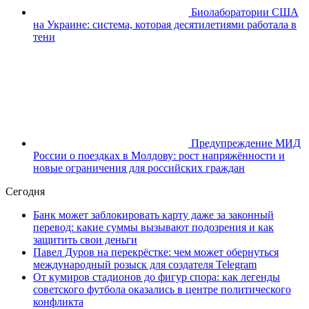
Биолаборатории США
на Украине: система, которая десятилетиями работала в
тени
Предупреждение МИД
России о поездках в Молдову: рост напряжённости и
новые ограничения для российских граждан
Сегодня
Банк может заблокировать карту даже за законный
перевод: какие суммы вызывают подозрения и как
защитить свои деньги
Павел Дуров на перекрёстке: чем может обернуться
международный розыск для создателя Telegram
От кумиров стадионов до фигур спора: как легенды
советского футбола оказались в центре политического
конфликта