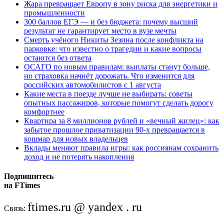
Жара превращает Европу в зону риска для энергетики и
промышленности
300 баллов ЕГЭ — и без бюджета: почему высший
результат не гарантирует место в вузе мечты
Смерть учёного Никиты Зезина после конфликта на
парковке: что известно о трагедии и какие вопросы
остаются без ответа
ОСАГО по новым правилам: выплаты станут больше,
но страховка начнёт дорожать. Что изменится для
российских автомобилистов с 1 августа
Какие места в поезде лучше не выбирать: советы
опытных пассажиров, которые помогут сделать дорогу
комфортнее
Квартира за 8 миллионов рублей и «вечный жилец»: как
забытое прошлое приватизации 90-х превращается в
кошмар для новых владельцев
Вклады меняют правила игры: как россиянам сохранить
доход и не потерять накопления
Подпишитесь
на FTimes
ftimes.ru @ yandex . ru
Связь: