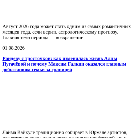
Август 2026 года может стать одним из самых романтичных
месяцев года, если верить астрологическому прогнозу.
Главная тема периода — возвращение
01.08.2026
Рандеву с тросточкой: как изменилась жизнь Аллы
Пугачёвой и почему Максим Галкин оказался главным
добытчиком семьи за границей
Лайма Вайкуле традиционно собирает в Юрмале артистов,
для которых сцена давно стала не только профессией, но и