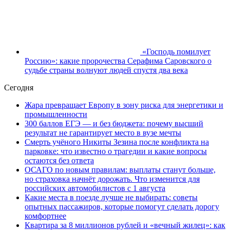
«Господь помилует
Россию»: какие пророчества Серафима Саровского о
судьбе страны волнуют людей спустя два века
Сегодня
Жара превращает Европу в зону риска для энергетики и
промышленности
300 баллов ЕГЭ — и без бюджета: почему высший
результат не гарантирует место в вузе мечты
Смерть учёного Никиты Зезина после конфликта на
парковке: что известно о трагедии и какие вопросы
остаются без ответа
ОСАГО по новым правилам: выплаты станут больше,
но страховка начнёт дорожать. Что изменится для
российских автомобилистов с 1 августа
Какие места в поезде лучше не выбирать: советы
опытных пассажиров, которые помогут сделать дорогу
комфортнее
Квартира за 8 миллионов рублей и «вечный жилец»: как