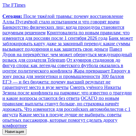
The FTimes
Сегодня:
После тяжёлой травмы: почему восстановление
Аллы Пугачёвой стало испытанием и что говорят врачи
Банкротство физических лиц: когда процедура становится
разумным решением
Криптовалюта по новым правилам: что
изменится для россиян после 1 сентября 2026 года
Банк может
заблокировать карту даже за законный перевод: какие суммы
вызывают подозрения и как защитить свои деньги
Павел
Дуров на перекрёстке: чем может обернуться международный
розыск для создателя Telegram
От кумиров стадионов до
фигур спора: как легенды советского футбола оказались в
центре политического конфликта
Жара превращает Европу в
зону риска для энергетики и промышленности
300 баллов
ЕГЭ — и без бюджета: почему высший результат не
гарантирует место в вузе мечты
Смерть учёного Никиты
Зезина после конфликта на парковке: что известно о трагедии
и какие вопросы остаются без ответа
ОСАГО по новым
правилам: выплаты станут больше, но страховка начнёт
дорожать. Что изменится для российских автомобилистов с 1
августа
Какие места в поезде лучше не выбирать: советы
опытных пассажиров, которые помогут сделать дорогу
комфортнее
Навигация