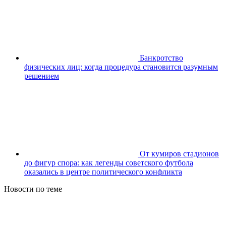
Банкротство
физических лиц: когда процедура становится разумным
решением
От кумиров стадионов
до фигур спора: как легенды советского футбола
оказались в центре политического конфликта
Новости по теме