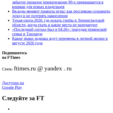
забытое прошлое приватизации 90-х превращается в
кошмар для новых владельцев
Вклады меняют правила игры: как россиянам сохранить
доход и не потерять накопления
Тихая охота-2026: где искать грибы в Ленинградской
области, когда ехать и какие места не разочаруют
«Последний сигнал был в 04:26»: трагедия тюменской
семьи в Таиланде
Какие знаки зодиака ждут перемены в личной жизни в
августе 2026 года
Подпишитесь
на FTimes
ftimes.ru @ yandex . ru
Связь:
Доступно на
Google Play
Следуйте за FT