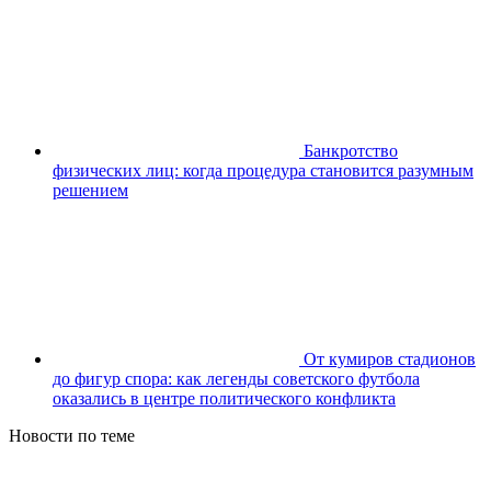
Банкротство
физических лиц: когда процедура становится разумным
решением
От кумиров стадионов
до фигур спора: как легенды советского футбола
оказались в центре политического конфликта
Новости по теме