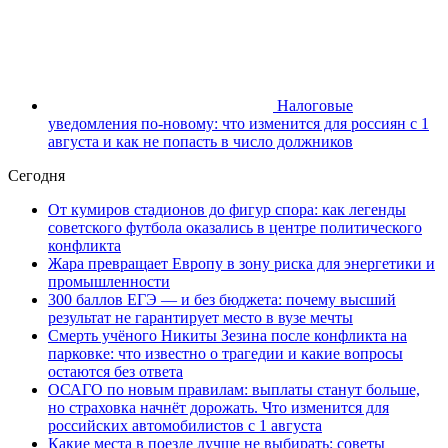
Налоговые
уведомления по-новому: что изменится для россиян с 1
августа и как не попасть в число должников
Сегодня
От кумиров стадионов до фигур спора: как легенды
советского футбола оказались в центре политического
конфликта
Жара превращает Европу в зону риска для энергетики и
промышленности
300 баллов ЕГЭ — и без бюджета: почему высший
результат не гарантирует место в вузе мечты
Смерть учёного Никиты Зезина после конфликта на
парковке: что известно о трагедии и какие вопросы
остаются без ответа
ОСАГО по новым правилам: выплаты станут больше,
но страховка начнёт дорожать. Что изменится для
российских автомобилистов с 1 августа
Какие места в поезде лучше не выбирать: советы