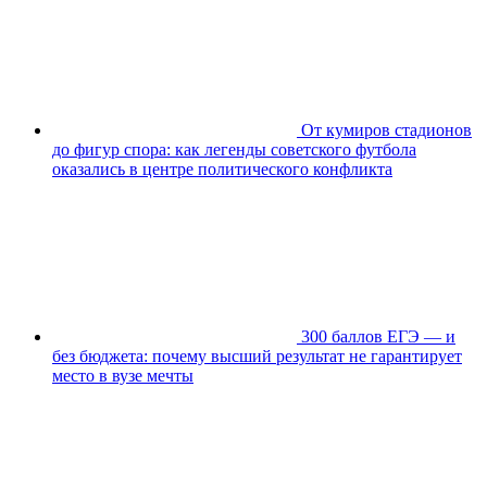
От кумиров стадионов
до фигур спора: как легенды советского футбола
оказались в центре политического конфликта
300 баллов ЕГЭ — и
без бюджета: почему высший результат не гарантирует
место в вузе мечты