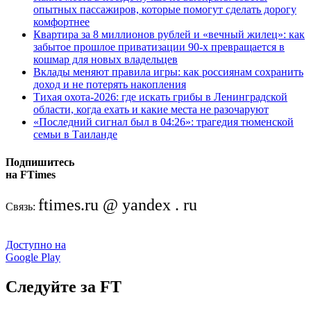
опытных пассажиров, которые помогут сделать дорогу
комфортнее
Квартира за 8 миллионов рублей и «вечный жилец»: как
забытое прошлое приватизации 90-х превращается в
кошмар для новых владельцев
Вклады меняют правила игры: как россиянам сохранить
доход и не потерять накопления
Тихая охота-2026: где искать грибы в Ленинградской
области, когда ехать и какие места не разочаруют
«Последний сигнал был в 04:26»: трагедия тюменской
семьи в Таиланде
Подпишитесь
на FTimes
ftimes.ru @ yandex . ru
Связь:
Доступно на
Google Play
Следуйте за FT