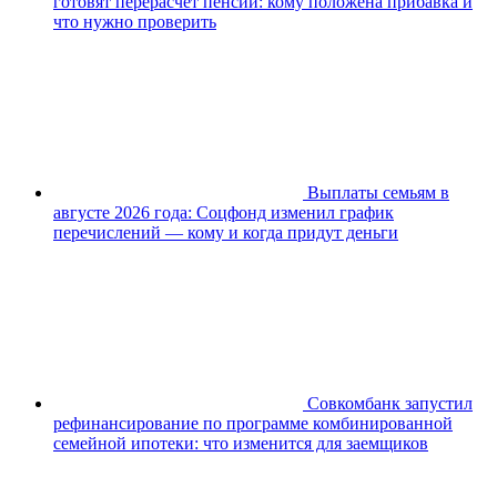
готовят перерасчёт пенсий: кому положена прибавка и
что нужно проверить
Выплаты семьям в
августе 2026 года: Соцфонд изменил график
перечислений — кому и когда придут деньги
Совкомбанк запустил
рефинансирование по программе комбинированной
семейной ипотеки: что изменится для заемщиков