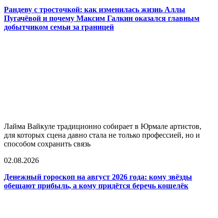
Рандеву с тросточкой: как изменилась жизнь Аллы
Пугачёвой и почему Максим Галкин оказался главным
добытчиком семьи за границей
Лайма Вайкуле традиционно собирает в Юрмале артистов,
для которых сцена давно стала не только профессией, но и
способом сохранить связь
02.08.2026
Денежный гороскоп на август 2026 года: кому звёзды
обещают прибыль, а кому придётся беречь кошелёк