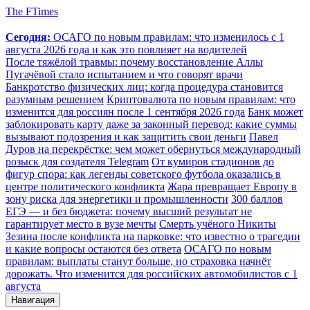
The FTimes
Сегодня:
ОСАГО по новым правилам: что изменилось с 1
августа 2026 года и как это повлияет на водителей
После тяжёлой травмы: почему восстановление Аллы
Пугачёвой стало испытанием и что говорят врачи
Банкротство физических лиц: когда процедура становится
разумным решением
Криптовалюта по новым правилам: что
изменится для россиян после 1 сентября 2026 года
Банк может
заблокировать карту даже за законный перевод: какие суммы
вызывают подозрения и как защитить свои деньги
Павел
Дуров на перекрёстке: чем может обернуться международный
розыск для создателя Telegram
От кумиров стадионов до
фигур спора: как легенды советского футбола оказались в
центре политического конфликта
Жара превращает Европу в
зону риска для энергетики и промышленности
300 баллов
ЕГЭ — и без бюджета: почему высший результат не
гарантирует место в вузе мечты
Смерть учёного Никиты
Зезина после конфликта на парковке: что известно о трагедии
и какие вопросы остаются без ответа
ОСАГО по новым
правилам: выплаты станут больше, но страховка начнёт
дорожать. Что изменится для российских автомобилистов с 1
августа
Навигация