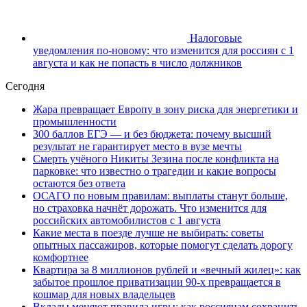
Налоговые
уведомления по-новому: что изменится для россиян с 1
августа и как не попасть в число должников
Сегодня
Жара превращает Европу в зону риска для энергетики и
промышленности
300 баллов ЕГЭ — и без бюджета: почему высший
результат не гарантирует место в вузе мечты
Смерть учёного Никиты Зезина после конфликта на
парковке: что известно о трагедии и какие вопросы
остаются без ответа
ОСАГО по новым правилам: выплаты станут больше,
но страховка начнёт дорожать. Что изменится для
российских автомобилистов с 1 августа
Какие места в поезде лучше не выбирать: советы
опытных пассажиров, которые помогут сделать дорогу
комфортнее
Квартира за 8 миллионов рублей и «вечный жилец»: как
забытое прошлое приватизации 90-х превращается в
кошмар для новых владельцев
Вклады меняют правила игры: как россиянам сохранить