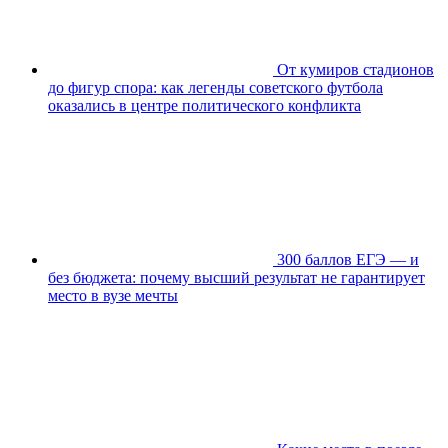
От кумиров стадионов
до фигур спора: как легенды советского футбола
оказались в центре политического конфликта
300 баллов ЕГЭ — и
без бюджета: почему высший результат не гарантирует
место в вузе мечты