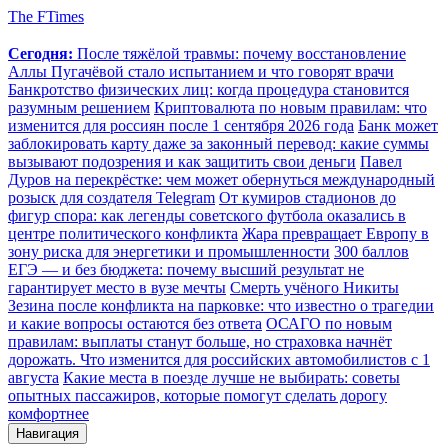
The FTimes
Сегодня:
После тяжёлой травмы: почему восстановление
Аллы Пугачёвой стало испытанием и что говорят врачи
Банкротство физических лиц: когда процедура становится
разумным решением
Криптовалюта по новым правилам: что
изменится для россиян после 1 сентября 2026 года
Банк может
заблокировать карту даже за законный перевод: какие суммы
вызывают подозрения и как защитить свои деньги
Павел
Дуров на перекрёстке: чем может обернуться международный
розыск для создателя Telegram
От кумиров стадионов до
фигур спора: как легенды советского футбола оказались в
центре политического конфликта
Жара превращает Европу в
зону риска для энергетики и промышленности
300 баллов
ЕГЭ — и без бюджета: почему высший результат не
гарантирует место в вузе мечты
Смерть учёного Никиты
Зезина после конфликта на парковке: что известно о трагедии
и какие вопросы остаются без ответа
ОСАГО по новым
правилам: выплаты станут больше, но страховка начнёт
дорожать. Что изменится для российских автомобилистов с 1
августа
Какие места в поезде лучше не выбирать: советы
опытных пассажиров, которые помогут сделать дорогу
комфортнее
Навигация