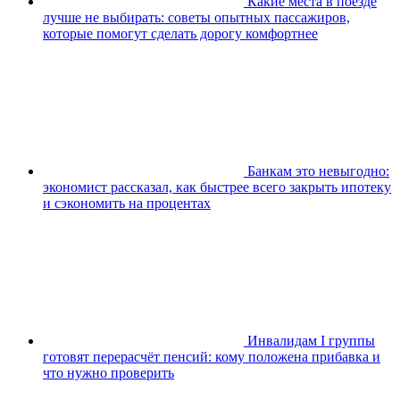
Какие места в поезде
лучше не выбирать: советы опытных пассажиров,
которые помогут сделать дорогу комфортнее
Банкам это невыгодно:
экономист рассказал, как быстрее всего закрыть ипотеку
и сэкономить на процентах
Инвалидам I группы
готовят перерасчёт пенсий: кому положена прибавка и
что нужно проверить