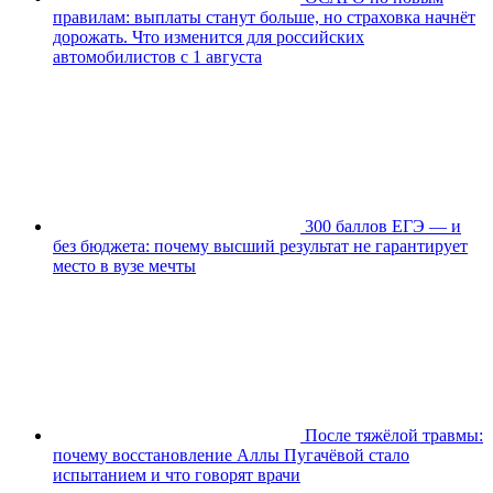
правилам: выплаты станут больше, но страховка начнёт
дорожать. Что изменится для российских
автомобилистов с 1 августа
300 баллов ЕГЭ — и
без бюджета: почему высший результат не гарантирует
место в вузе мечты
После тяжёлой травмы:
почему восстановление Аллы Пугачёвой стало
испытанием и что говорят врачи