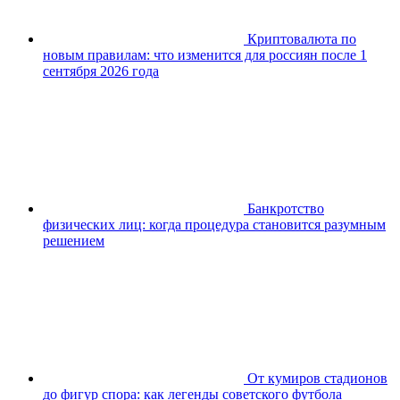
Криптовалюта по
новым правилам: что изменится для россиян после 1
сентября 2026 года
Банкротство
физических лиц: когда процедура становится разумным
решением
От кумиров стадионов
до фигур спора: как легенды советского футбола