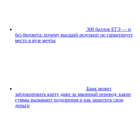
300 баллов ЕГЭ — и
без бюджета: почему высший результат не гарантирует
место в вузе мечты
Банк может
заблокировать карту даже за законный перевод: какие
суммы вызывают подозрения и как защитить свои
деньги