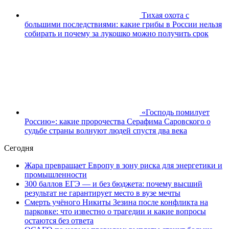
Тихая охота с
большими последствиями: какие грибы в России нельзя
собирать и почему за лукошко можно получить срок
«Господь помилует
Россию»: какие пророчества Серафима Саровского о
судьбе страны волнуют людей спустя два века
Сегодня
Жара превращает Европу в зону риска для энергетики и
промышленности
300 баллов ЕГЭ — и без бюджета: почему высший
результат не гарантирует место в вузе мечты
Смерть учёного Никиты Зезина после конфликта на
парковке: что известно о трагедии и какие вопросы
остаются без ответа