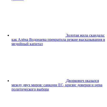
Золотая жила скандала:
как Алёна Водонаева превратила резкие высказывания в
медийный капитал
Дворкович оказался
между двух миров: санкции ЕС, кризис доверия и цена
политического выбора