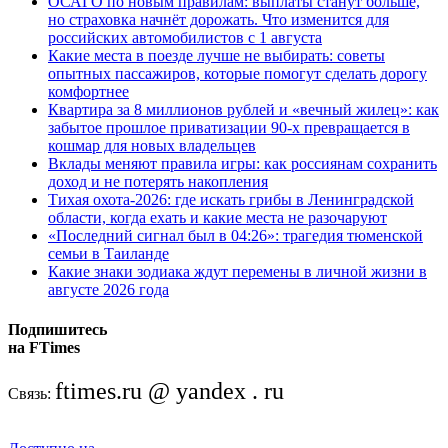
ОСАГО по новым правилам: выплаты станут больше,
но страховка начнёт дорожать. Что изменится для
российских автомобилистов с 1 августа
Какие места в поезде лучше не выбирать: советы
опытных пассажиров, которые помогут сделать дорогу
комфортнее
Квартира за 8 миллионов рублей и «вечный жилец»: как
забытое прошлое приватизации 90-х превращается в
кошмар для новых владельцев
Вклады меняют правила игры: как россиянам сохранить
доход и не потерять накопления
Тихая охота-2026: где искать грибы в Ленинградской
области, когда ехать и какие места не разочаруют
«Последний сигнал был в 04:26»: трагедия тюменской
семьи в Таиланде
Какие знаки зодиака ждут перемены в личной жизни в
августе 2026 года
Подпишитесь
на FTimes
ftimes.ru @ yandex . ru
Связь: