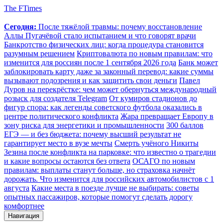
The FTimes
Сегодня:
После тяжёлой травмы: почему восстановление
Аллы Пугачёвой стало испытанием и что говорят врачи
Банкротство физических лиц: когда процедура становится
разумным решением
Криптовалюта по новым правилам: что
изменится для россиян после 1 сентября 2026 года
Банк может
заблокировать карту даже за законный перевод: какие суммы
вызывают подозрения и как защитить свои деньги
Павел
Дуров на перекрёстке: чем может обернуться международный
розыск для создателя Telegram
От кумиров стадионов до
фигур спора: как легенды советского футбола оказались в
центре политического конфликта
Жара превращает Европу в
зону риска для энергетики и промышленности
300 баллов
ЕГЭ — и без бюджета: почему высший результат не
гарантирует место в вузе мечты
Смерть учёного Никиты
Зезина после конфликта на парковке: что известно о трагедии
и какие вопросы остаются без ответа
ОСАГО по новым
правилам: выплаты станут больше, но страховка начнёт
дорожать. Что изменится для российских автомобилистов с 1
августа
Какие места в поезде лучше не выбирать: советы
опытных пассажиров, которые помогут сделать дорогу
комфортнее
Навигация