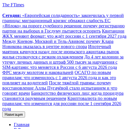
The FTimes
Сегодня:
«Европейская солидарность» закончилась у первой
границы: миграционный кризис обнажил слабость ЕС
«Яблоко» на пороге судебного решения: почему регистрацию
партии на выборах в Госдуму пытаются оспорить
Квитанции
ЖКХ меняют формат: что ждёт россиян с 1 сентября 2027 года
Между Киевом, Москвой и Тель-Авивом: почему Клара
Новикова оказалась в центре нового спора
Ипотечный
маятник качнулся назад: после июньского ажиотажа рынок
жилья столкнулся с резким охлаждением
До 4 лет колонии за
утечку личных данных и штраф 500 тысяч за нарушения с
SIM-картами: что меняется в России с 6 августа 2026 года
ФРС между молотом и наковальней
ОСАГО по новым
правилам: что изменилось с 1 августа 2026 года и как это
повлияет на водителей
После тяжёлой травмы: почему
восстановление Аллы Пугачёвой стало испытанием и что
говорят врачи
Банкротство физических лиц: когда процедура
становится разумным решением
Криптовалюта по новым
правилам: что изменится для россиян после 1 сентября 2026
года
Навигация
Главная