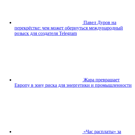
Павел Дуров на
перекрёстке: чем может обернуться международный
розыск для создателя Telegram
Жара превращает
Европу в зону риска для энергетики и промышленности
«Час расплаты» за