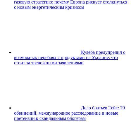
газовую стратегию: почему Европа рискует столкнуться
с новым энергетическим кризисом
Кулеба предупредил о
возможных перебоях с продуктами на Украине: что
стоит за тревожными заявлениями
Дело братьев Тейт: 70
обвинений, международное расследование и новые
претензии к скандальным блогерам