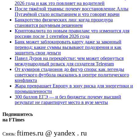
2026 года и как это повлияет на водителей
После тяжёлой травмы: почему восстановление Аллы
Пугачёвой стало испытанием и что говорят врачи
Банкротство физических лиц: когда процедура
становится разумным решением
Криптовалюта по новым правилам: что изменится для
россиян после 1 сентября 2026 года
Банк может заблокировать карту даже за законный
перевод: какие суммы вызывают подозрения и как
защитить свои деньги
Павел Дуров на перекрёстке: чем может обернуться
международный розыск для создателя Telegram
От кумиров стадионов до фигур спора: как легенды
советского футбола оказались в центре политического
конфликта
Жара превращает Европу в зону риска для энергетики и
промышленности
300 баллов ЕГЭ — и без бюджета: почему высший
результат не гарантирует место в вузе мечты
Подпишитесь
на FTimes
ftimes.ru @ yandex . ru
Связь: