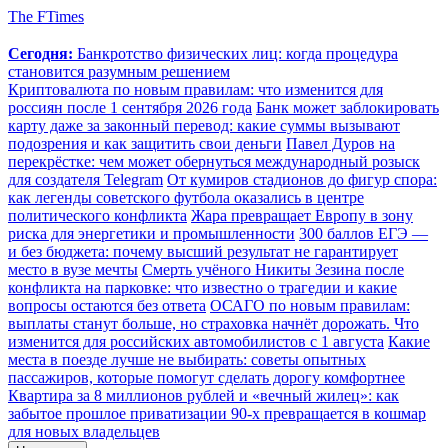
The FTimes
Сегодня:
Банкротство физических лиц: когда процедура
становится разумным решением
Криптовалюта по новым правилам: что изменится для
россиян после 1 сентября 2026 года
Банк может заблокировать
карту даже за законный перевод: какие суммы вызывают
подозрения и как защитить свои деньги
Павел Дуров на
перекрёстке: чем может обернуться международный розыск
для создателя Telegram
От кумиров стадионов до фигур спора:
как легенды советского футбола оказались в центре
политического конфликта
Жара превращает Европу в зону
риска для энергетики и промышленности
300 баллов ЕГЭ —
и без бюджета: почему высший результат не гарантирует
место в вузе мечты
Смерть учёного Никиты Зезина после
конфликта на парковке: что известно о трагедии и какие
вопросы остаются без ответа
ОСАГО по новым правилам:
выплаты станут больше, но страховка начнёт дорожать. Что
изменится для российских автомобилистов с 1 августа
Какие
места в поезде лучше не выбирать: советы опытных
пассажиров, которые помогут сделать дорогу комфортнее
Квартира за 8 миллионов рублей и «вечный жилец»: как
забытое прошлое приватизации 90-х превращается в кошмар
для новых владельцев