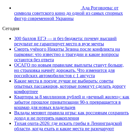
Ада Роговцева: от
символа советского кино до одной из самых спорных
фигур современной Украины
Сегодня
300 баллов ЕГЭ — и без бюджета: почему высший
результат не гарантирует место в вузе мечты
Смерть учёного Никиты Зезина после конфликта на
парковке: что известно о трагедии и какие вопросы
остаются без ответа
ОСАГО по новым правилам: выплаты станут больше,
но страховка начнёт дорожать. Что изменится для
российских автомобилистов с 1 августа
Какие места в поезде лучше не выбирать: советы
опытных пассажиров, которые помогут сделать дорогу
комфортнее
Квартира за 8 миллионов рублей и «вечный жилец»: как
забытое прошлое приватизации 90-х превращается в
кошмар для новых владельцев
Вклады меняют правила игры: как россиянам сохранить
доход и не потерять накопления
Тихая охота-2026: где искать грибы в Ленинградской
области, когда ехать и какие места не разочаруют