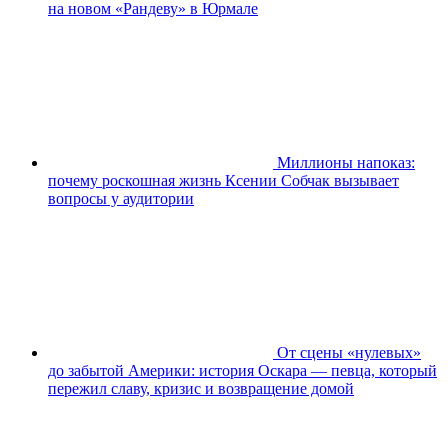
на новом «Рандеву» в Юрмале
Миллионы напоказ:
почему роскошная жизнь Ксении Собчак вызывает
вопросы у аудитории
От сцены «нулевых»
до забытой Америки: история Оскара — певца, который
пережил славу, кризис и возвращение домой