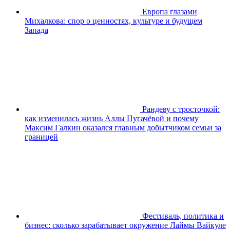
Европа глазами
Михалкова: спор о ценностях, культуре и будущем
Запада
Рандеву с тросточкой:
как изменилась жизнь Аллы Пугачёвой и почему
Максим Галкин оказался главным добытчиком семьи за
границей
Фестиваль, политика и
бизнес: сколько зарабатывает окружение Лаймы Вайкуле