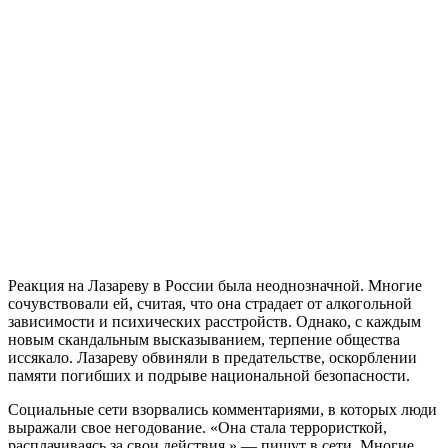
Реакция на Лазареву в России была неоднозначной. Многие
сочувствовали ей, считая, что она страдает от алкогольной
зависимости и психических расстройств. Однако, с каждым
новым скандальным высказыванием, терпение общества
иссякало. Лазареву обвиняли в предательстве, оскорблении
памяти погибших и подрыве национальной безопасности.
Социальные сети взорвались комментариями, в которых люди
выражали свое негодование. «Она стала террористкой,
расплачиваясь за свои действия,» — пишут в сети. Многие