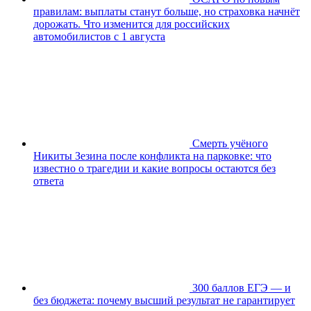
правилам: выплаты станут больше, но страховка начнёт
дорожать. Что изменится для российских
автомобилистов с 1 августа
Смерть учёного
Никиты Зезина после конфликта на парковке: что
известно о трагедии и какие вопросы остаются без
ответа
300 баллов ЕГЭ — и
без бюджета: почему высший результат не гарантирует