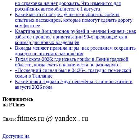
но страховка начнёт дорожать. Что изменится для
российских автомобилистов с 1 августа
Какие места в поезде лучше не выбирать: советы
опытных пассажиров, которые помогут сделать дорогу
комфортнее
Квартира за 8 миллионов рублей и «вечный жилец»: как
забытое прошлое приватизации 90-х превращается в
кошмар для новых владельцев
Вклады меняют правила игры: как россиянам сохранить
доход и не потерять накопления
Тихая охота-2026: где искать грибы в Ленинградской
области, когда ехать и какие места не разочаруют
«Последний сигнал был в 04:26»: трагедия тюменской
семьи в Таиланде
Какие знаки зодиака ждут перемены в личной жизни в
августе 2026 года
Подпишитесь
на FTimes
ftimes.ru @ yandex . ru
Связь:
Доступно на