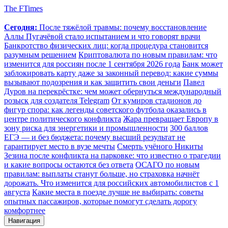
The FTimes
Сегодня:
После тяжёлой травмы: почему восстановление
Аллы Пугачёвой стало испытанием и что говорят врачи
Банкротство физических лиц: когда процедура становится
разумным решением
Криптовалюта по новым правилам: что
изменится для россиян после 1 сентября 2026 года
Банк может
заблокировать карту даже за законный перевод: какие суммы
вызывают подозрения и как защитить свои деньги
Павел
Дуров на перекрёстке: чем может обернуться международный
розыск для создателя Telegram
От кумиров стадионов до
фигур спора: как легенды советского футбола оказались в
центре политического конфликта
Жара превращает Европу в
зону риска для энергетики и промышленности
300 баллов
ЕГЭ — и без бюджета: почему высший результат не
гарантирует место в вузе мечты
Смерть учёного Никиты
Зезина после конфликта на парковке: что известно о трагедии
и какие вопросы остаются без ответа
ОСАГО по новым
правилам: выплаты станут больше, но страховка начнёт
дорожать. Что изменится для российских автомобилистов с 1
августа
Какие места в поезде лучше не выбирать: советы
опытных пассажиров, которые помогут сделать дорогу
комфортнее
Навигация