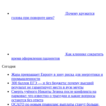
Почему кружится
голова при повороте шеи?
Как клинике сократить
время оформления пациентов
Сегодня
Жара превращает Европу в зону риска для энергетики и
промышленности
300 баллов ЕГЭ — и без бюджета: почему высший
результат не гарантирует место в вузе мечты
Смерть учёного Никиты Зезина после конфликта на
парковке: что известно о трагедии и какие вопросы
остаются без ответа
ОСАГО по новым правилам: выплаты станут больше,