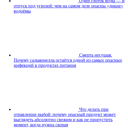
Один глоток воды — и
отпуск под угрозой: чем на самом деле опасны «дикие»
водоёмы
Смерть несущая.
Почему сальмонелла остаётся одной из самых опасных
инфекций в продуктах питания
Что делать при
отравлении рыбой: почему опасный продукт может
выглядеть абсолютно свежим и как не пропустить
момент, когда нужна скорая