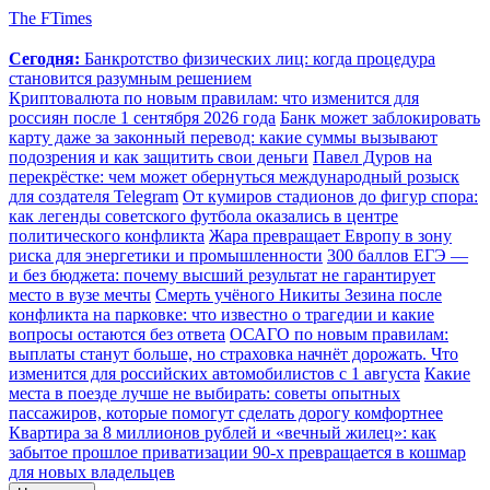
The FTimes
Сегодня:
Банкротство физических лиц: когда процедура
становится разумным решением
Криптовалюта по новым правилам: что изменится для
россиян после 1 сентября 2026 года
Банк может заблокировать
карту даже за законный перевод: какие суммы вызывают
подозрения и как защитить свои деньги
Павел Дуров на
перекрёстке: чем может обернуться международный розыск
для создателя Telegram
От кумиров стадионов до фигур спора:
как легенды советского футбола оказались в центре
политического конфликта
Жара превращает Европу в зону
риска для энергетики и промышленности
300 баллов ЕГЭ —
и без бюджета: почему высший результат не гарантирует
место в вузе мечты
Смерть учёного Никиты Зезина после
конфликта на парковке: что известно о трагедии и какие
вопросы остаются без ответа
ОСАГО по новым правилам:
выплаты станут больше, но страховка начнёт дорожать. Что
изменится для российских автомобилистов с 1 августа
Какие
места в поезде лучше не выбирать: советы опытных
пассажиров, которые помогут сделать дорогу комфортнее
Квартира за 8 миллионов рублей и «вечный жилец»: как
забытое прошлое приватизации 90-х превращается в кошмар
для новых владельцев