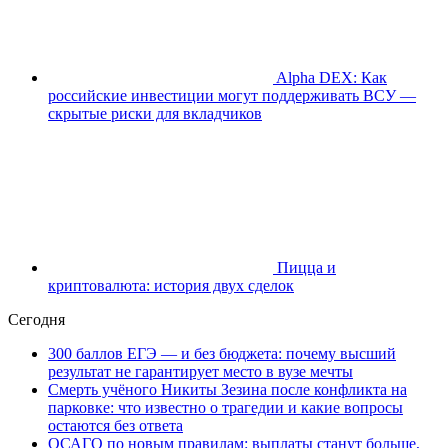
Alpha DEX: Как
российские инвестиции могут поддерживать ВСУ —
скрытые риски для вкладчиков
Пицца и
криптовалюта: история двух сделок
Сегодня
300 баллов ЕГЭ — и без бюджета: почему высший
результат не гарантирует место в вузе мечты
Смерть учёного Никиты Зезина после конфликта на
парковке: что известно о трагедии и какие вопросы
остаются без ответа
ОСАГО по новым правилам: выплаты станут больше,