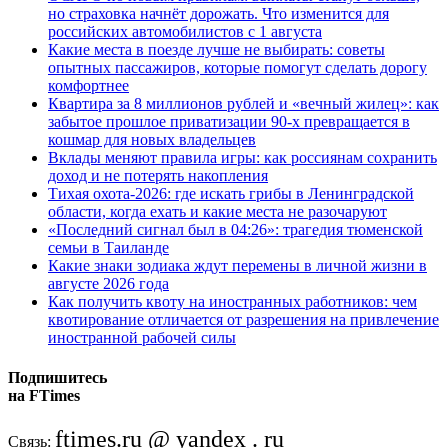
но страховка начнёт дорожать. Что изменится для
российских автомобилистов с 1 августа
Какие места в поезде лучше не выбирать: советы
опытных пассажиров, которые помогут сделать дорогу
комфортнее
Квартира за 8 миллионов рублей и «вечный жилец»: как
забытое прошлое приватизации 90-х превращается в
кошмар для новых владельцев
Вклады меняют правила игры: как россиянам сохранить
доход и не потерять накопления
Тихая охота-2026: где искать грибы в Ленинградской
области, когда ехать и какие места не разочаруют
«Последний сигнал был в 04:26»: трагедия тюменской
семьи в Таиланде
Какие знаки зодиака ждут перемены в личной жизни в
августе 2026 года
Как получить квоту на иностранных работников: чем
квотирование отличается от разрешения на привлечение
иностранной рабочей силы
Подпишитесь
на FTimes
ftimes.ru @ yandex . ru
Связь: