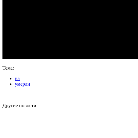
Тема:
на
умерли
Другие новости