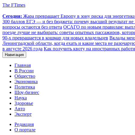
The FTimes
Сегодня:
Жара превращает Европу в зону риска для энергети
300 баллов ЕГЭ — и без бюджета: почему высший результат не 
вопросы остаются без ответа
ОСАГО по новым правилам: выплат
поезде лучше не выбирать: советы опытных пассажиров, котор
90-х превращается в кошмар для новых владельцев
Вклады меня
Ленинградской области, когда ехать и какие места не разочару
в августе 2026 года
Как получить квоту на иностранных работн
Навигация
Главная
В России
Общество
Экономика
Политика
Шоу-бизнес
Наука
Здоровье
Авто
Эксперт
Редакция
О портале