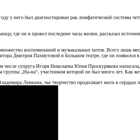
 году у него был диагностирован рак лимфатической системы чет
ницу, где он и провел последние часы жизни, рассказал источн
 множество воспоминаний и музыкальных хитов. Всего лишь месяц
зитора Дмитрия Пахмутовой в Большом театре, где он появился 
ом числе супруга Игоря Николаева Юлия Проскурякова написала, 
 группы „На-на“, участником которой он был много лет. Как же
 Владимира Левкина, чье творчество продолжает жить в сердцах 