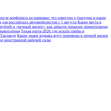
осле конфликта на парковке: что известно о трагедии и какие
 для российских автомобилистов с 1 августа
Какие места в
 рублей и «вечный жилец»: как забытое прошлое приватизации
 накопления
Тихая охота-2026: где искать грибы в
 Таиланде
Какие знаки зодиака ждут перемены в личной жизни
ние иностранной рабочей силы