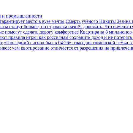
ки и промышленности
гарантирует место в вузе мечты
Смерть учёного Никиты Зезина п
ы станут больше, но страховка начнёт дорожать. Что изменится
ые помогут сделать дорогу комфортнее
Квартира за 8 миллионов
ют правила игры: как россиянам сохранить доход и не потерять
ют
«Последний сигнал был в 04:26»: трагедия тюменской семьи в
иков: чем квотирование отличается от разрешения на привлече