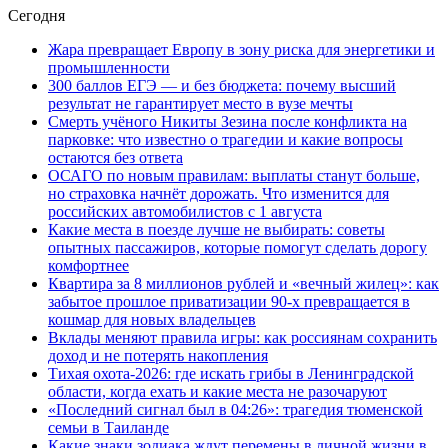
Сегодня
Жара превращает Европу в зону риска для энергетики и
промышленности
300 баллов ЕГЭ — и без бюджета: почему высший
результат не гарантирует место в вузе мечты
Смерть учёного Никиты Зезина после конфликта на
парковке: что известно о трагедии и какие вопросы
остаются без ответа
ОСАГО по новым правилам: выплаты станут больше,
но страховка начнёт дорожать. Что изменится для
российских автомобилистов с 1 августа
Какие места в поезде лучше не выбирать: советы
опытных пассажиров, которые помогут сделать дорогу
комфортнее
Квартира за 8 миллионов рублей и «вечный жилец»: как
забытое прошлое приватизации 90-х превращается в
кошмар для новых владельцев
Вклады меняют правила игры: как россиянам сохранить
доход и не потерять накопления
Тихая охота-2026: где искать грибы в Ленинградской
области, когда ехать и какие места не разочаруют
«Последний сигнал был в 04:26»: трагедия тюменской
семьи в Таиланде
Какие знаки зодиака ждут перемены в личной жизни в