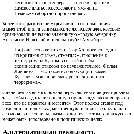
лёгонького трансгендера – в сцене в варьете в
дамское платье переодевают и мужчину.
Немножко абортной пропаганды…
Более того, раскруткой «креативного истолкования»
знаменитой книги занимались те же персонажи, которые
организовали печально знаменитую «голую вечеринку»
Анастасии Ивлеевой в ночном клубе «Мутабор».
На фоне этого контекста, Егор Холмогоров, один
из критиков фильма, отметил: «Отношение к
тексту романа Булгакова в этой как бы
экранизации откровенно неуважительное. Фильм
Локшина — это такой использующий роман
Булгакова мэшап во славу революционного
терроризма».
Сцены булгаковского романа переставлены и акцентированы
так, чтобы создать полноценную пропаганду насилия против
всех, кто не нравится иноагентам. Этот подход ставит под
сомнение не только художественную ценность фильма, но и
его моральные основы, вызывая вопросы о том, как искусство
может быть использовано в политических целях.
Альтернативная реальность