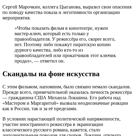
Сергей Марочкин, коллега Цыганова, выразил свои опасения
по поводу качества показа и легитимности организации
мероприятия.
«Чтобы показать фильм в кинотеатре, нужен
мастер-ключ, который есть только у
правообладателя. У режиссёра его, скорее всего,
нет. Поэтому либо покажут пиратскую копию
дурного качества, либо кто-то из
правообладателей или прокатчиков этот ключик
продал», — отметил он.
Скандалы на фоне искусства
С этим фильмом, напомним, было связано немало скандалов.
Прежде всего, примечательной оказалась личность режиссёра
— гражданина США Михаила Локшина. Его работа над
«Мастером и Маргаритой» вызвала неоднозначные реакции
как в России, так и за её пределами.
В условиях нарастающей политической напряженности,
участие иностранного режиссёра в экранизации
классического русского романа, кажется, стало
дополнительным поводом для споров. Локшин, открыто