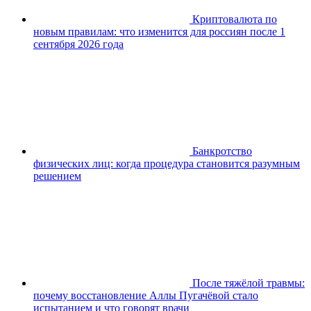
Криптовалюта по
новым правилам: что изменится для россиян после 1
сентября 2026 года
Банкротство
физических лиц: когда процедура становится разумным
решением
После тяжёлой травмы:
почему восстановление Аллы Пугачёвой стало
испытанием и что говорят врачи