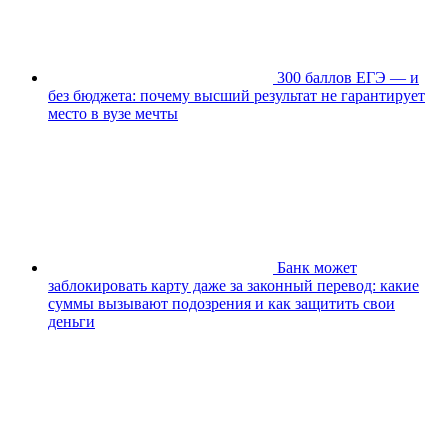
300 баллов ЕГЭ — и
без бюджета: почему высший результат не гарантирует
место в вузе мечты
Банк может
заблокировать карту даже за законный перевод: какие
суммы вызывают подозрения и как защитить свои
деньги