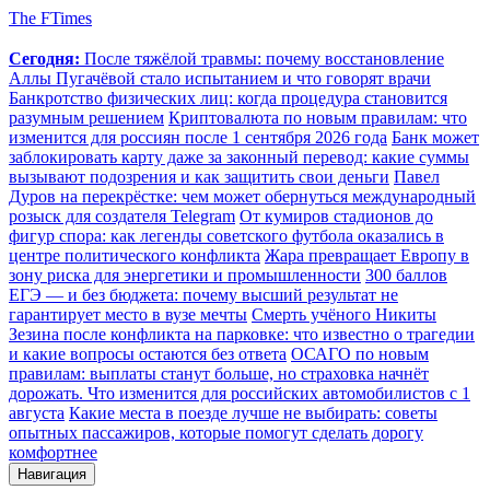
The FTimes
Сегодня:
После тяжёлой травмы: почему восстановление
Аллы Пугачёвой стало испытанием и что говорят врачи
Банкротство физических лиц: когда процедура становится
разумным решением
Криптовалюта по новым правилам: что
изменится для россиян после 1 сентября 2026 года
Банк может
заблокировать карту даже за законный перевод: какие суммы
вызывают подозрения и как защитить свои деньги
Павел
Дуров на перекрёстке: чем может обернуться международный
розыск для создателя Telegram
От кумиров стадионов до
фигур спора: как легенды советского футбола оказались в
центре политического конфликта
Жара превращает Европу в
зону риска для энергетики и промышленности
300 баллов
ЕГЭ — и без бюджета: почему высший результат не
гарантирует место в вузе мечты
Смерть учёного Никиты
Зезина после конфликта на парковке: что известно о трагедии
и какие вопросы остаются без ответа
ОСАГО по новым
правилам: выплаты станут больше, но страховка начнёт
дорожать. Что изменится для российских автомобилистов с 1
августа
Какие места в поезде лучше не выбирать: советы
опытных пассажиров, которые помогут сделать дорогу
комфортнее
Навигация