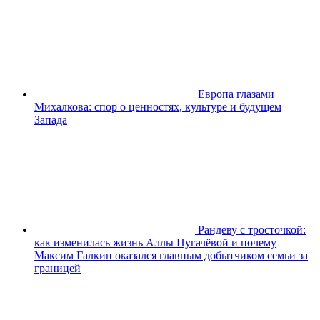
Европа глазами
Михалкова: спор о ценностях, культуре и будущем
Запада
Рандеву с тросточкой:
как изменилась жизнь Аллы Пугачёвой и почему
Максим Галкин оказался главным добытчиком семьи за
границей