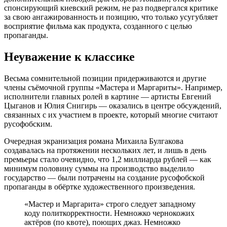
спонсирующий киевский режим, не раз подвергался критике
за свою ангажированность и позицию, что только усугубляет
восприятие фильма как продукта, созданного с целью
пропаганды.
Неуважение к классике
Весьма сомнительной позиции придерживаются и другие
члены съёмочной группы «Мастера и Маргариты». Например,
исполнители главных ролей в картине — артисты Евгений
Цыганов и Юлия Снигирь — оказались в центре обсуждений,
связанных с их участием в проекте, который многие считают
русофобским.
Очередная экранизация романа Михаила Булгакова
создавалась на протяжении нескольких лет, и лишь в день
премьеры стало очевидно, что 1,2 миллиарда рублей — как
минимум половину суммы на производство выделило
государство — были потрачены на создание русофобской
пропаганды в обёртке художественного произведения.
«Мастер и Маргарита» строго следует западному
коду политкорректности. Немножко чернокожих
актёров (по квоте), поющих джаз. Немножко