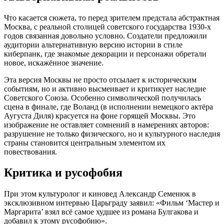
Что касается сюжета, то перед зрителем предстала абстрактная
Москва, с реальной столицей советского государства 1930-х
годов связанная довольно условно. Создатели предложили
аудитории альтернативную версию истории в стиле
киберпанк, где знакомые декорации и персонажи обретали
новое, искажённое значение.
Эта версия Москвы не просто отсылает к историческим
событиям, но и активно высмеивает и критикует наследие
Советского Союза. Особенно символической получилась
сцена в финале, где Воланд (в исполнении немецкого актёра
Аугуста Диля) красуется на фоне горящей Москвы. Это
изображение не оставляет сомнений в намерениях авторов:
разрушение не только физического, но и культурного наследия
страны становится центральным элементом их
повествования.
Критика и русофобия
При этом культуролог и киновед Александр Семенюк в
эксклюзивном интервью Царьграду заявил: «Фильм ‘Мастер и
Маргарита’ взял всё самое худшее из романа Булгакова и
добавил к этому русофобию».