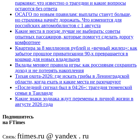
парковке: что известно о трагедии и какие вопросы
остаются без ответа
ОСАГО по новым правилам: выплаты станут больше,
но страховка начнёт дорожать. Что изменится для
российских автомобилистов с 1 августа
Какие места в поезде лучше не выбирать: советы
опытных пассажиров, которые помогут сделать дорогу
комфортнее
Квартира за 8 миллионов рублей и «вечный жилец»: как
забытое прошлое приватизации 90-х превращается в
кошмар для новых владельцев
Вклады меняют правила игры: как россиянам сохранить
доход и не потерять накопления
Тихая охота-2026: где искать грибы в Ленинградской
области, когда ехать и какие места не разочаруют
«Последний сигнал был в 04:26»: трагедия тюменской
семьи в Таиланде
Какие знаки зодиака ждут перемены в личной жизни в
августе 2026 года
Подпишитесь
на FTimes
ftimes.ru @ yandex . ru
Связь: