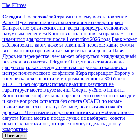
The FTimes
Сегодня:
После тяжёлой травмы: почему восстановление
Аллы Пугачёвой стало испытанием и что говорят врачи
Банкротство физических лиц: когда процедура становится
разумным решением
Криптовалюта по новым правилам: что
изменится для россиян после 1 сентября 2026 года
Банк может
заблокировать карту даже за законный перевод: какие суммы
вызывают подозрения и как защитить свои деньги
Павел
Дуров на перекрёстке: чем может обернуться международный
розыск для создателя Telegram
От кумиров стадионов до
фигур спора: как легенды советского футбола оказались в
центре политического конфликта
Жара превращает Европу в
зону риска для энергетики и промышленности
300 баллов
ЕГЭ — и без бюджета: почему высший результат не
гарантирует место в вузе мечты
Смерть учёного Никиты
Зезина после конфликта на парковке: что известно о трагедии
и какие вопросы остаются без ответа
ОСАГО по новым
правилам: выплаты станут больше, но страховка начнёт
дорожать. Что изменится для российских автомобилистов с 1
августа
Какие места в поезде лучше не выбирать: советы
опытных пассажиров, которые помогут сделать дорогу
комфортнее
Навигация