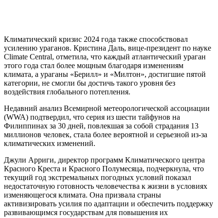
Климатический кризис 2024 года также способствовал
усилению ураганов. Кристина Даль, вице-президент по науке
Climate Central, отметила, что каждый атлантический ураган
этого года стал более мощным благодаря изменениям
климата, а ураганы «Берилл» и «Милтон», достигшие пятой
категории, не смогли бы достичь такого уровня без
воздействия глобального потепления.
Недавний анализ Всемирной метеорологической ассоциации
(WWA) подтвердил, что серия из шести тайфунов на
Филиппинах за 30 дней, повлекшая за собой страдания 13
миллионов человек, стала более вероятной и серьезной из-за
климатических изменений.
Джули Арриги, директор программ Климатического центра
Красного Креста и Красного Полумесяца, подчеркнула, что
текущий год экстремальных погодных условий показал
недостаточную готовность человечества к жизни в условиях
изменяющегося климата. Она призвала страны
активизировать усилия по адаптации и обеспечить поддержку
развивающимся государствам для повышения их