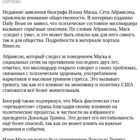
СЕРГЕЕВА.
Недавние заявления биографа Илона Маска, Сета Абрамсона,
привлекли внимание общественности. В интервью изданию
Daily Beast он заявил, что психическое состояние миллиардера
вызывает серьёзные опасения. По словам Абрамсона, Маск
«сходит с ума», и это может быть опасно как для него самого,
так и для общества.
Подробности в материале портала
ftimes.ru.
Абрамсон, который следил за поведением Маска в
социальных сетях на протяжении последних двух лет,
отметил, что миллиардер открыто говорит о своих проблемах,
связанных с психическим здоровьем, употреблением
наркотиков и высоким уровнем стресса. Это вызывает
тревогу, так как его влияние на экономику и политику США
становится всё более значительным.
Биограф также подчеркнул, что Маск фактически стал
«президентом» страны благодаря своему влиянию на
политические процессы, в частности на избранного
президента Дональда Трампа. Это делает его нестабильность
ещё более опасной, так как он может влиять на важные
решения и события.
Илон Маск не всегда был сторонником Дональда Трампа,