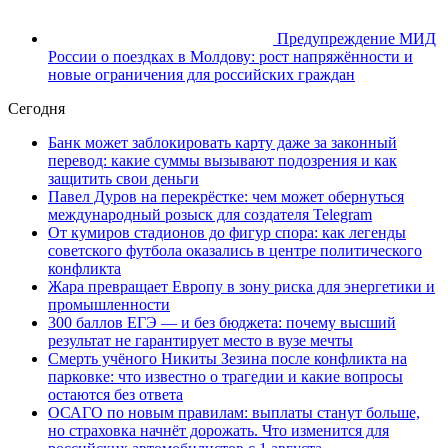
Предупреждение МИД
России о поездках в Молдову: рост напряжённости и
новые ограничения для российских граждан
Сегодня
Банк может заблокировать карту даже за законный
перевод: какие суммы вызывают подозрения и как
защитить свои деньги
Павел Дуров на перекрёстке: чем может обернуться
международный розыск для создателя Telegram
От кумиров стадионов до фигур спора: как легенды
советского футбола оказались в центре политического
конфликта
Жара превращает Европу в зону риска для энергетики и
промышленности
300 баллов ЕГЭ — и без бюджета: почему высший
результат не гарантирует место в вузе мечты
Смерть учёного Никиты Зезина после конфликта на
парковке: что известно о трагедии и какие вопросы
остаются без ответа
ОСАГО по новым правилам: выплаты станут больше,
но страховка начнёт дорожать. Что изменится для