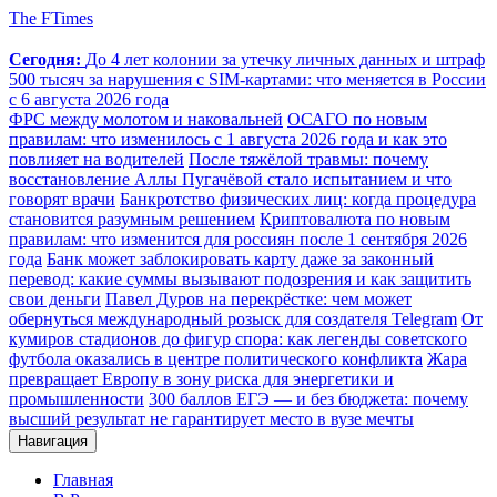
The FTimes
Сегодня:
До 4 лет колонии за утечку личных данных и штраф
500 тысяч за нарушения с SIM-картами: что меняется в России
с 6 августа 2026 года
ФРС между молотом и наковальней
ОСАГО по новым
правилам: что изменилось с 1 августа 2026 года и как это
повлияет на водителей
После тяжёлой травмы: почему
восстановление Аллы Пугачёвой стало испытанием и что
говорят врачи
Банкротство физических лиц: когда процедура
становится разумным решением
Криптовалюта по новым
правилам: что изменится для россиян после 1 сентября 2026
года
Банк может заблокировать карту даже за законный
перевод: какие суммы вызывают подозрения и как защитить
свои деньги
Павел Дуров на перекрёстке: чем может
обернуться международный розыск для создателя Telegram
От
кумиров стадионов до фигур спора: как легенды советского
футбола оказались в центре политического конфликта
Жара
превращает Европу в зону риска для энергетики и
промышленности
300 баллов ЕГЭ — и без бюджета: почему
высший результат не гарантирует место в вузе мечты
Навигация
Главная