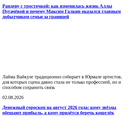
Рандеву с тросточкой: как изменилась жизнь Аллы
Пугачёвой и почему Максим Галкин оказался главным
добытчиком семьи за границей
Лайма Вайкуле традиционно собирает в Юрмале артистов,
для которых сцена давно стала не только профессией, но и
способом сохранить связь
02.08.2026
Денежный гороскоп на август 2026 года: кому звёзды
обещают прибыль, а кому придётся беречь кошелёк