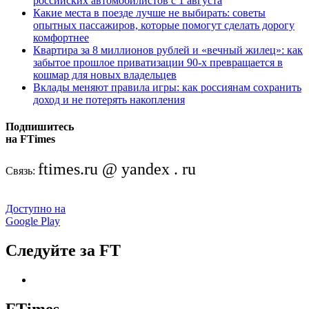
российских автомобилистов с 1 августа
Какие места в поезде лучше не выбирать: советы
опытных пассажиров, которые помогут сделать дорогу
комфортнее
Квартира за 8 миллионов рублей и «вечный жилец»: как
забытое прошлое приватизации 90-х превращается в
кошмар для новых владельцев
Вклады меняют правила игры: как россиянам сохранить
доход и не потерять накопления
Подпишитесь
на FTimes
ftimes.ru @ yandex . ru
Связь:
Доступно на
Google Play
Следуйте за FT