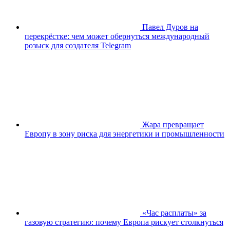
Павел Дуров на
перекрёстке: чем может обернуться международный
розыск для создателя Telegram
Жара превращает
Европу в зону риска для энергетики и промышленности
«Час расплаты» за
газовую стратегию: почему Европа рискует столкнуться