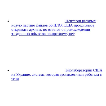
Пентагон раскрыл
новую партию файлов об НЛО: США продолжают
открывать архивы, но ответов о происхождении
загадочных объектов по-прежнему нет
Биолаборатории США
на Украине: система, которая десятилетиями работала в
тени